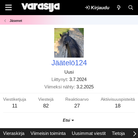
Kirjaudu
Jäsenet
Jäätelö124
Uusi
Liittynyt
3.7.2024
Viimeksi nähty
3.2.2025
Viestiketjuja
Viestejä
Reaktioarvo
Aktiivisuuspisteitä
11
82
27
18
Etsi
Vieraskirja
Viimeisin toiminta
Uusimmat viestit
Tietoja
Saa