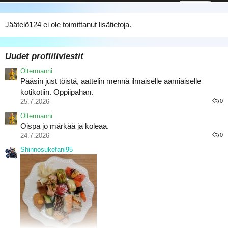
Jäätelö124 ei ole toimittanut lisätietoja.
Uudet profiiliviestit
Oltermanni
Pääsin just töistä, aattelin mennä ilmaiselle aamiaiselle
kotikotiin. Oppiipahan.
25.7.2026
0
Oltermanni
Oispa jo märkää ja koleaa.
24.7.2026
0
Shinnosukefani95