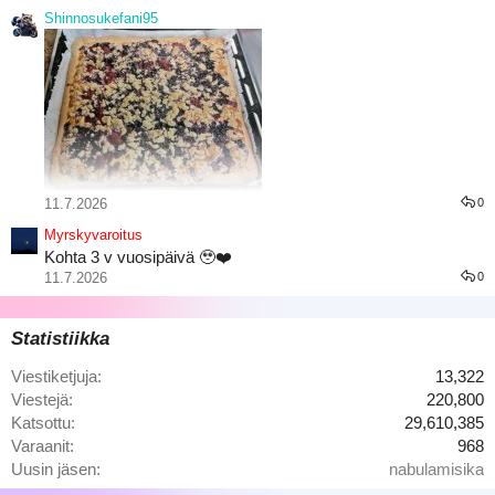
Shinnosukefani95
11.7.2026
0
Marjaisat juustokakku palat
Myrskyvaroitus
Kohta 3 v vuosipäivä 🥹❤️
11.7.2026
0
Statistiikka
Viestiketjuja
13,322
Viestejä
220,800
Katsottu
29,610,385
Varaanit
968
Tuli käytyä Itsuyakissa
Uusin jäsen
nabulamisika