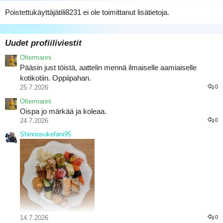
Poistettukäyttäjätili8231 ei ole toimittanut lisätietoja.
Uudet profiiliviestit
Oltermanni
Pääsin just töistä, aattelin mennä ilmaiselle aamiaiselle
kotikotiin. Oppiipahan.
25.7.2026
0
Oltermanni
Oispa jo märkää ja koleaa.
24.7.2026
0
Shinnosukefani95
14.7.2026
0