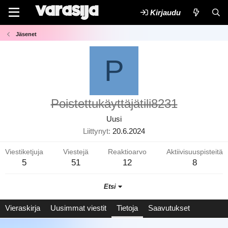
Kirjaudu
Jäsenet
P
Poistettukäyttäjätili8231
Uusi
Liittynyt
20.6.2024
Viestiketjuja
Viestejä
Reaktioarvo
Aktiivisuuspisteitä
5
51
12
8
Etsi
Vieraskirja
Uusimmat viestit
Tietoja
Saavutukset