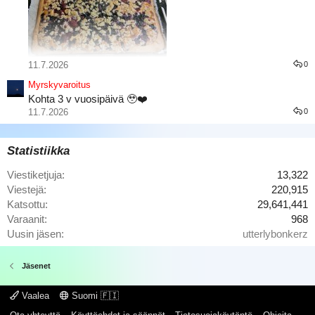
11.7.2026
0
Marjaisat juustokakku palat
Myrskyvaroitus
Kohta 3 v vuosipäivä 🥹❤️
11.7.2026
0
Statistiikka
Viestiketjuja
13,322
Viestejä
220,915
Katsottu
29,641,441
Varaanit
968
Tuli käytyä Itsuyakissa
Uusin jäsen
utterlybonkerz
Jäsenet
Vaalea
Suomi 🇫🇮