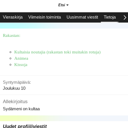
Etsi
Vieraskirja
Viimeisin toiminta
Uusimmat viestit
Tietoja
Saa
Rakastan:
Kultaisia noutajia (rakastan toki muitakin rotuja)
Animea
Kissoja
Syntymäpäivä
Joulukuu 10
Allekirjoitus
Sydämeni on kultaa
Uudet profiiliviestit