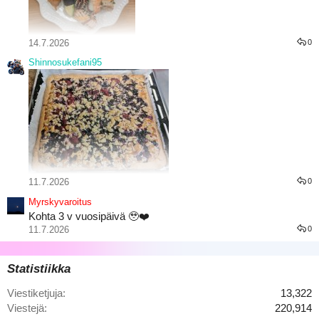
14.7.2026
0
Shinnosukefani95
11.7.2026
0
Marjaisat juustokakku palat
Myrskyvaroitus
Kohta 3 v vuosipäivä 🥹❤️
11.7.2026
0
Statistiikka
Viestiketjuja
13,322
Viestejä
220,914