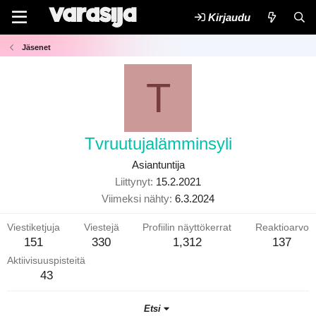
Kirjaudu
Jäsenet
T
Tvruutujalämminsyli
Asiantuntija
Liittynyt
15.2.2021
Viimeksi nähty
6.3.2024
Viestiketjuja
Viestejä
Profiilin näyttökerrat
Reaktioarvo
151
330
1,312
137
Aktiivisuuspisteitä
43
Etsi