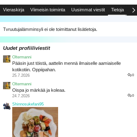
Vieraskirja
Viimeisin toiminta
Uusimmat viestit
Tietoja
Saa
Tvruutujalämminsyli ei ole toimittanut lisätietoja.
Uudet profiiliviestit
Oltermanni
Pääsin just töistä, aattelin mennä ilmaiselle aamiaiselle
kotikotiin. Oppiipahan.
25.7.2026
0
Oltermanni
Oispa jo märkää ja koleaa.
24.7.2026
0
Shinnosukefani95