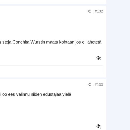
#132
isteja Conchita Wurstin maata kohtaan jos ei lähetetä
#133
 oo ees valinnu niiden edustajaa vielä