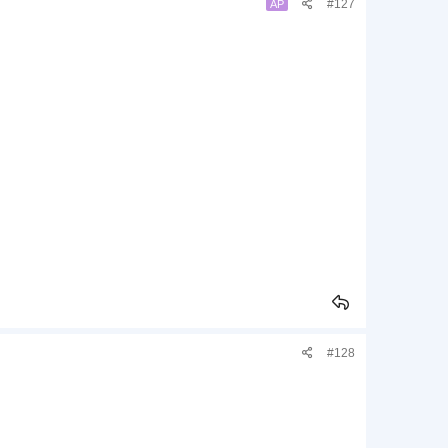
#127
AP
#128