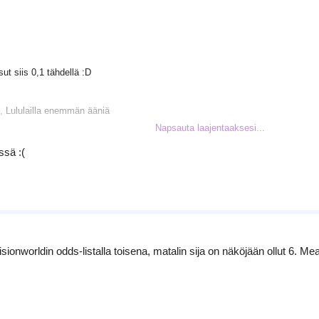
ut siis 0,1 tähdellä :D
, Lululailla enemmän ääniä
Napsauta laajentaaksesi...
een. Mut vieläkin kyllä ihmettelen Lululain häntäpäässä oloa :(
ssä :(
ionworldin odds-listalla toisena, matalin sija on näköjään ollut 6. Mean