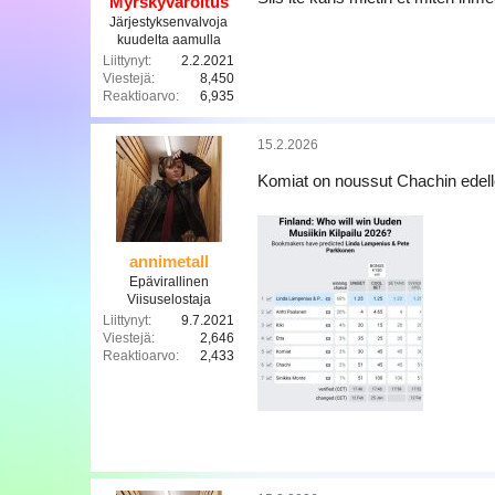
Myrskyvaroitus
Järjestyksenvalvoja
kuudelta aamulla
Liittynyt
2.2.2021
Viestejä
8,450
Reaktioarvo
6,935
15.2.2026
Komiat on noussut Chachin edell
annimetall
Epävirallinen
Viisuselostaja
Liittynyt
9.7.2021
Viestejä
2,646
Reaktioarvo
2,433