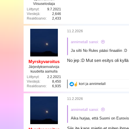
Viisuselostaja
Liittynyt
9.7.2021
Viestejä
2,646
Reaktioarvo
2,433
11.2.2026
annimetall sanoi:
Ja silti No Rules pääsi finaaliin :D
No jep :D Mut sen esitys oli kyllä
Myrskyvaroitus
Järjestyksenvalvoja
kuudelta aamulla
Liittynyt
2.2.2021
Viestejä
8,450
R
kori
ja
annimetall
Reaktioarvo
6,935
e
a
k
11.2.2026
t
i
annimetall sanoi:
o
t
Aika hurjaa, että Suomi on Eurovisi
:
Siis ite kans mietin et miten i