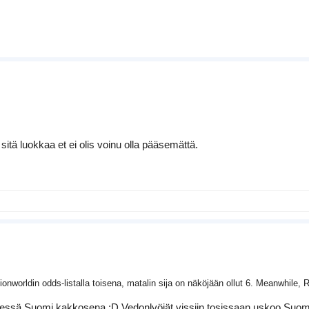
 sitä luokkaa et ei olis voinu olla pääsemättä.
onworldin odds-listalla toisena, matalin sija on näköjään ollut 6. Meanwhile, Ru
hmeessä Suomi kakkosena :D Vedonlyöjät vissiin tosissaan uskoo Suom