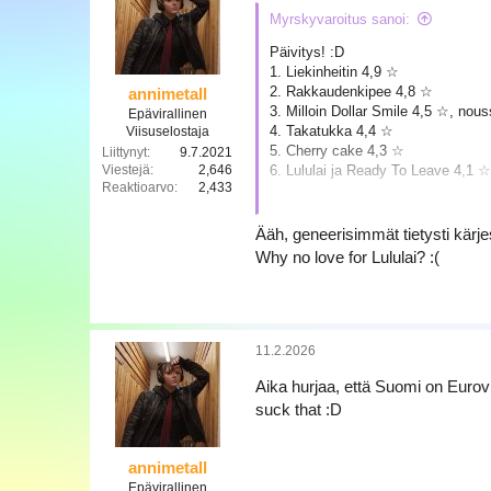
a
Myrskyvaroitus sanoi:
Päivitys! :D
1. Liekinheitin 4,9 ☆
2. Rakkaudenkipee 4,8 ☆
annimetall
3. Milloin Dollar Smile 4,5 ☆, nouss
Epävirallinen
4. Takatukka 4,4 ☆
Viisuselostaja
5. Cherry cake 4,3 ☆
Liittynyt
9.7.2021
6. Lululai ja Ready To Leave 4,1 ☆
Viestejä
2,646
Reaktioarvo
2,433
Eli ei kauheasti muutosta tilantees
Ääh, geneerisimmät tietysti kärje
Why no love for Lululai? :(
11.2.2026
Aika hurjaa, että Suomi on Eurovis
suck that :D
annimetall
Epävirallinen