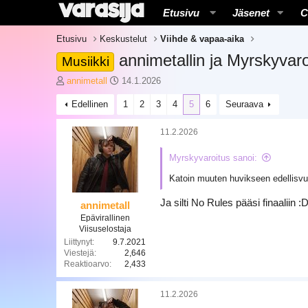
Etusivu
Jäsenet
C
Etusivu
Keskustelut
Viihde & vapaa-aika
annimetallin ja Myrskyvar
Musiikki
K
A
annimetall
14.1.2026
e
l
Edellinen
1
2
3
4
5
6
Seuraava
s
o
k
i
u
t
11.2.2026
s
u
t
s
Myrskyvaroitus sanoi:
e
p
Katoin muuten huvikseen edellisvuo
l
ä
u
i
Ja silti No Rules pääsi finaaliin :
n
v
annimetall
a
ä
Epävirallinen
l
m
Viisuselostaja
o
ä
Liittynyt
9.7.2021
Viestejä
2,646
i
ä
Reaktioarvo
2,433
t
r
t
ä
a
11.2.2026
j