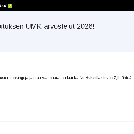
hat
2
oituksen UMK-arvostelut 2026!
sien rankingeja ja mua vaa naurattaa kuinka No Rulesilla oli vaa 2,8 tähteä 
D