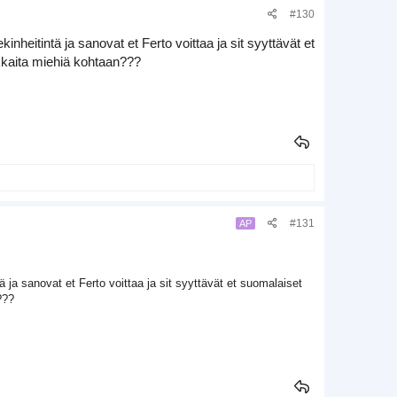
#130
heitintä ja sanovat et Ferto voittaa ja sit syyttävät et
rakkaita miehiä kohtaan???
#131
AP
ja sanovat et Ferto voittaa ja sit syyttävät et suomalaiset
???