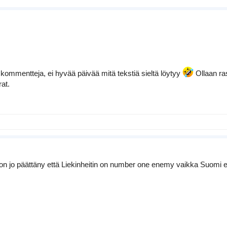
 kommentteja, ei hyvää päivää mitä tekstiä sieltä löytyy
Ollaan ras
rat.
 on jo päättäny että Liekinheitin on number one enemy vaikka Suomi ei