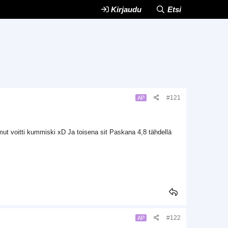
Kirjaudu
Etsi
#121
AP
mut voitti kummiski xD Ja toisena sit Paskana 4,8 tähdellä
#122
AP