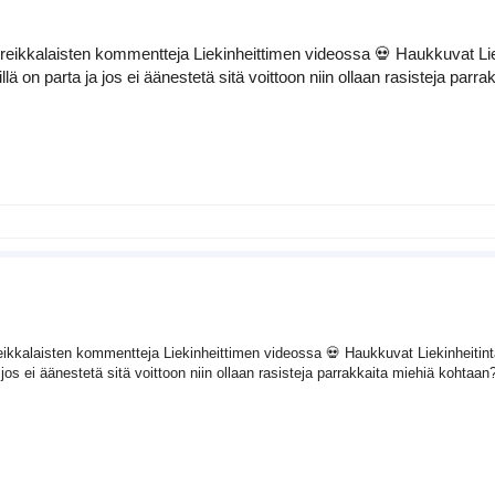
reikkalaisten kommentteja Liekinheittimen videossa 💀 Haukkuvat Liekin
lä on parta ja jos ei äänestetä sitä voittoon niin ollaan rasisteja par
eikkalaisten kommentteja Liekinheittimen videossa 💀 Haukkuvat Liekinheitintä 
 jos ei äänestetä sitä voittoon niin ollaan rasisteja parrakkaita miehiä kohtaan