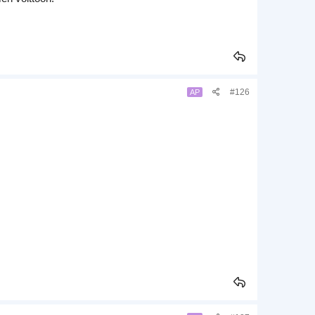
#126
AP