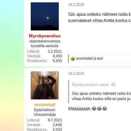
19.2.2026
Siis apua ootteko nähneet noita k
suomalaiset vihaa Anttia koska sil
Myrskyvaroitus
Järjestyksenvalvoja
kuudelta aamulla
Liittynyt
2.2.2021
Viestejä
8,450
R
annimetall
ja
kori
Reaktioarvo
6,935
e
a
k
19.2.2026
t
i
Myrskyvaroitus sanoi:
o
t
Siis apua ootteko nähneet noita kr
:
vihaa Anttia koska sillä on parta ja
annimetall
Mitääääääh 😂😂😂
Epävirallinen
Viisuselostaja
Liittynyt
9.7.2021
Viestejä
2,646
Reaktioarvo
2,433