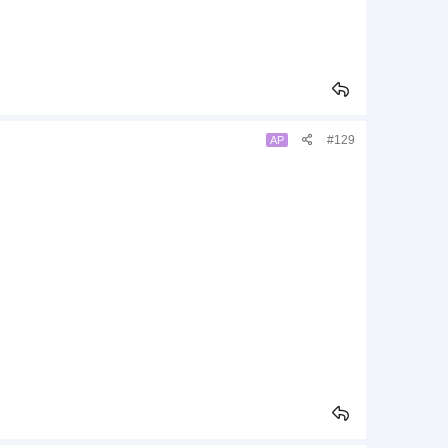
#129
AP