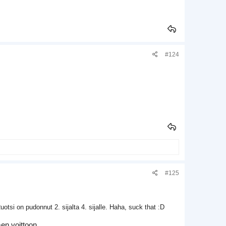
#124
#125
otsi on pudonnut 2. sijalta 4. sijalle. Haha, suck that :D
en voittoon.