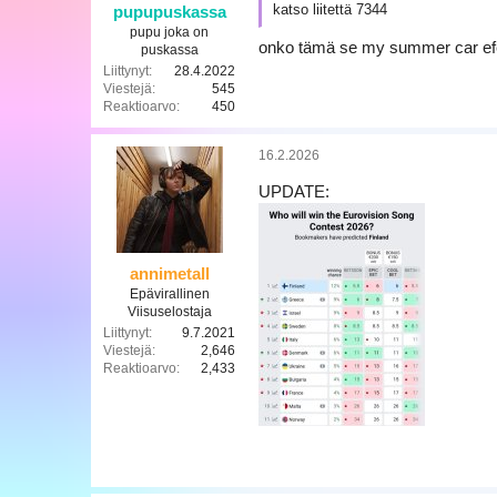
katso liitettä 7344
pupupuskassa
pupu joka on
onko tämä se my summer car ef
puskassa
Liittynyt
28.4.2022
Viestejä
545
Reaktioarvo
450
16.2.2026
UPDATE:
annimetall
Epävirallinen
Viisuselostaja
Liittynyt
9.7.2021
Viestejä
2,646
Reaktioarvo
2,433