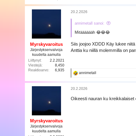
20.2.2026
annimetall sanoi:
Mitääääääh 😂😂😂
Siis joojoo XDDD Käy lukee niitä
Myrskyvaroitus
Järjestyksenvalvoja
Anttia ku niillä molemmilla on par
kuudelta aamulla
Liittynyt
2.2.2021
Viestejä
8,450
Reaktioarvo
6,935
R
annimetall
e
a
k
20.2.2026
t
i
Oikeesti nauran ku kreikkalaiset
o
t
:
Myrskyvaroitus
Järjestyksenvalvoja
kuudelta aamulla