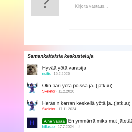
t
10
Kirjoita vastaus...
Arial
Kirjasintyyli
Lisää taulukko
Lisää vaakasuora viiva
Yliviivattu
Spoileri
Alleviivattu
Koodi
Sisäinen koodi
Sisäinen s
:
12
Book Antiqua
15
Courier New
18
Georgia
22
Tahoma
26
Times New Roman
Samankaltaisia keskusteluja
Trebuchet MS
Hyvää yötä varasija
Verdana
noitis
15.2.2026
Olin pari yötä poissa ja..(jatkuu)
Skeletor
11.2.2026
Heräsin kerran keskellä yötä ja..(jatkuu)
Skeletor
17.11.2024
En ymmärrä miks mut jätetää
H
Aihe vapaa
hillasuo
17.7.2024
2