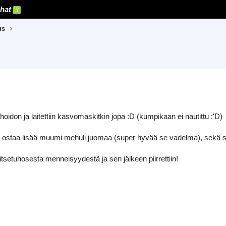
hat
3
us
hoidon ja laitettiin kasvomaskitkin jopa :D (kumpikaan ei nautittu :'D)
a ostaa lisää muumi mehuli juomaa (super hyvää se vadelma), sekä su
tsetuhosesta menneisyydestä ja sen jälkeen piirrettiin!