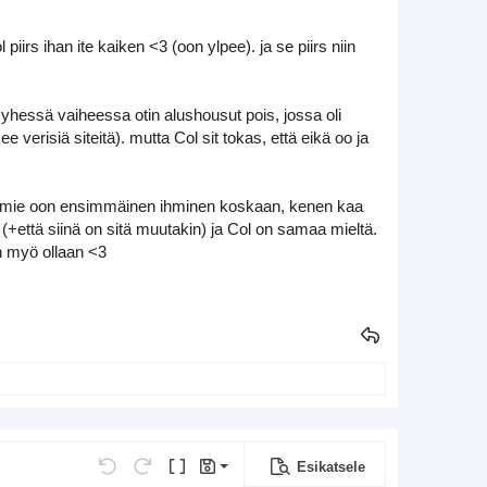
iirs ihan ite kaiken <3 (oon ylpee). ja se piirs niin
 yhessä vaiheessa otin alushousut pois, jossa oli
e verisiä siteitä). mutta Col sit tokas, että eikä oo ja
 että mie oon ensimmäinen ihminen koskaan, kenen kaa
 (+että siinä on sitä muutakin) ja Col on samaa mieltä.
än myö ollaan <3
Esikatsele
Tallenna luonnos
ja...
Kumoa
Uudelleen
Vaihda BB-koodiin tai pois
Luonnokset