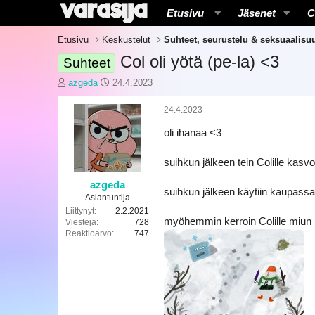
Etusivu
Jäsenet
C
Etusivu
Keskustelut
Suhteet, seurustelu & seksuaalisu
Col oli yötä (pe-la) <3
Suhteet
K
A
azgeda
24.4.2023
e
l
s
o
24.4.2023
k
i
oli ihanaa <3
u
t
s
u
t
s
suihkun jälkeen tein Colille kasvo
e
p
l
ä
azgeda
suihkun jälkeen käytiin kaupass
u
i
Asiantuntija
n
v
Liittynyt
2.2.2021
myöhemmin kerroin Colille miun i
a
ä
Viestejä
728
Reaktioarvo
747
l
m
o
ä
i
ä
t
r
t
ä
a
j