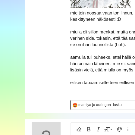
a
mie tein nopsaa vaan ton linnun, m
keskittyneen näkösesti :D
miulla oli sillon menkat, mutta o
verinen side. tokasin, että tää saa
se on ihan luonnollista (huh).
aamulla tuli puheeks, ettei hällä
hän on näin läheinen. mie sit san
lisäsin vielä, että miulla on myö
eilisen tapaamiselle teen erillise
R
mamiya
ja
auringon_lasku
e
a
k
t
i
9
Poista muotoilu
Lihavoitu
Kursivoitu
Fontin koko
Tekstin v
Lisää
o