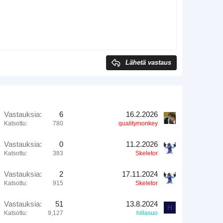
Poista luonnos
Lähetä vastaus
Vastauksia
6
16.2.2026
Katsottu
780
qualitymonkey
Vastauksia
0
11.2.2026
Katsottu
383
Skeletor
Vastauksia
2
17.11.2024
Katsottu
915
Skeletor
Vastauksia
51
13.8.2024
H
Katsottu
9,127
hillasuo