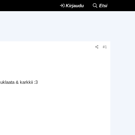
Kirjaudu
Etsi
#1
klaata & karkkii :3