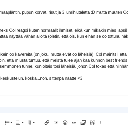
aapläntin, pupun korvat, risut ja 3 lumihiutaletta :D mutta muuten Col p
nneks Col reagoi kuten normaalit ihmiset, eikä kun mikäkin mies lapsi!
ttaa näyttää vähän ällöltä (oletin, että ois, kun eihän se oo tottunu näke
 oikein oo kavereita (on joku, mutta eivät oo läheisiä). Col mainitsi,
oin, että miusta tuntuu, että meistä tulee ajan kaa kunnon best friends
s semmonen tunne, kun oltais tosi läheisiä, johon Col tokas että niinh
n keskustelun, koska...noh, sittenpä näätte <3
Tasaa vasemmalle
Normal
Järjestetty lista
äri
 vaihtoehtoja...
Lista
Ojennus
Kappalemuoto
Lisää linkki
Lisää kuva
Hymiöt
Lisää GIF
Lisää video/media
Lainaus
Lisää vaihtoehto