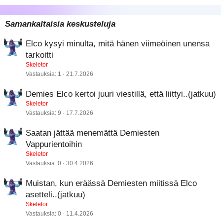
18
Tahoma
22
Times New Roman
Samankaltaisia keskusteluja
26
Trebuchet MS
Elco kysyi minulta, mitä hänen viimeöinen unensa
Verdana
tarkoitti
Skeletor
Vastauksia
1
21.7.2026
Demies Elco kertoi juuri viestillä, että liittyi..(jatkuu)
Skeletor
Vastauksia
9
17.7.2026
Saatan jättää menemättä Demiesten
Vappurientoihin
Skeletor
Vastauksia
0
30.4.2026
Muistan, kun eräässä Demiesten miitissä Elco
asetteli..(jatkuu)
Skeletor
Vastauksia
0
11.4.2026