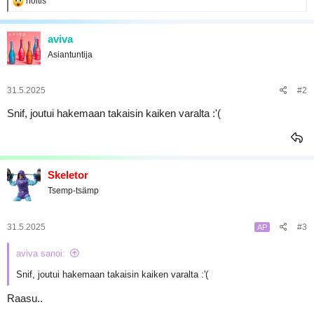
noitis
a
e
a
k
aviva
t
Asiantuntija
i
o
t
:
31.5.2025
#2
Snif, joutui hakemaan takaisin kaiken varalta :'(
Skeletor
Tsemp-tsämp
31.5.2025
#3
AP
aviva sanoi:
Snif, joutui hakemaan takaisin kaiken varalta :'(
Raasu..