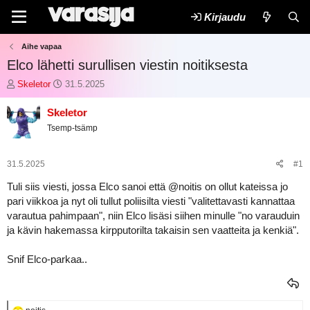
Kirjaudu
Aihe vapaa
Elco lähetti surullisen viestin noitiksesta
K
A
Skeletor
31.5.2025
e
l
s
o
Skeletor
k
i
Tsemp-tsämp
u
t
s
u
t
s
31.5.2025
#1
e
p
l
ä
Tuli siis viesti, jossa Elco sanoi että
@noitis
on ollut kateissa jo
u
i
pari viikkoa ja nyt oli tullut poliisilta viesti "valitettavasti kannattaa
n
v
varautua pahimpaan", niin Elco lisäsi siihen minulle "no varauduin
a
ä
ja kävin hakemassa kirpputorilta takaisin sen vaatteita ja kenkiä".
l
m
o
ä
i
ä
Snif Elco-parkaa..
t
r
t
ä
a
j
R