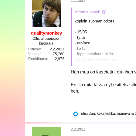
2.2.2021
t
i
Artemis sanoi:
o
t
kopioin suoraan od:sta
:
- 15/05
qualitymonkey
- tyttö
Official pappojen
- aro/ace
kuolaaja
- ISTJ
Liittynyt
2.2.2021
- loppuunpalanut hikke
Viestejä
75,760
Reaktioarvo
2,973
- yritän esittää järkevää
- näsäviisas paska
- raivoateisti
Häh mua on kusetettu, olin ihan 
- täysi weeb (ei, en osaa pitää turp
- aspergerkin minulta löytyy
En tiiä mitä tässä nyt esittelis s
- jos kaipaat (huonoja) neuvoja, ol
heh.
R
Tulisydän
,
keksikukka
,
mamiya
ja 
e
a
k
2.2.2021
t