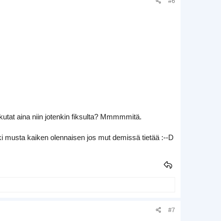
#6
kutat aina niin jotenkin fiksulta? Mmmmmitä.
tääki musta kaiken olennaisen jos mut demissä tietää :--D
#7