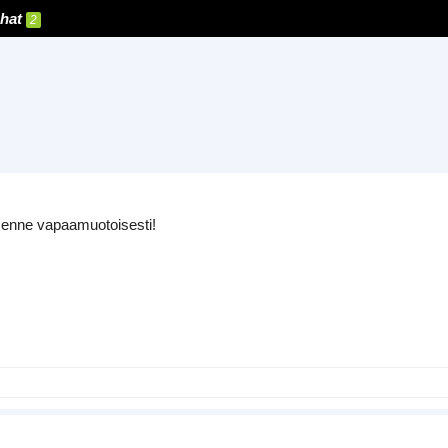
hat
2
tsenne vapaamuotoisesti!