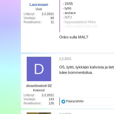
- 15/05
Lauravaan
- tyttö
Uusi
- aro/ace
Liittynyt
2.2.2021
- ISTJ
Viestejä
49
- loppuunpalanut hikke
Reaktioarvo
11
- yritän esittää järkevää
- näsäviisas paska
- raivoateisti
Onko sulla MAL?
- täysi weeb (ei, en osaa pitää turp
- aspergerkin minulta löytyy
- jos kaipaat (huonoja) neuvoja, ol
2.2.2021
D
O5, tyttö, tykkään kahvista ja ti
tulee kommentoitua.
deactivated 32
Kokenut
Liittynyt
2.2.2021
Viestejä
143
R
Päärynähillo
Reaktioarvo
126
e
a
k