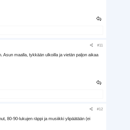
#11
 Asun maalla, tykkään ulkoilla ja vietän paljon aikaa
#12
t, 80-90-lukujen räppi ja musiikki ylipäätään (ei