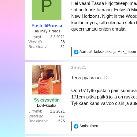
P
i
Hei vaan! Tässä kirjoitteleepi ma
o
sattuu tunnistamaan. Erityisiä M
t
New Horizons, Night in the Woods
:
kuulun myös, sillä olenhan sekä 
PastelliPrinssi
queer) tuntuu eniten omalta.
He/They + Neos
Liittynyt
2.2.2021
Viestejä
36
Reaktioarvo
51
R
Aarre🌱
,
keksikukka
ja
Mex_moon
e
a
k
2.2.2021
t
i
Terveppä vaan : D.
o
t
Oon 07 tyttö jostain päin suomea, 
:
171cm pitkä pätkä jolla on ruskee
Syksysydän
Tykkään kans valvoo öisin ja auto
Löylykauha
Liittynyt
2.2.2021
Viestejä
797
Reaktioarvo
625
R
Amislainen
e
a