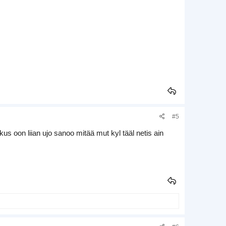
#5
us oon liian ujo sanoo mitää mut kyl tääl netis ain