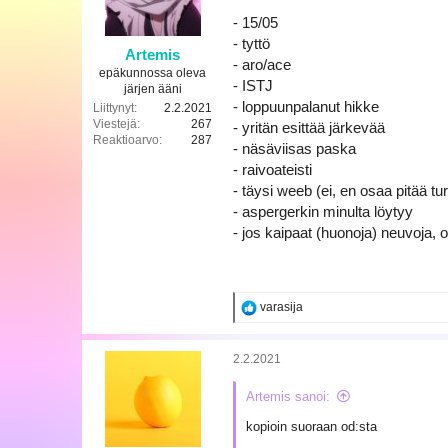
t
- 15/05
:
- tyttö
Artemis
- aro/ace
epäkunnossa oleva
- ISTJ
järjen ääni
- loppuunpalanut hikke
Liittynyt
2.2.2021
Viestejä
267
- yritän esittää järkevää
Reaktioarvo
287
- näsäviisas paska
- raivoateisti
- täysi weeb (ei, en osaa pitää tur
- aspergerkin minulta löytyy
- jos kaipaat (huonoja) neuvoja, o
R
varasija
e
a
k
2.2.2021
t
i
Artemis sanoi:
o
t
kopioin suoraan od:sta
: