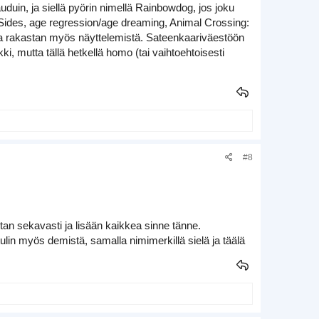
duin, ja siellä pyörin nimellä Rainbowdog, jos joku
 Sides, age regression/age dreaming, Animal Crossing:
tta rakastan myös näyttelemistä. Sateenkaariväestöön
 mutta tällä hetkellä homo (tai vaihtoehtoisesti
#8
otan sekavasti ja lisään kaikkea sinne tänne.
ulin myös demistä, samalla nimimerkillä sielä ja täälä