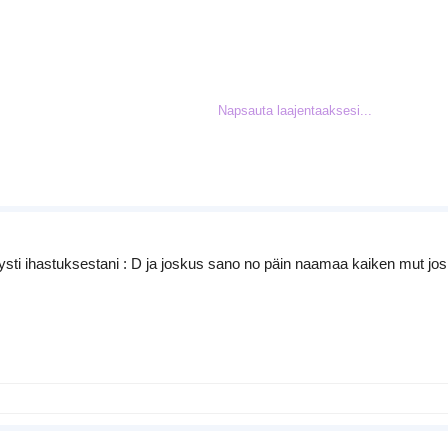
Napsauta laajentaaksesi...
aani kiinni bleachista)
et tullut oikeaan paikkaan
etysti ihastuksestani : D ja joskus sano no päin naamaa kaiken mut josk