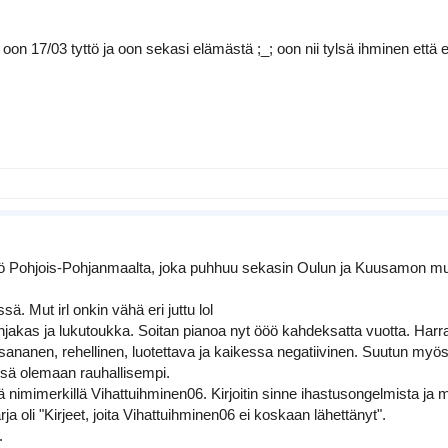
h oon 17/03 tyttö ja oon sekasi elämästä ;_; oon nii tylsä ihminen että
ttö Pohjois-Pohjanmaalta, joka puhhuu sekasin Oulun ja Kuusamon mur
sä. Mut irl onkin vähä eri juttu lol
hjakas ja lukutoukka. Soitan pianoa nyt ööö kahdeksatta vuotta. Har
sananen, rehellinen, luotettava ja kaikessa negatiivinen. Suutun myös o
issä olemaan rauhallisempi.
 nimimerkillä Vihattuihminen06. Kirjoitin sinne ihastusongelmista ja m
a oli "Kirjeet, joita Vihattuihminen06 ei koskaan lähettänyt".
.