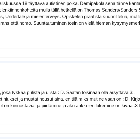
aliskuussa 18 täyttävä autistinen poika. Demipakolaisena tänne kantau
ielenkiinnonkohteita mulla tällä hetkellä on Thomas Sanders/Sanders
, Undertale ja mielenterveys. Opiskelen graafista suunnittelua, mu
trans että homo. Suuntautuminen tosin on vielä hieman kysymysmerkki,
joka tykkää pulista ja ulista : D. Saatan toisinaan olla ärsyttävä 3:.
t hiukset ja mustat housut aina, en tiiä miks mut ne vaan on : D. Kirj
t on kiinnostavia, ja piirtämine ja aku ankkojen lukemine on kivaa :3 t