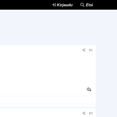
Kirjaudu
Etsi
#1
#2