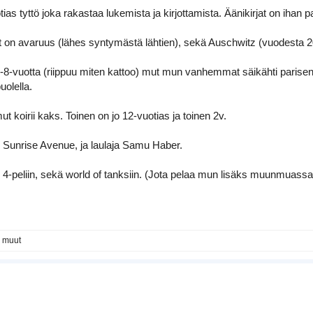
as tyttö joka rakastaa lukemista ja kirjottamista. Äänikirjat on ihan p
 on avaruus (lähes syntymästä lähtien), sekä Auschwitz (vuodesta 2
-8-vuotta (riippuu miten kattoo) mut mun vanhemmat säikähti parisen
olella.
t koirii kaks. Toinen on jo 12-vuotias ja toinen 2v.
 Sunrise Avenue, ja laulaja Samu Haber.
-peliin, sekä world of tanksiin. (Jota pelaa mun lisäks muunmuassa
3 muut