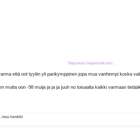
Napsauta laajentaaksesi...
varma että oot tyyliin yli parikymppinen jopa mua vanhempi koska vai
aani kiinni bleachista)
itten mutta oon -98 muija ja ja ja juuh no toisaalta kaikki varmaan tie
et tullut oikeaan paikkaan
1 muu henkilö