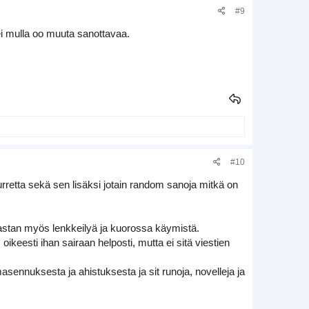
#9
 ei mulla oo muuta sanottavaa.
#10
retta sekä sen lisäksi jotain random sanoja mitkä on
rastan myös lenkkeilyä ja kuorossa käymistä.
ikeesti ihan sairaan helposti, mutta ei sitä viestien
asennuksesta ja ahistuksesta ja sit runoja, novelleja ja