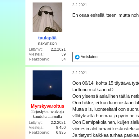
k
3.2.2021
t
i
En osaa esitellä itteeni mutta no
o
t
:
taulapää
näkymätön
Liittynyt
2.2.2021
Viestejä
39
R
Amislainen
Reaktioarvo
34
e
a
k
3.2.2021
t
i
Oon 06/14, kohta 15 täyttävä ty
o
tarttunu matkaan xD
t
Oon yleensä asiallinen täällä netis
:
Oon hikke, ei kun luonnostaan la
Myrskyvaroitus
Mutta siis, luonteeltani oon suora
Järjestyksenvalvoja
välityksellä huomaa ja pyrin net
kuudelta aamulla
Oon Demipakolainen, kuljen siellä
Liittynyt
2.2.2021
Viestejä
8,450
viimesin alottamani keskustelusarj
Reaktioarvo
6,935
Ja tietysti kaikkea turhaa paskaa