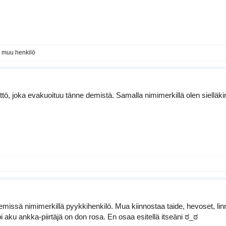
1 muu henkilö
ö, joka evakuoituu tänne demistä. Samalla nimimerkillä olen sielläkin.
emissä nimimerkillä pyykkihenkilö. Mua kiinnostaa taide, hevoset, linnu
 aku ankka-piirtäjä on don rosa. En osaa esitellä itseäni ಠ_ಠ