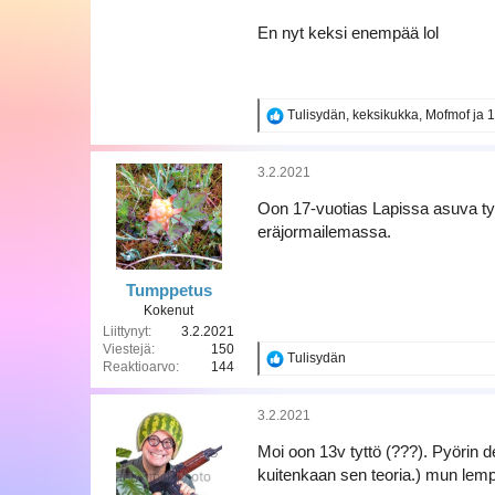
En nyt keksi enempää lol
R
Tulisydän
,
keksikukka
,
Mofmof
ja 
e
a
k
3.2.2021
t
i
Oon 17-vuotias Lapissa asuva tytt
o
eräjormailemassa.
t
:
Tumppetus
Kokenut
Liittynyt
3.2.2021
Viestejä
150
R
Tulisydän
Reaktioarvo
144
e
a
k
3.2.2021
t
i
Moi oon 13v tyttö (???). Pyörin d
o
kuitenkaan sen teoria.) mun lempi
t