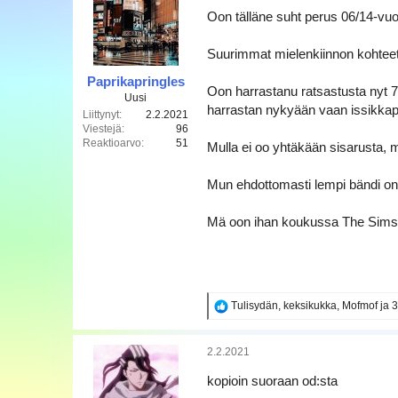
a
i
Oon tälläne suht perus 06/14-vuoti
o
t
Suurimmat mielenkiinnon kohteet
:
Paprikapringles
Oon harrastanu ratsastusta nyt 7
Uusi
harrastan nykyään vaan issikkapu
Liittynyt
2.2.2021
Viestejä
96
Reaktioarvo
51
Mulla ei oo yhtäkään sisarusta, mu
Mun ehdottomasti lempi bändi on
Mä oon ihan koukussa The Sims 4
R
Tulisydän
,
keksikukka
,
Mofmof
ja 
e
a
k
2.2.2021
t
i
kopioin suoraan od:sta
o