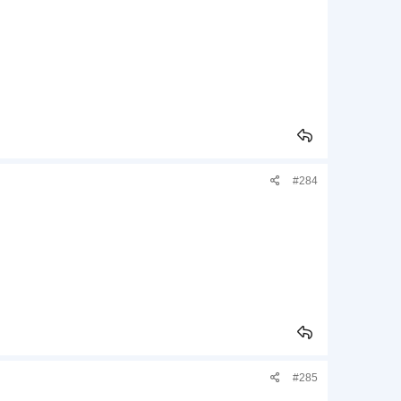
#284
#285