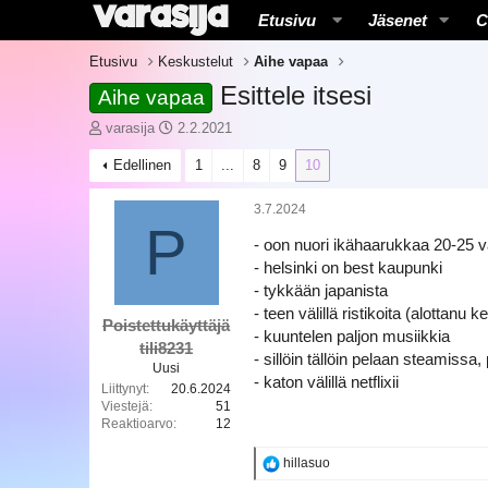
Etusivu
Jäsenet
C
Etusivu
Keskustelut
Aihe vapaa
Esittele itsesi
Aihe vapaa
K
A
varasija
2.2.2021
e
l
Edellinen
1
...
8
9
10
s
o
k
i
u
t
3.7.2024
s
P
u
- oon nuori ikähaarukkaa 20-25 vä
t
s
e
p
- helsinki on best kaupunki
l
ä
- tykkään japanista
u
i
- teen välillä ristikoita (alottanu
n
v
Poistettukäyttäjä
- kuuntelen paljon musiikkia
a
ä
tili8231
- sillöin tällöin pelaan steamissa,
l
m
Uusi
- katon välillä netflixii
o
ä
Liittynyt
20.6.2024
i
ä
Viestejä
51
t
r
Reaktioarvo
12
t
ä
a
R
hillasuo
j
e