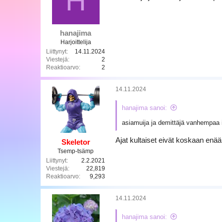
H
o
t
:
hanajima
Harjoittelija
Liittynyt
14.11.2024
Viestejä
2
Reaktioarvo
2
14.11.2024
hanajima sanoi:
asiamuija ja demittäjä vanhempaa ik
Ajat kultaiset eivät koskaan enää
Skeletor
Tsemp-tsämp
Liittynyt
2.2.2021
Viestejä
22,819
Reaktioarvo
9,293
14.11.2024
hanajima sanoi: