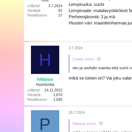
Uusi
Lempiruoka: sushi
Liittynyt
3.7.2024
Lempivaate: matalavyötäröiset far
Viestejä
82
Reaktioarvo
27
Perheenjäseniä: 3 ja mä
Hiusten väri: maantienharmaa ju
3.7.2024
H
Candy sanoi:
niin ja unohdin mainita että sushi o
mikä se toinen on? Vai joku sala
hillasuo
Asiantuntija
Liittynyt
24.11.2022
Viestejä
2,870
Reaktioarvo
1,095
26.7.2024
P
hillasuo sanoi: