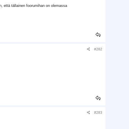
en, että tällainen foorumihan on olemassa
#282
#283