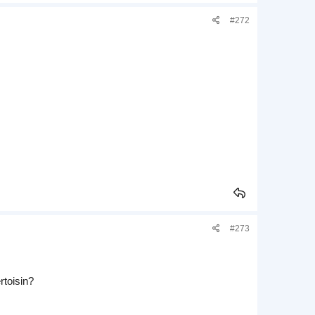
#272
#273
rtoisin?