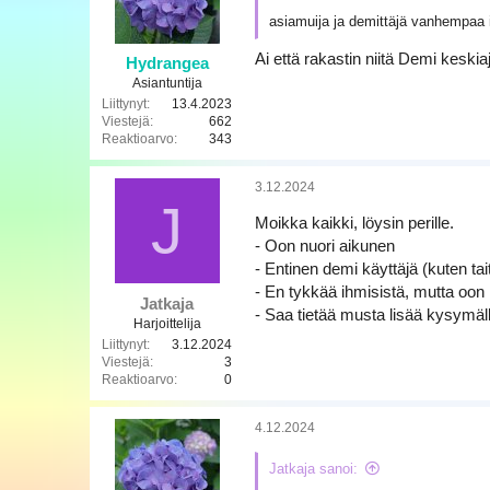
asiamuija ja demittäjä vanhempaa ik
Ai että rakastin niitä Demi keskiaj
Hydrangea
Asiantuntija
Liittynyt
13.4.2023
Viestejä
662
Reaktioarvo
343
3.12.2024
J
Moikka kaikki, löysin perille.
- Oon nuori aikunen
- Entinen demi käyttäjä (kuten tait
- En tykkää ihmisistä, mutta oon 
Jatkaja
- Saa tietää musta lisää kysymäl
Harjoittelija
Liittynyt
3.12.2024
Viestejä
3
Reaktioarvo
0
4.12.2024
Jatkaja sanoi: