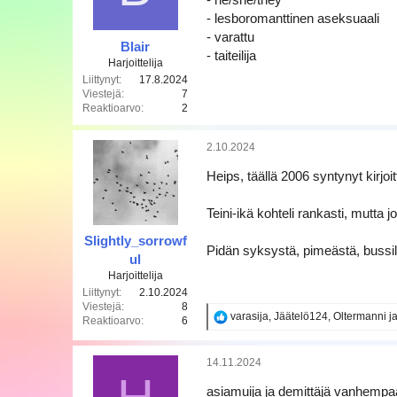
- lesboromanttinen aseksuaali
- varattu
Blair
- taiteilija
Harjoittelija
Liittynyt
17.8.2024
Viestejä
7
Reaktioarvo
2
2.10.2024
Heips, täällä 2006 syntynyt kirjoi
Teini-ikä kohteli rankasti, mutta 
Slightly_sorrowf
Pidän syksystä, pimeästä, bussil
ul
Harjoittelija
Liittynyt
2.10.2024
Viestejä
8
R
varasija
,
Jäätelö124
,
Oltermanni
ja
Reaktioarvo
6
e
a
k
14.11.2024
t
i
asiamuija ja demittäjä vanhempaa 