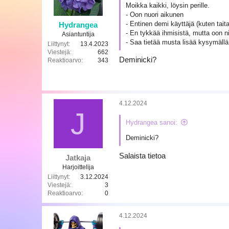
Moikka kaikki, löysin perille.
- Oon nuori aikunen
- Entinen demi käyttäjä (kuten taita
Hydrangea
- En tykkää ihmisistä, mutta oon ni
Asiantuntija
- Saa tietää musta lisää kysymällä
Liittynyt
13.4.2023
Viestejä
662
Deminicki?
Reaktioarvo
343
4.12.2024
J
Hydrangea sanoi:
Deminicki?
Salaista tietoa
Jatkaja
Harjoittelija
Liittynyt
3.12.2024
Viestejä
3
Reaktioarvo
0
4.12.2024