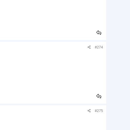
#274
#275