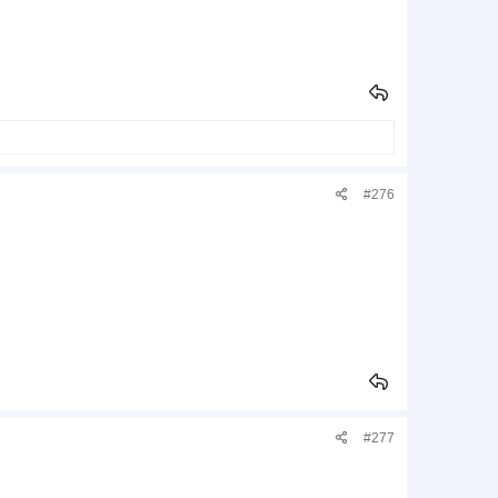
#276
#277