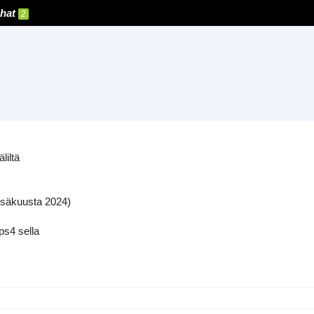
hat
2
liltä
 kesäkuusta 2024)
 ps4 sella