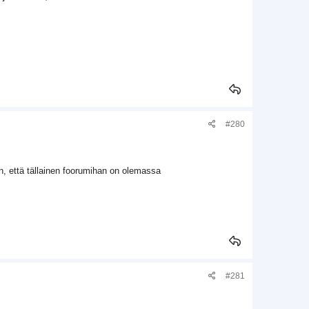
#280
en, että tällainen foorumihan on olemassa
#281