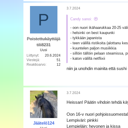
a
a
k
3.7.2024
t
P
i
Candy sanoi:
o
t
- oon nuori ikähaarukkaa 20-25 väli
:
- helsinki on best kaupunki
- tykkään japanista
Poistettukäyttäjä
- teen välillä ristikoita (alottanu 
tili8231
- kuuntelen paljon musiikkia
Uusi
- sillöin tällöin pelaan steamissa, p
Liittynyt
20.6.2024
- katon välillä netflixii
Viestejä
51
Reaktioarvo
12
niin ja unohdin mainita että sushi
3.7.2024
Heissan! Päätin vihdoin tehdä kä
Oon 16-v nuori pohjoissuomesta! 
Lempiväri: pinkki
Jäätelö124
Lempieläin: hevonen ja kissa