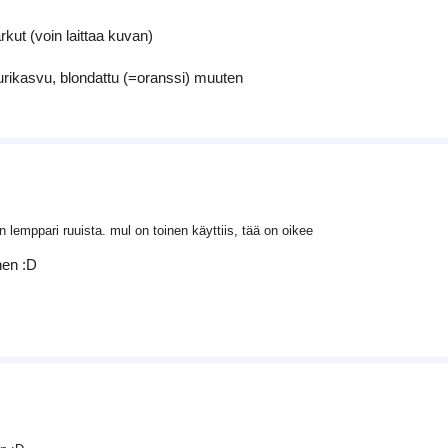
kut (voin laittaa kuvan)
urikasvu, blondattu (=oranssi) muuten
n lemppari ruuista. mul on toinen käyttiis, tää on oikee
nen :D