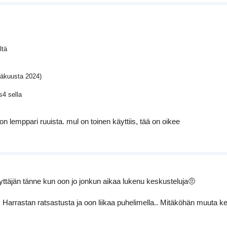
ltä
kesäkuusta 2024)
s4 sella
 on lemppari ruuista. mul on toinen käyttiis, tää on oikee
yttäjän tänne kun oon jo jonkun aikaa lukenu keskusteluja🤨
Harrastan ratsastusta ja oon liikaa puhelimella.. Mitäköhän muuta ke