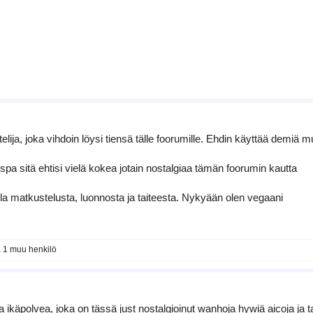
ttelija, joka vihdoin löysi tiensä tälle foorumille. Ehdin käyttää demi
jospa sitä ehtisi vielä kokea jotain nostalgiaa tämän foorumin kautta
la matkustelusta, luonnosta ja taiteesta. Nykyään olen vegaani
 1 muu henkilö
ikäpolvea, joka on tässä just nostalgioinut wanhoja hywiä aicoja ja ta