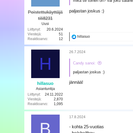
mikä se toinen on? Vai joku salan
paljastan joskus :)
Poistettukäyttäjä
tili8231
Uusi
Liittynyt
20.6.2024
Viestejä
51
R
hillasuo
Reaktioarvo
12
e
a
k
26.7.2024
t
H
i
Candy sanoi:
o
t
paljastan joskus :)
:
jännää!
hillasuo
Asiantuntija
Liittynyt
24.11.2022
Viestejä
2,870
Reaktioarvo
1,095
17.8.2024
B
- kohta 25-vuotias
- he/she/they