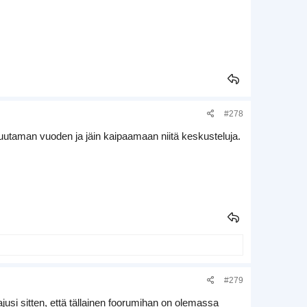
#278
ä muutaman vuoden ja jäin kaipaamaan niitä keskusteluja.
#279
jusi sitten, että tällainen foorumihan on olemassa