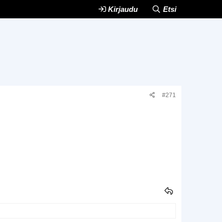
Kirjaudu
Etsi
#271