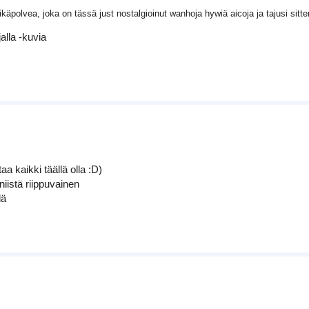
äpolvea, joka on tässä just nostalgioinut wanhoja hywiä aicoja ja tajusi sitt
alla -kuvia
aa kaikki täällä olla :D)
niistä riippuvainen
lä