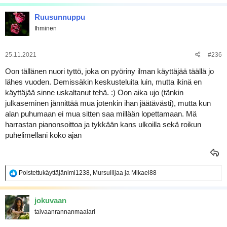
Ruusunnuppu
Ihminen
25.11.2021
#236
Oon tällänen nuori tyttö, joka on pyöriny ilman käyttäjää täällä jo
lähes vuoden. Demissäkin keskusteluita luin, mutta ikinä en
käyttäjää sinne uskaltanut tehä. :) Oon aika ujo (tänkin
julkaseminen jännittää mua jotenkin ihan jäätävästi), mutta kun
alan puhumaan ei mua sitten saa millään lopettamaan. Mä
harrastan pianonsoittoa ja tykkään kans ulkoilla sekä roikun
puhelimellani koko ajan
R
Poistettukäyttäjänimi1238
,
Mursuilijaa
ja
Mikael88
e
a
k
jokuvaan
t
taivaanrannanmaalari
i
o