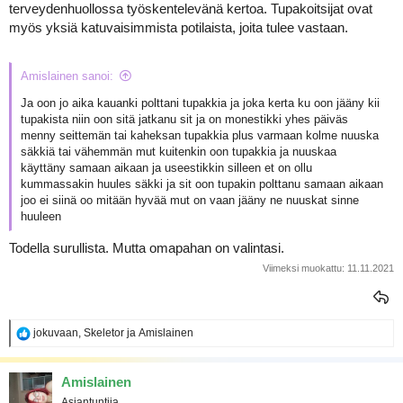
terveydenhuollossa työskentelevänä kertoa. Tupakoitsijat ovat
myös yksiä katuvaisimmista potilaista, joita tulee vastaan.
Amislainen sanoi:
Ja oon jo aika kauanki polttani tupakkia ja joka kerta ku oon jääny kii
tupakista niin oon sitä jatkanu sit ja on monestikki yhes päiväs
menny seittemän tai kaheksan tupakkia plus varmaan kolme nuuska
säkkiä tai vähemmän mut kuitenkin oon tupakkia ja nuuskaa
käyttäny samaan aikaan ja useestikkin silleen et on ollu
kummassakin huules säkki ja sit oon tupakin polttanu samaan aikaan
joo ei siinä oo mitään hyvää mut on vaan jääny ne nuuskat sinne
huuleen
Todella surullista. Mutta omapahan on valintasi.
Viimeksi muokattu:
11.11.2021
R
jokuvaan
,
Skeletor
ja
Amislainen
e
a
k
Amislainen
t
Asiantuntija