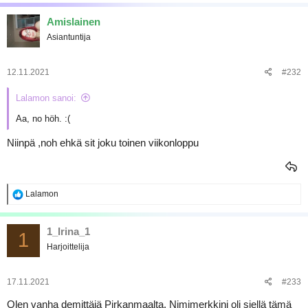
a
k
Amislainen
t
Asiantuntija
i
o
t
:
12.11.2021
#232
Lalamon sanoi:
Aa, no höh. :(
Niinpä ,noh ehkä sit joku toinen viikonloppu
R
Lalamon
e
a
k
1_Irina_1
1
t
Harjoittelija
i
o
t
:
17.11.2021
#233
Olen vanha demittäjä Pirkanmaalta. Nimimerkkini oli siellä tämä