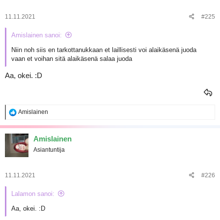
11.11.2021
#225
Amislainen sanoi:
Niin noh siis en tarkottanukkaan et laillisesti voi alaikäsenä juoda
vaan et voihan sitä alaikäsenä salaa juoda
Aa, okei. :D
R
Amislainen
e
a
k
Amislainen
t
Asiantuntija
i
o
t
:
11.11.2021
#226
Lalamon sanoi:
Aa, okei. :D