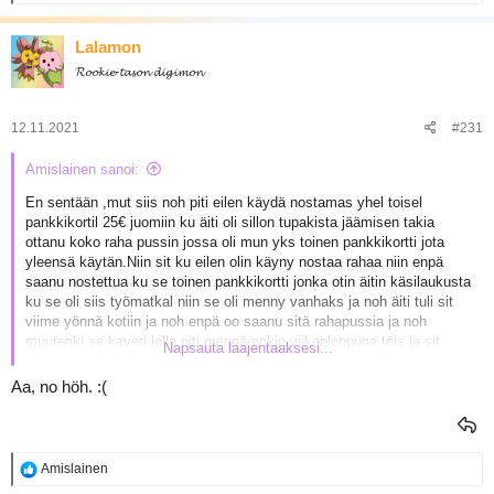
e
a
k
Lalamon
t
𝓡𝓸𝓸𝓴𝓲𝓮-𝓽𝓪𝓼𝓸𝓷 𝓭𝓲𝓰𝓲𝓶𝓸𝓷
i
o
t
:
12.11.2021
#231
Amislainen sanoi:
En sentään ,mut siis noh piti eilen käydä nostamas yhel toisel
pankkikortil 25€ juomiin ku äiti oli sillon tupakista jäämisen takia
ottanu koko raha pussin jossa oli mun yks toinen pankkikortti jota
yleensä käytän.Niin sit ku eilen olin käyny nostaa rahaa niin enpä
saanu nostettua ku se toinen pankkikortti jonka otin äitin käsilaukusta
ku se oli siis työmatkal niin se oli menny vanhaks ja noh äiti tuli sit
viime yönnä kotiin ja noh enpä oo saanu sitä rahapussia ja noh
muutenki se kaveri jolle piti mennä onkin viikonloppuna töis ja sit
Napsauta laajentaaksesi...
kysyin muiltakin kavereilta et pääseekö niille yöks ku oisin kajaaniin
menny siis juomaan joka on siis lähin kaupunki jonne olisin mun
Aa, no höh. :(
kaverin kaa menny juomaan niin kukaan muukaan kaveri jolta kysyin
yösijaa ja juomakaveria niin ei pystyny päästää yöks
R
Amislainen
e