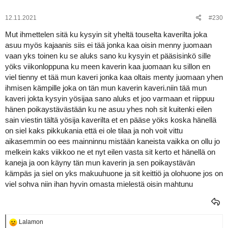
o
t
:
12.11.2021
#230
Mut ihmettelen sitä ku kysyin sit yheltä touselta kaverilta joka
asuu myös kajaanis siis ei tää jonka kaa oisin menny juomaan
vaan yks toinen ku se aluks sano ku kysyin et pääsisinkö sille
yöks viikonloppuna ku meen kaverin kaa juomaan ku sillon en
viel tienny et tää mun kaveri jonka kaa oltais menty juomaan yhen
ihmisen kämpille joka on tän mun kaverin kaveri.niin tää mun
kaveri jokta kysyin yösijaa sano aluks et joo varmaan et riippuu
hänen poikaystävästään ku ne asuu yhes noh sit kuitenki eilen
sain viestin tältä yösija kaverilta et en pääse yöks koska hänellä
on siel kaks pikkukania että ei ole tilaa ja noh voit vittu
aikasemmin oo ees mainninnu mistään kaneista vaikka on ollu jo
melkein kaks viikkoo ne et nyt eilen vasta sit kerto et hänellä on
kaneja ja oon käyny tän mun kaverin ja sen poikaystävän
kämpäs ja siel on yks makuuhuone ja sit keittiö ja olohuone jos on
viel sohva niin ihan hyvin omasta mielestä oisin mahtunu
R
Lalamon