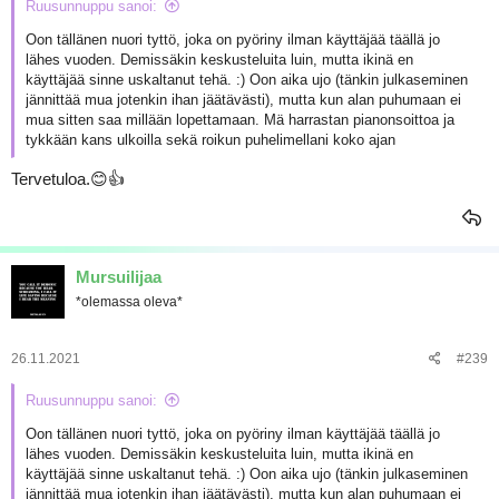
Ruusunnuppu sanoi:
Oon tällänen nuori tyttö, joka on pyöriny ilman käyttäjää täällä jo
lähes vuoden. Demissäkin keskusteluita luin, mutta ikinä en
käyttäjää sinne uskaltanut tehä. :) Oon aika ujo (tänkin julkaseminen
jännittää mua jotenkin ihan jäätävästi), mutta kun alan puhumaan ei
mua sitten saa millään lopettamaan. Mä harrastan pianonsoittoa ja
tykkään kans ulkoilla sekä roikun puhelimellani koko ajan
Tervetuloa.😊👍
Mursuilijaa
*olemassa oleva*
26.11.2021
#239
Ruusunnuppu sanoi:
Oon tällänen nuori tyttö, joka on pyöriny ilman käyttäjää täällä jo
lähes vuoden. Demissäkin keskusteluita luin, mutta ikinä en
käyttäjää sinne uskaltanut tehä. :) Oon aika ujo (tänkin julkaseminen
jännittää mua jotenkin ihan jäätävästi), mutta kun alan puhumaan ei