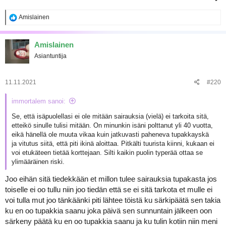
R
Amislainen
e
a
k
Amislainen
t
Asiantuntija
i
o
t
:
11.11.2021
#220
immortalem sanoi:
Se, että isäpuolellasi ei ole mitään sairauksia (vielä) ei tarkoita sitä,
etteikö sinulle tulisi mitään. On minunkin isäni polttanut yli 40 vuotta,
eikä hänellä ole muuta vikaa kuin jatkuvasti paheneva tupakkayskä
ja vitutus siitä, että piti ikinä aloittaa. Pitkälti tuurista kiinni, kukaan ei
voi etukäteen tietää korttejaan. Silti kaikin puolin typerää ottaa se
ylimääräinen riski.
Joo eihän sitä tiedekkään et millon tulee sairauksia tupakasta jos
toiselle ei oo tullu niin joo tiedän että se ei sitä tarkota et mulle ei
voi tulla mut joo tänkäänki piti lähtee töistä ku särkipäätä sen takia
ku en oo tupakkia saanu joka päivä sen sunnuntain jälkeen oon
särkeny päätä ku en oo tupakkia saanu ja ku tulin kotiin niin meni