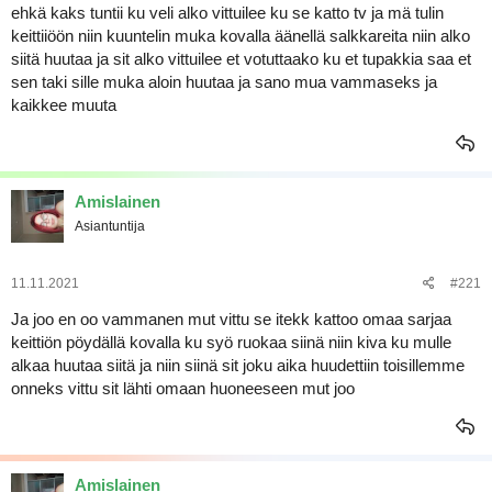
ehkä kaks tuntii ku veli alko vittuilee ku se katto tv ja mä tulin
keittiiöön niin kuuntelin muka kovalla äänellä salkkareita niin alko
siitä huutaa ja sit alko vittuilee et votuttaako ku et tupakkia saa et
sen taki sille muka aloin huutaa ja sano mua vammaseks ja
kaikkee muuta
Amislainen
Asiantuntija
11.11.2021
#221
Ja joo en oo vammanen mut vittu se itekk kattoo omaa sarjaa
keittiön pöydällä kovalla ku syö ruokaa siinä niin kiva ku mulle
alkaa huutaa siitä ja niin siinä sit joku aika huudettiin toisillemme
onneks vittu sit lähti omaan huoneeseen mut joo
Amislainen