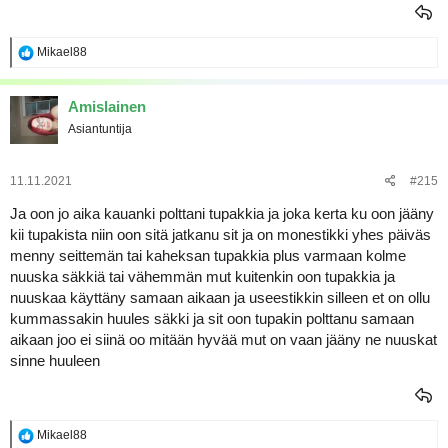
R
Mikael88
e
a
k
Amislainen
t
Asiantuntija
i
o
t
:
11.11.2021
#215
Ja oon jo aika kauanki polttani tupakkia ja joka kerta ku oon jääny
kii tupakista niin oon sitä jatkanu sit ja on monestikki yhes päiväs
menny seittemän tai kaheksan tupakkia plus varmaan kolme
nuuska säkkiä tai vähemmän mut kuitenkin oon tupakkia ja
nuuskaa käyttäny samaan aikaan ja useestikkin silleen et on ollu
kummassakin huules säkki ja sit oon tupakin polttanu samaan
aikaan joo ei siinä oo mitään hyvää mut on vaan jääny ne nuuskat
sinne huuleen
R
Mikael88