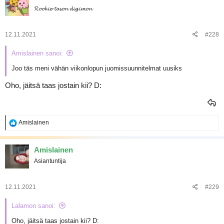
𝓡𝓸𝓸𝓴𝓲𝓮-𝓽𝓪𝓼𝓸𝓷 𝓭𝓲𝓰𝓲𝓶𝓸𝓷
12.11.2021
#228
Amislainen sanoi:
Joo täs meni vähän viikonlopun juomissuunnitelmat uusiks
Oho, jäitsä taas jostain kii? D:
R
Amislainen
e
a
k
Amislainen
t
Asiantuntija
i
o
t
:
12.11.2021
#229
Lalamon sanoi:
Oho, jäitsä taas jostain kii? D: