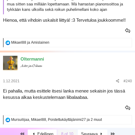
mua sitten saa millään lopettamaan. Mä harrastan pianonsoittoa ja
tykkään kans ulkoilla sekä roikun puhelimellani koko ajan
Hienoa, että vihdoin uskalsit liittyä! :3 Tervetuloa joukkoomme!!
R
Mikael88
ja
Amislainen
e
a
k
Oltermanni
t
𝓐𝓲𝓽𝓸 𝓳𝓪 𝓞𝓲𝓴𝓮𝓪
i
o
t
:
1.12.2021
#240
Ei pahalla, mutta esittele itsesi lanka menee sekaisin jos tässä
kesussa alkaa keskustelemaan liibalaabaa.
R
Mursuilijaa
,
Mikael88
,
Poistettukäyttäjänimi27
ja 2 muut
e
a
First
Last
k
Edellinen
8 of 10
Seuraava