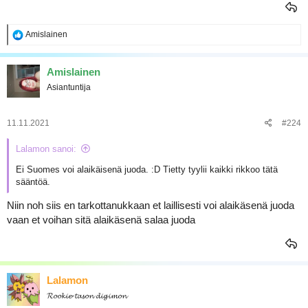
R
Amislainen
e
a
k
Amislainen
t
Asiantuntija
i
o
t
:
11.11.2021
#224
Lalamon sanoi:
Ei Suomes voi alaikäisenä juoda. :D Tietty tyylii kaikki rikkoo tätä
sääntöä.
Niin noh siis en tarkottanukkaan et laillisesti voi alaikäsenä juoda
vaan et voihan sitä alaikäsenä salaa juoda
Lalamon
𝓡𝓸𝓸𝓴𝓲𝓮-𝓽𝓪𝓼𝓸𝓷 𝓭𝓲𝓰𝓲𝓶𝓸𝓷