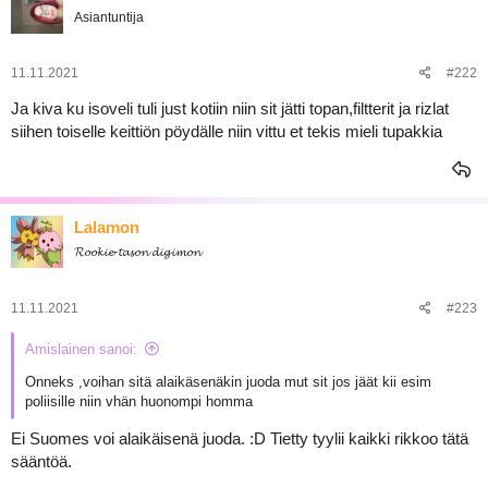
Asiantuntija
11.11.2021
#222
Ja kiva ku isoveli tuli just kotiin niin sit jätti topan,filtterit ja rizlat
siihen toiselle keittiön pöydälle niin vittu et tekis mieli tupakkia
Lalamon
𝓡𝓸𝓸𝓴𝓲𝓮-𝓽𝓪𝓼𝓸𝓷 𝓭𝓲𝓰𝓲𝓶𝓸𝓷
11.11.2021
#223
Amislainen sanoi:
Onneks ,voihan sitä alaikäsenäkin juoda mut sit jos jäät kii esim
poliisille niin vhän huonompi homma
Ei Suomes voi alaikäisenä juoda. :D Tietty tyylii kaikki rikkoo tätä
sääntöä.