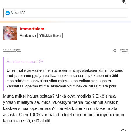
R
Mikael88
e
a
k
immortalem
t
Antikristus
Ylläpidon jäsen
i
o
t
:
11.11.2021
#213
Amislainen sanoi:
Ei se mulle oo vastenmielistä ja oon mä nyt alaikäsenäki sit polttanu
mut paremmin pystyn polttaa tupakkia ku oon täysikänen niin äitil
eioo mitään sananvaltaa siinä asias ta joo voihan se sanoo et
kannattaa lopettaa mut ei ainakaan vpi tupakkei ottaa multa pois
Mutta
miksi
haluat polttaa? Mitkä ovat motiivisi? Eikö sinua
yhtään mietitytä se, miksi vuosikymmeniä röökannut äitisikin
käskee sinua lopettamaan? Hänellä kuitenkin on kokemusta
asiasta. Olen 100% varma, että tulet ennemmin tai myöhemmin
katumaan sitä, että aloitit.