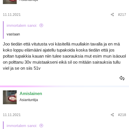
i
o
t
:
11.11.2021
#217
immortalem sanoi:
vastaan
Joo tiedän että vitutusta voi käsitellä muullakin tavalla ja en mä
koko loppu elämääni ajatellu tupakoida koska tiedän että jos
poltan tupakkia kauan niin tulee saorauksia mut esim mun isäouol
on polttanu 30v muistaakseni eikä sil oo mitään sairauksia tullu
viel ja se on siis 51v
Amislainen
Asiantuntija
11.11.2021
#218
immortalem sanoi: