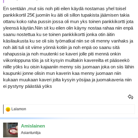
En sentään ,mut siis noh piti eilen käydä nostamas yhel toisel
pankkikortil 25€ juomiin ku äiti oli sillon tupakista jäämisen takia
ottanu koko raha pussin jossa oli mun yks toinen pankkikortti jota
yleensä käytän.Niin sit ku eilen olin käyny nostaa rahaa niin enpä
saanu nostettua ku se toinen pankkikortti jonka otin äitin
käsilaukusta ku se oli siis työmatkal niin se oli menny vanhaks ja
noh äiti tuli sit viime yönnä kotiin ja noh enpä oo saanu sitä
rahapussia ja noh muutenki se kaveri jolle piti mennä onkin
viikonloppuna töis ja sit kysyin muiltakin kavereilta et pääseekö
niille yöks ku oisin kajaaniin menny siis juomaan joka on siis lähin
kaupunki jonne olisin mun kaverin kaa menny juomaan niin
kukaan muukaan kaveri jolta kysyin yösijaa ja juomakaveria niin
ei pystyny päästää yöks
R
Lalamon
e
a
k
Amislainen
t
Asiantuntija
i