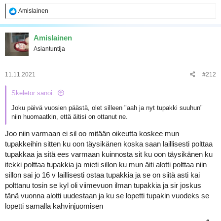
a
R
Amislainen
e
a
k
Amislainen
t
Asiantuntija
i
o
t
:
11.11.2021
#212
Skeletor sanoi:
Joku päivä vuosien päästä, olet silleen "aah ja nyt tupakki suuhun"
niin huomaatkin, että äitisi on ottanut ne.
Joo niin varmaan ei sil oo mitään oikeutta koskee mun
tupakkeihin sitten ku oon täysikänen koska saan laillisesti polttaa
tupakkaa ja sitä ees varmaan kuinnosta sit ku oon täysikänen ku
itekki polttaa tupakkia ja mieti sillon ku mun äiti alotti polttaa niin
sillon sai jo 16 v laillisesti ostaa tupakkia ja se on siitä asti kai
polttanu tosin se kyl oli viimevuon ilman tupakkia ja sir joskus
tänä vuonna alotti uudestaan ja ku se lopetti tupakin vuodeks se
lopetti samalla kahvinjuomisen