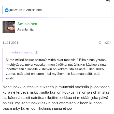
R
jokuvaan
ja
Amislainen
e
a
k
Amislainen
t
Asiantuntija
i
o
t
:
11.11.2021
#214
immortalem sanoi:
Mutta
miksi
haluat polttaa? Mitkä ovat motiivisi? Eikö sinua yhtään
mietitytä se, miksi vuosikymmeniä röökannut äitisikin käskee sinua
lopettamaan? Hänellä kuitenkin on kokemusta asiasta. Olen 100%
varma, että tulet ennemmin tai myöhemmin katumaan sitä, että
aloitit.
Noh tupakki auttaa vitutukseen ja muutenki stressiin ja joo tiedän
kyllä ne terveys riskit ,mutta kun on koukus niin on ja noh mistäs
alaikäsenä saisit oatettua nikotiini purkkaa et mistään joka päivä
on tullu nyt sen tupakki askin pois ottamisen jälkeen kunnon
päänsärky ku en oo nikotiinia saanu et joo