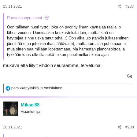
t
:
25.11.2021
#237
Ruusunnuppu sanoi:
Oon tällänen nuori tyttö, joka on pyöriny ilman käyttäjää täällä jo
lähes vuoden. Demissäkin keskusteluita luin, mutta ikinä en
käyttäjää sinne uskaltanut tehä. :) Oon aika ujo (tänkin julkaseminen
jännittää mua jotenkin ihan jäätävästi), mutta kun alan puhumaan ei
mua sitten saa millään lopettamaan. Mä harrastan pianonsoittoa ja
tykkään kans ulkoilla sekä roikun puhelimellani koko ajan
mukava että liityit vihdoin seuraamme, tervetuloa!
R
persikkapyllykkä
ja
Amislainen
e
a
k
Mikael88
t
Asiantuntija
i
o
t
:
26.11.2021
#238