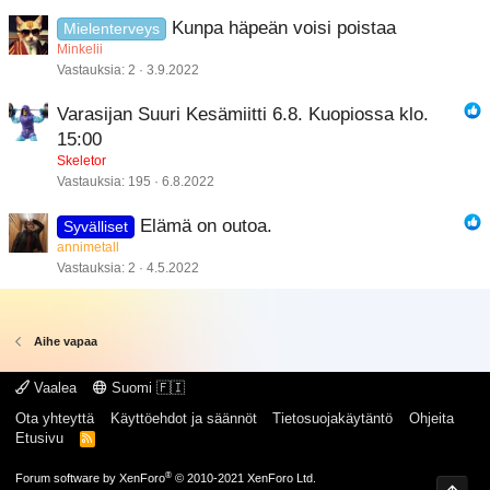
Kunpa häpeän voisi poistaa
Mielenterveys
Minkelii
Vastauksia
2
3.9.2022
Varasijan Suuri Kesämiitti 6.8. Kuopiossa klo.
15:00
Skeletor
Vastauksia
195
6.8.2022
Elämä on outoa.
Syvälliset
annimetall
Vastauksia
2
4.5.2022
Aihe vapaa
Vaalea
Suomi 🇫🇮
Ota yhteyttä
Käyttöehdot ja säännöt
Tietosuojakäytäntö
Ohjeita
Etusivu
R
S
S
®
Forum software by XenForo
© 2010-2021 XenForo Ltd.