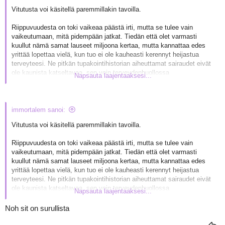
Vitutusta voi käsitellä paremmillakin tavoilla.
Riippuvuudesta on toki vaikeaa päästä irti, mutta se tulee vain
vaikeutumaan, mitä pidempään jatkat. Tiedän että olet varmasti
kuullut nämä samat lauseet miljoona kertaa, mutta kannattaa edes
yrittää lopettaa vielä, kun tuo ei ole kauheasti kerennyt heijastua
terveyteesi. Ne pitkän tupakointihistorian aiheuttamat sairaudet eivät
ole kaunista katseltavaa, sen voin terveydenhuollossa
Napsauta laajentaaksesi...
työskentelevänä kertoa. Tupakoitsijat ovat myös yksiä
katuvaisimmista potilaista, joita tulee vastaan.
immortalem sanoi:
Todella surullista. Mutta omaphan on valintasi
Vitutusta voi käsitellä paremmillakin tavoilla.
Riippuvuudesta on toki vaikeaa päästä irti, mutta se tulee vain
vaikeutumaan, mitä pidempään jatkat. Tiedän että olet varmasti
kuullut nämä samat lauseet miljoona kertaa, mutta kannattaa edes
yrittää lopettaa vielä, kun tuo ei ole kauheasti kerennyt heijastua
terveyteesi. Ne pitkän tupakointihistorian aiheuttamat sairaudet eivät
ole kaunista katseltavaa, sen voin terveydenhuollossa
Napsauta laajentaaksesi...
työskentelevänä kertoa. Tupakoitsijat ovat myös yksiä
katuvaisimmista potilaista, joita tulee vastaan.
Noh sit on surullista