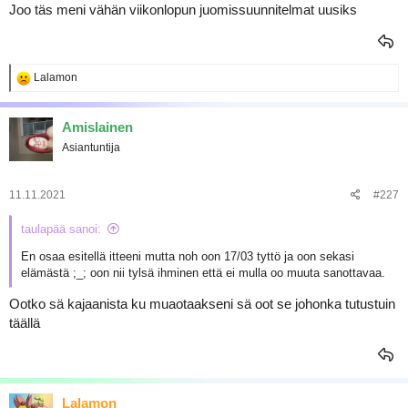
Joo täs meni vähän viikonlopun juomissuunnitelmat uusiks
R
Lalamon
e
a
k
Amislainen
t
Asiantuntija
i
o
t
:
11.11.2021
#227
taulapää sanoi:
En osaa esitellä itteeni mutta noh oon 17/03 tyttö ja oon sekasi
elämästä ;_; oon nii tylsä ihminen että ei mulla oo muuta sanottavaa.
Ootko sä kajaanista ku muaotaakseni sä oot se johonka tutustuin
täällä
Lalamon