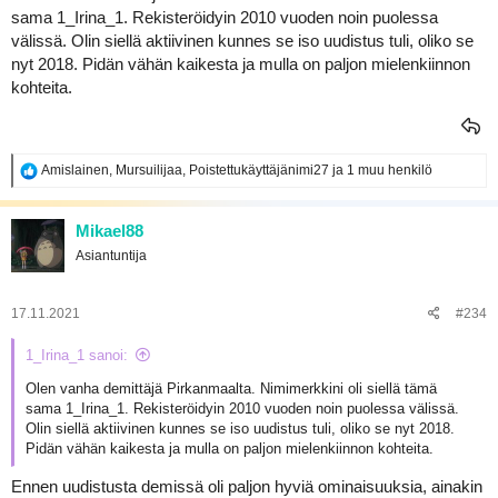
sama 1_Irina_1. Rekisteröidyin 2010 vuoden noin puolessa
välissä. Olin siellä aktiivinen kunnes se iso uudistus tuli, oliko se
nyt 2018. Pidän vähän kaikesta ja mulla on paljon mielenkiinnon
kohteita.
R
Amislainen
,
Mursuilijaa
,
Poistettukäyttäjänimi27
ja 1 muu henkilö
e
a
k
Mikael88
t
Asiantuntija
i
o
t
:
17.11.2021
#234
1_Irina_1 sanoi:
Olen vanha demittäjä Pirkanmaalta. Nimimerkkini oli siellä tämä
sama 1_Irina_1. Rekisteröidyin 2010 vuoden noin puolessa välissä.
Olin siellä aktiivinen kunnes se iso uudistus tuli, oliko se nyt 2018.
Pidän vähän kaikesta ja mulla on paljon mielenkiinnon kohteita.
Ennen uudistusta demissä oli paljon hyviä ominaisuuksia, ainakin