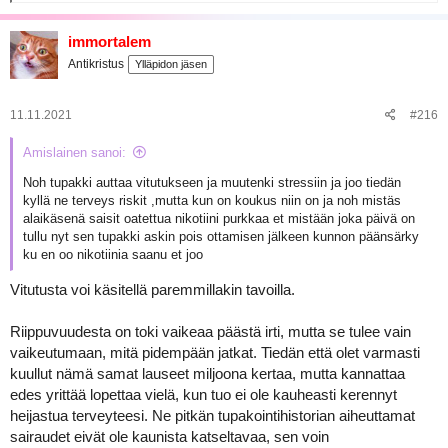
e
a
k
immortalem
t
Antikristus
Ylläpidon jäsen
i
o
t
:
11.11.2021
#216
Amislainen sanoi:
Noh tupakki auttaa vitutukseen ja muutenki stressiin ja joo tiedän
kyllä ne terveys riskit ,mutta kun on koukus niin on ja noh mistäs
alaikäsenä saisit oatettua nikotiini purkkaa et mistään joka päivä on
tullu nyt sen tupakki askin pois ottamisen jälkeen kunnon päänsärky
ku en oo nikotiinia saanu et joo
Vitutusta voi käsitellä paremmillakin tavoilla.
Riippuvuudesta on toki vaikeaa päästä irti, mutta se tulee vain
vaikeutumaan, mitä pidempään jatkat. Tiedän että olet varmasti
kuullut nämä samat lauseet miljoona kertaa, mutta kannattaa
edes yrittää lopettaa vielä, kun tuo ei ole kauheasti kerennyt
heijastua terveyteesi. Ne pitkän tupakointihistorian aiheuttamat
sairaudet eivät ole kaunista katseltavaa, sen voin