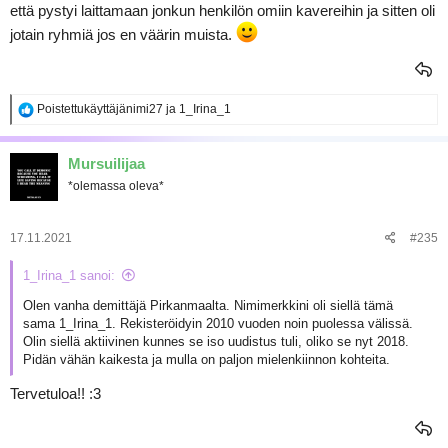
että pystyi laittamaan jonkun henkilön omiin kavereihin ja sitten oli
jotain ryhmiä jos en väärin muista.
R
Poistettukäyttäjänimi27
ja
1_Irina_1
e
a
k
Mursuilijaa
t
*olemassa oleva*
i
o
t
:
17.11.2021
#235
1_Irina_1 sanoi:
Olen vanha demittäjä Pirkanmaalta. Nimimerkkini oli siellä tämä
sama 1_Irina_1. Rekisteröidyin 2010 vuoden noin puolessa välissä.
Olin siellä aktiivinen kunnes se iso uudistus tuli, oliko se nyt 2018.
Pidän vähän kaikesta ja mulla on paljon mielenkiinnon kohteita.
Tervetuloa!! :3