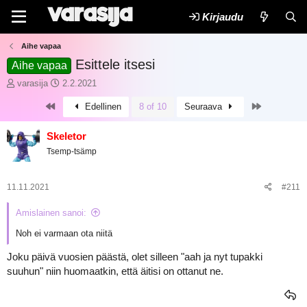
Kirjaudu
Aihe vapaa
Esittele itsesi
Aihe vapaa
K
A
varasija
2.2.2021
e
l
First
Last
Edellinen
8 of 10
Seuraava
s
o
k
i
u
t
Skeletor
s
u
Tsemp-tsämp
t
s
e
p
l
ä
11.11.2021
#211
u
i
n
v
Amislainen sanoi:
a
ä
l
m
Noh ei varmaan ota niitä
o
ä
i
ä
Joku päivä vuosien päästä, olet silleen "aah ja nyt tupakki
t
r
suuhun" niin huomaatkin, että äitisi on ottanut ne.
t
ä
a
j