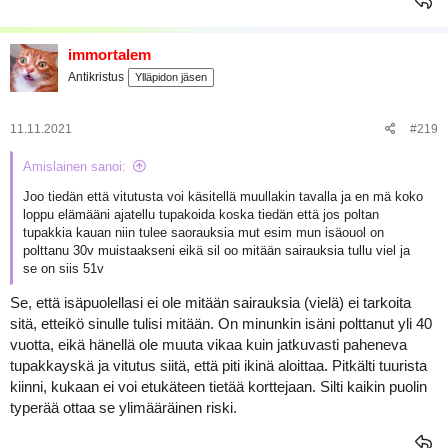
Todella surullista. Mutta omaphan on valintasi.
immortalem
Antikristus
Ylläpidon jäsen
11.11.2021
#219
Amislainen sanoi:
Joo tiedän että vitutusta voi käsitellä muullakin tavalla ja en mä koko
loppu elämääni ajatellu tupakoida koska tiedän että jos poltan
tupakkia kauan niin tulee saorauksia mut esim mun isäouol on
polttanu 30v muistaakseni eikä sil oo mitään sairauksia tullu viel ja
se on siis 51v
Se, että isäpuolellasi ei ole mitään sairauksia (vielä) ei tarkoita
sitä, etteikö sinulle tulisi mitään. On minunkin isäni polttanut yli 40
vuotta, eikä hänellä ole muuta vikaa kuin jatkuvasti paheneva
tupakkayskä ja vitutus siitä, että piti ikinä aloittaa. Pitkälti tuurista
kiinni, kukaan ei voi etukäteen tietää korttejaan. Silti kaikin puolin
typerää ottaa se ylimääräinen riski.