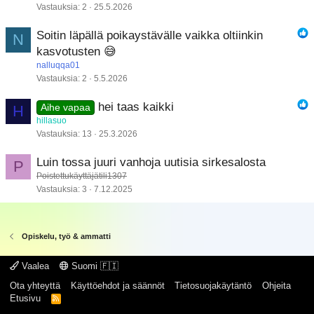
Vastauksia
2
25.5.2026
Soitin läpällä poikaystävälle vaikka oltiinkin
N
kasvotusten 😅
nalluqqa01
Vastauksia
2
5.5.2026
hei taas kaikki
H
Aihe vapaa
hillasuo
Vastauksia
13
25.3.2026
Luin tossa juuri vanhoja uutisia sirkesalosta
P
Poistettukäyttäjätili1307
Vastauksia
3
7.12.2025
Opiskelu, työ & ammatti
Vaalea
Suomi 🇫🇮
Ota yhteyttä
Käyttöehdot ja säännöt
Tietosuojakäytäntö
Ohjeita
Etusivu
R
S