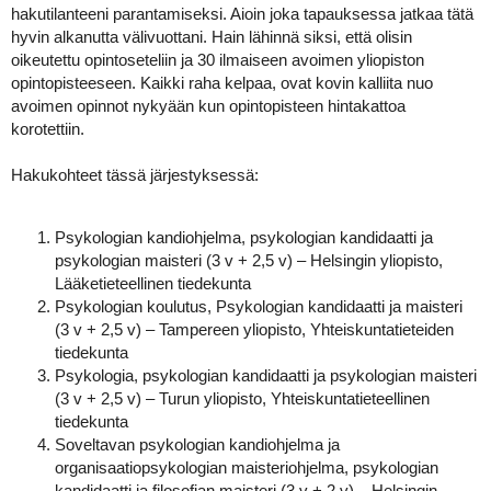
a
hakutilanteeni parantamiseksi. Aioin joka tapauksessa jatkaa tätä
j
hyvin alkanutta välivuottani. Hain lähinnä siksi, että olisin
a
oikeutettu opintoseteliin ja 30 ilmaiseen avoimen yliopiston
opintopisteeseen. Kaikki raha kelpaa, ovat kovin kalliita nuo
avoimen opinnot nykyään kun opintopisteen hintakattoa
korotettiin.
Hakukohteet tässä järjestyksessä:
Psykologian kandiohjelma, psykologian kandidaatti ja
psykologian maisteri (3 v + 2,5 v) – Helsingin yliopisto,
Lääketieteellinen tiedekunta
Psykologian koulutus, Psykologian kandidaatti ja maisteri
(3 v + 2,5 v) – Tampereen yliopisto, Yhteiskuntatieteiden
tiedekunta
Psykologia, psykologian kandidaatti ja psykologian maisteri
(3 v + 2,5 v) – Turun yliopisto, Yhteiskuntatieteellinen
tiedekunta
Soveltavan psykologian kandiohjelma ja
organisaatiopsykologian maisteriohjelma, psykologian
kandidaatti ja filosofian maisteri (3 v + 2 v) – Helsingin