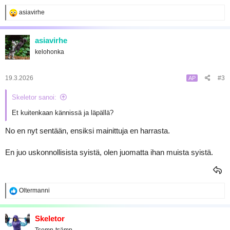
R
asiavirhe
e
a
k
asiavirhe
t
kelohonka
i
o
t
:
19.3.2026
#3
AP
Skeletor sanoi:
Et kuitenkaan kännissä ja läpällä?
No en nyt sentään, ensiksi mainittuja en harrasta.
En juo uskonnollisista syistä, olen juomatta ihan muista syistä.
R
Oltermanni
e
a
k
Skeletor
t
Tsemp-tsämp