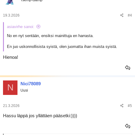
i
o
t
:
19.3.2026
#4
asiavirhe sanoi:
No en nyt sentään, ensiksi mainittuja en harrasta.
En juo uskonnollisista syistä, olen juomatta ihan muista syistä.
Hienoa!
Nici78089
N
Uusi
21.3.2026
#5
Hassu läppä jos yllättäen pääsetki:))))