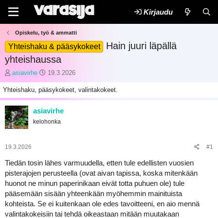
Kirjaudu
Opiskelu, työ & ammatti
Hain juuri läpällä
Yhteishaku & pääsykokeet
yhteishaussa
K
A
asiavirhe
19.3.2026
e
l
Yhteishaku, pääsykokeet, valintakokeet.
s
o
k
i
u
t
asiavirhe
s
u
kelohonka
t
s
e
p
l
ä
19.3.2026
#1
u
i
n
v
Tiedän tosin lähes varmuudella, etten tule edellisten vuosien
a
ä
pisterajojen perusteella (ovat aivan tapissa, koska mitenkään
l
m
huonot ne minun paperinikaan eivät totta puhuen ole) tule
o
ä
pääsemään sisään yhteenkään myöhemmin mainituista
i
ä
kohteista. Se ei kuitenkaan ole edes tavoitteeni, en aio mennä
t
r
t
ä
valintakokeisiin tai tehdä oikeastaan mitään muutakaan