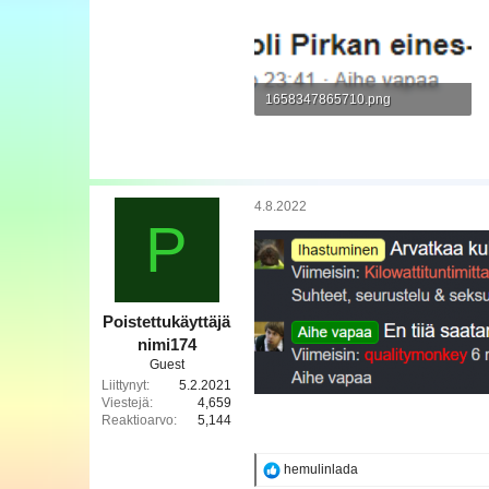
1658347865710.png
18,5 KB · Katsottu: 5
4.8.2022
P
Poistettukäyttäjä
nimi174
Guest
Liittynyt
5.2.2021
Viestejä
4,659
Reaktioarvo
5,144
R
hemulinlada
e