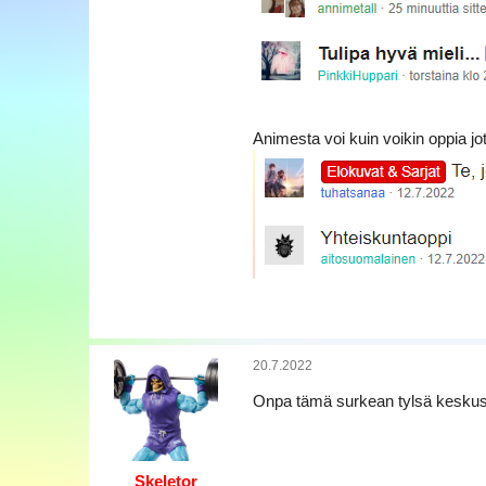
a
Animesta voi kuin voikin oppia jo
20.7.2022
Onpa tämä surkean tylsä keskus
Skeletor