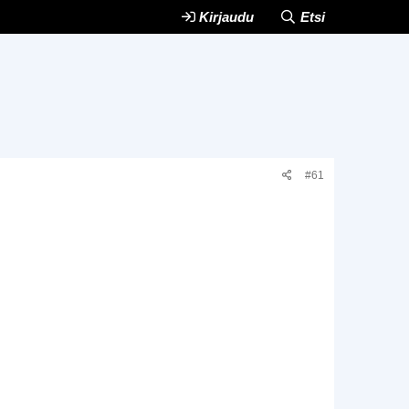
Kirjaudu
Etsi
#61