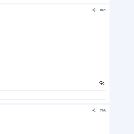
#65
#66