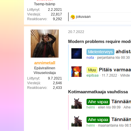
Tsemp-tsämp
Liittynyt
2.2.2021
Viestejä
22,817
R
jokuvaan
Reaktioarvo
9,292
e
a
k
20.7.2022
t
i
Modern problems require mode
o
t
:
annimetall
Epävirallinen
Viisuselostaja
Liittynyt
9.7.2021
Viestejä
2,646
Reaktioarvo
2,433
Kotimaanmatkaaja vauhdissa