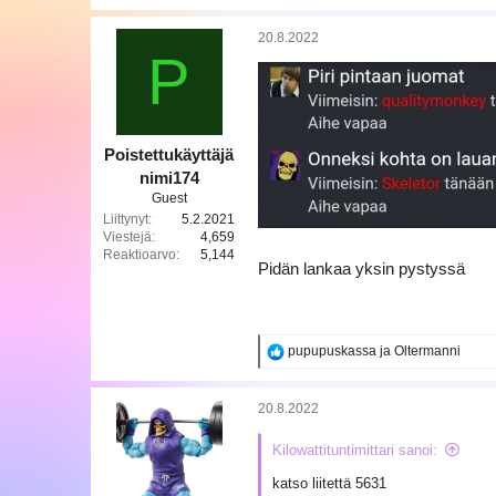
a
k
20.8.2022
t
P
i
o
t
:
Poistettukäyttäjä
nimi174
Guest
Liittynyt
5.2.2021
Viestejä
4,659
Reaktioarvo
5,144
Pidän lankaa yksin pystyssä
R
pupupuskassa
ja
Oltermanni
e
a
k
20.8.2022
t
i
Kilowattituntimittari sanoi:
o
t
katso liitettä 5631
: