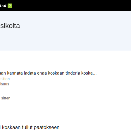
hat
2
sikoita