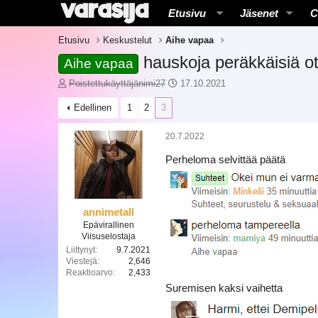
Etusivu
Jäsenet
C
Etusivu
Keskustelut
Aihe vapaa
hauskoja peräkkäisiä ot
Aihe vapaa
K
A
Poistettukäyttäjänimi27
17.10.2021
e
l
Edellinen
1
2
3
s
o
k
i
u
t
20.7.2022
s
u
Perheloma selvittää päätä
t
s
e
p
l
ä
u
i
n
v
annimetall
a
ä
Epävirallinen
l
m
Viisuselostaja
o
ä
Liittynyt
9.7.2021
Viestejä
2,646
i
ä
Reaktioarvo
2,433
t
r
t
Suremisen kaksi vaihetta
ä
a
j