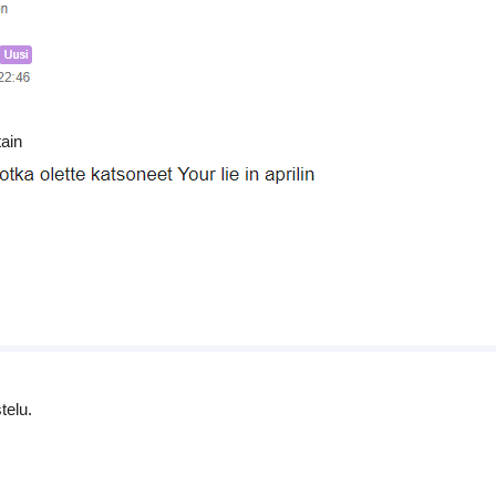
tain
telu.