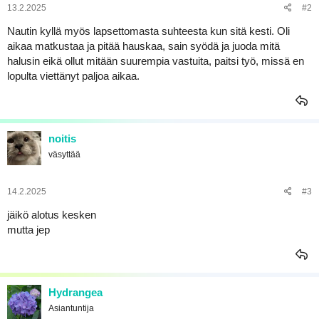
a
13.2.2025
#2
j
Nautin kyllä myös lapsettomasta suhteesta kun sitä kesti. Oli
a
aikaa matkustaa ja pitää hauskaa, sain syödä ja juoda mitä
halusin eikä ollut mitään suurempia vastuita, paitsi työ, missä en
lopulta viettänyt paljoa aikaa.
noitis
väsyttää
14.2.2025
#3
jäikö alotus kesken
mutta jep
Hydrangea
Asiantuntija