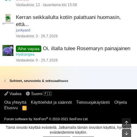
Vastauksia
12
lauantaina klo 15:08
Kerran seikkailulta kotiin palattuani huomasin,
että...
junkyard
Vastauksia
3
26.7.2026
Oi, illalla tulee Rosemaryn painajainen
Aihe vapaa
Hydrangea
Vastauksia
0
25.7.2026
Suhteet, seurustelu & seksuaalisuus
Vaalea
Suomi 🇫🇮
Ota yhteyttä
Käyttöehdot ja säännöt
Tietosuojakäytäntö
Ohjeita
Etusivu
R
S
S
®
Forum software by XenForo
© 2010-2021 XenForo Ltd.
Ylös
Tämä sivusto käyttää evästeitä. Jatkamalla tämän sivuston käyttöä, hyväksyt
evästeidemme käytön.
Pohj