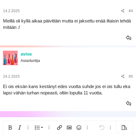
14.2.2025
#4
Meillä oli kyllä aikaa päivittäin mutta ei jaksettu enää iltaisin tehdä
mitään :/
aviva
Asiantuntija
24.2.2025
#5
Ei ois eksän kans kestänyt edes vuotta suhde jos ei ois tullu eka
lapsi vähän turhan nopeasti, oltiin lopulta 11 vuotta.
Järjestetty lista
Lihavoitu
Kursivoitu
Lisää vaihtoehtoja...
Lista
Lisää vaihtoehtoja...
Lisää linkki
Lisää kuva
Hymiöt
Lisää vaihtoehtoja...
Kumoa
Lisää vaihtoeh
Esikats