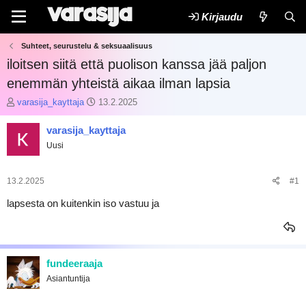
Kirjaudu
Suhteet, seurustelu & seksuaalisuus
iloitsen siitä että puolison kanssa jää paljon
enemmän yhteistä aikaa ilman lapsia
K
A
varasija_kayttaja
13.2.2025
e
l
s
o
varasija_kayttaja
k
i
Uusi
u
t
s
u
t
s
13.2.2025
#1
e
p
l
ä
lapsesta on kuitenkin iso vastuu ja
u
i
n
v
a
ä
l
m
o
ä
fundeeraaja
i
ä
Asiantuntija
t
r
t
ä