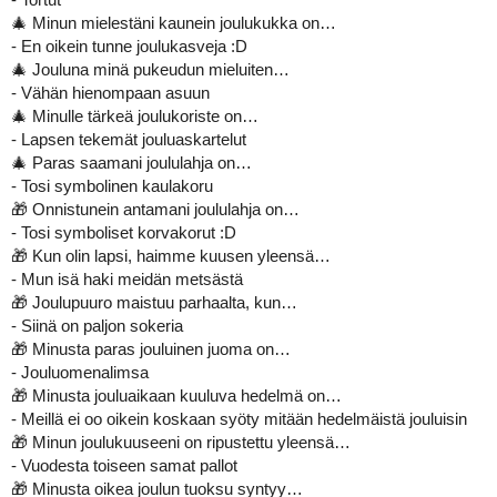
🎄 Minun mielestäni kaunein joulukukka on…
- En oikein tunne joulukasveja :D
🎄 Jouluna minä pukeudun mieluiten…
- Vähän hienompaan asuun
🎄 Minulle tärkeä joulukoriste on…
- Lapsen tekemät jouluaskartelut
🎄 Paras saamani joululahja on…
- Tosi symbolinen kaulakoru
🎁 Onnistunein antamani joululahja on…
- Tosi symboliset korvakorut :D
🎁 Kun olin lapsi, haimme kuusen yleensä…
- Mun isä haki meidän metsästä
🎁 Joulupuuro maistuu parhaalta, kun…
- Siinä on paljon sokeria
🎁 Minusta paras jouluinen juoma on…
- Jouluomenalimsa
🎁 Minusta jouluaikaan kuuluva hedelmä on…
- Meillä ei oo oikein koskaan syöty mitään hedelmäistä jouluisin
🎁 Minun joulukuuseeni on ripustettu yleensä…
- Vuodesta toiseen samat pallot
🎁 Minusta oikea joulun tuoksu syntyy…