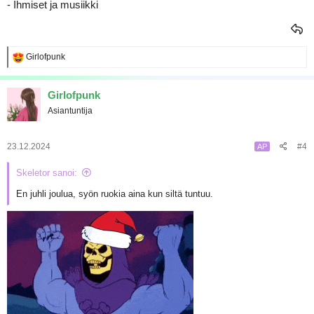
- Ihmiset ja musiikki
R
Girlofpunk
e
a
k
Girlofpunk
t
Asiantuntija
i
o
t
:
23.12.2024
#4
AP
Skeletor sanoi:
En juhli joulua, syön ruokia aina kun siltä tuntuu.