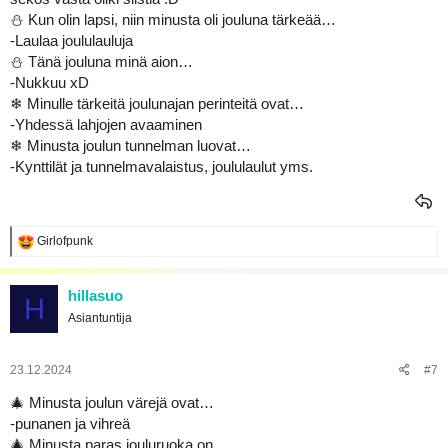
⛄ Kun olin lapsi, niin minusta oli jouluna tärkeää…
-Laulaa joululauluja
⛄ Tänä jouluna minä aion…
-Nukkuu xD
❄ Minulle tärkeitä joulunajan perinteitä ovat…
-Yhdessä lahjojen avaaminen
❄ Minusta joulun tunnelman luovat…
-Kynttilät ja tunnelmavalaistus, joululaulut yms.
R
Girlofpunk
e
a
k
hillasuo
H
t
Asiantuntija
i
o
t
:
23.12.2024
#7
🎄 Minusta joulun värejä ovat…
-punanen ja vihreä
🎄 Minusta paras jouluruoka on…