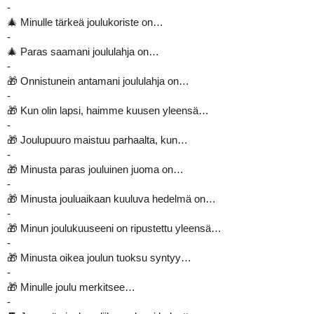
-
a
🎄 Minulle tärkeä joulukoriste on…
-
🎄 Paras saamani joululahja on…
-
🎁 Onnistunein antamani joululahja on…
-
🎁 Kun olin lapsi, haimme kuusen yleensä…
-
🎁 Joulupuuro maistuu parhaalta, kun…
-
🎁 Minusta paras jouluinen juoma on…
-
🎁 Minusta jouluaikaan kuuluva hedelmä on…
-
🎁 Minun joulukuuseeni on ripustettu yleensä…
-
🎁 Minusta oikea joulun tuoksu syntyy…
-
🎁 Minulle joulu merkitsee…
-