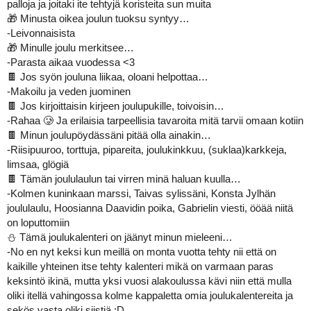
palloja ja joitaki ite tehtyjä koristeita sun muita
🎁 Minusta oikea joulun tuoksu syntyy…
-Leivonnaisista
🎁 Minulle joulu merkitsee…
-Parasta aikaa vuodessa <3
🍫 Jos syön jouluna liikaa, oloani helpottaa…
-Makoilu ja veden juominen
🍫 Jos kirjoittaisin kirjeen joulupukille, toivoisin…
-Rahaa 🥲 Ja erilaisia tarpeellisia tavaroita mitä tarvii omaan kotiin
🍫 Minun joulupöydässäni pitää olla ainakin…
-Riisipuuroo, torttuja, pipareita, joulukinkkuu, (suklaa)karkkeja,
limsaa, glögiä
🍫 Tämän joululaulun tai virren minä haluan kuulla…
-Kolmen kuninkaan marssi, Taivas sylissäni, Konsta Jylhän
joululaulu, Hoosianna Daavidin poika, Gabrielin viesti, ööää niitä
on loputtomiin
⛄ Tämä joulukalenteri on jäänyt minun mieleeni…
-No en nyt keksi kun meillä on monta vuotta tehty nii että on
kaikille yhteinen itse tehty kalenteri mikä on varmaan paras
keksintö ikinä, mutta yksi vuosi alakoulussa kävi niin että mulla
oliki itellä vahingossa kolme kappaletta omia joulukalentereita ja
sekös vasta oliki siistiä :D