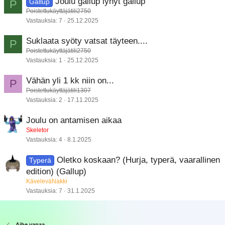
Joulu gallup lyhyt gallup
P
Gallup
Verdana
Poistettukäyttäjätili2750
Vastauksia
7
25.12.2025
Suklaata syöty vatsat täyteen....
P
Poistettukäyttäjätili2750
Vastauksia
1
25.12.2025
Vähän yli 1 kk niin on...
P
Poistettukäyttäjätili1307
Vastauksia
2
17.11.2025
Joulu on antamisen aikaa
Skeletor
Vastauksia
4
8.1.2025
Oletko koskaan? (Hurja, typerä, vaarallinen
Typerä
edition) (Gallup)
KäveleväNakki
Vastauksia
7
31.1.2025
Aihe vapaa