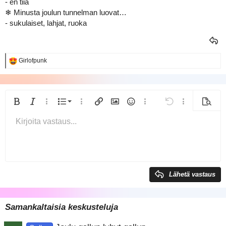
- en tiiä
❄ Minusta joulun tunnelman luovat…
- sukulaiset, lahjat, ruoka
R
Girlofpunk
e
a
k
t
i
Järjestetty lista
Lihavoitu
Kursivoitu
Lisää vaihtoehtoja...
Lista
Lisää vaihtoehtoja...
Lisää linkki
Lisää kuva
Hymiöt
Lisää vaihtoehtoja...
Kumoa
Lisää vaihtoeh
Esikats
o
t
Järjestämätön lista
Kirjoita vastaus...
Tasaa vasemmalle
9
Normal
Arial
Tallenna luonnos
Fontin koko
Ojennus
Lisää GIF
Uudelleen
Lainaus
Vaihda BB-koodiin tai pois
Tekstin väri
Kappalemuoto
Lisää video/media
Poista muotoilu
Kirjasintyyli
Lisää taulukko
Luonnokset
Yliviivattu
Lisää vaakasuora viiva
Alleviivattu
Spoileri
Sisäinen koodi
Koodi
Sisäinen spoileri
:
Sisennys
10
Poista luonnos
Keskitä
Book Antiqua
Heading 1
Ulonna
12
Courier New
Tasaa oikealle
Heading 2
Georgia
15
Justify text
Lähetä vastaus
Heading 3
18
Tahoma
22
Times New Roman
Samankaltaisia keskusteluja
26
Trebuchet MS