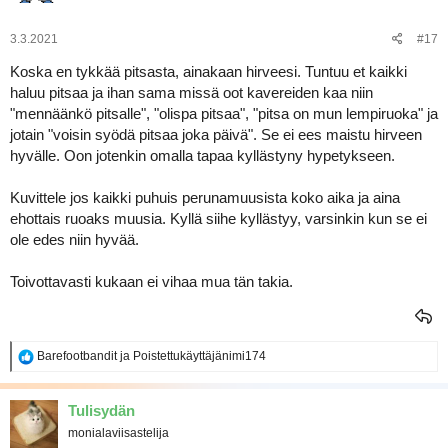
3.3.2021
#17
Koska en tykkää pitsasta, ainakaan hirveesi. Tuntuu et kaikki
haluu pitsaa ja ihan sama missä oot kavereiden kaa niin
"mennäänkö pitsalle", "olispa pitsaa", "pitsa on mun lempiruoka" ja
jotain "voisin syödä pitsaa joka päivä". Se ei ees maistu hirveen
hyvälle. Oon jotenkin omalla tapaa kyllästyny hypetykseen.
Kuvittele jos kaikki puhuis perunamuusista koko aika ja aina
ehottais ruoaks muusia. Kyllä siihe kyllästyy, varsinkin kun se ei
ole edes niin hyvää.
Toivottavasti kukaan ei vihaa mua tän takia.
R
Barefootbandit
ja
Poistettukäyttäjänimi174
e
a
k
Tulisydän
t
monialaviisastelija
i