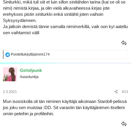
Siniturkki, mikä tuli siit et luin sillon sinitähden tarina (kai se oli se
nimi) nimistä kirjaa, ja olin vielä alkuvaiheessa kirjas jote
erehykses pistin siniturkki enkä sinitähti joten vaihoin
Syksysydämeen.
Ja jatkoin demistä tänne samalla nimimerkillä, vaik oon kyl aatellu
sen vaihtamist välil
R
Poistettukäyttäjänimi174
e
a
k
Girlofpunk
t
Asiantuntija
i
o
t
:
2.3.2021
#13
Mun isosiskolla oli tän niminen käyttäjä aikoinaan Stardoll-pelissä
jos joku sen muistaa :DD. Sit varastin tän käyttäjänimen itselleni
omiin peleihin ja profiileihin.