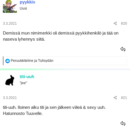
pyykkis
t
Uusi
i
o
t
:
3.3.2021
#20
Demissä mun nimimerkki oli demissä pyykkihenkilö ja tää on
naseva lyhennys siitä.
R
Peruukkiteline
ja
Tulisydän
e
a
k
titi-uuh
t
"jee"
i
o
t
:
3.3.2021
#21
titi-uuh. Iloinen alku titi ja sen jälkeen viileä & sexy uuh.
Hatunnosto Tuuvelle.