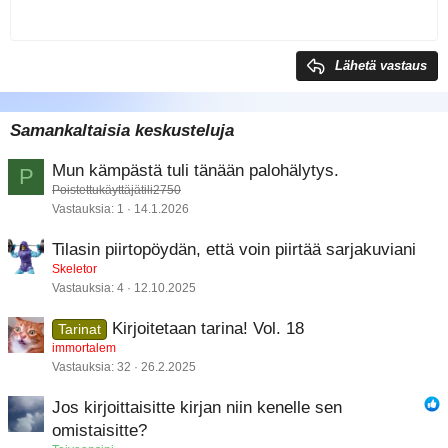
Heading 1
Ulonna
12
Courier New
Tasaa oikealle
Heading 2
Georgia
15
Justify text
Lähetä vastaus
Heading 3
18
Tahoma
22
Times New Roman
Samankaltaisia keskusteluja
26
Trebuchet MS
Mun kämpästä tuli tänään palohälytys.
P
Verdana
Poistettukäyttäjätili2750
Vastauksia
1
14.1.2026
Tilasin piirtopöydän, että voin piirtää sarjakuviani
Skeletor
Vastauksia
4
12.10.2025
Kirjoitetaan tarina! Vol. 18
Tarinat
immortalem
Vastauksia
32
26.2.2025
Jos kirjoittaisitte kirjan niin kenelle sen
omistaisitte?