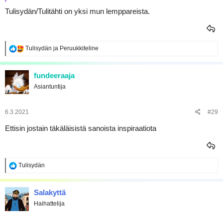
Tulisydän/Tulitähti on yksi mun lemppareista.
R
Tulisydän
ja
Peruukkiteline
e
a
k
fundeeraaja
t
Asiantuntija
i
o
t
:
6.3.2021
#29
Ettisin jostain täkäläisistä sanoista inspiraatiota
R
Tulisydän
e
a
k
Salakyttä
t
Haihattelija
i
o
t