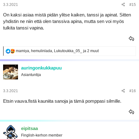
:
3.3.2021
#15
On kaksi asiaa mistä pidän ylitse kaiken, tanssi ja apinat. Sitten
yhdistin ne niin että olen tanssiva apina, mutta sen voi myös
tulkita tanssi vapina.
R
mamiya
,
hemulinlada
,
Lukutoukka_05_
ja 2 muut
e
a
k
auringonkukkapuu
t
Asiantuntija
i
o
t
:
3.3.2021
#16
Etsin vauva.fistä kauniita sanoja ja tämä pomppasi silmille.
eipitsaa
Finglish-kerhon member