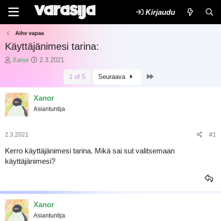
Kirjaudu
Aihe vapaa
Käyttäjänimesi tarina:
K
A
Xanor
2.3.2021
e
l
Last
1 of 5
Seuraava
s
o
k
i
u
t
Xanor
s
u
Asiantuntija
t
s
e
p
l
ä
2.3.2021
#1
u
i
n
v
Kerro käyttäjänimesi tarina. Mikä sai sut valitsemaan
a
ä
käyttäjänimesi?
l
m
o
ä
i
ä
t
r
t
ä
Xanor
a
Asiantuntija
j