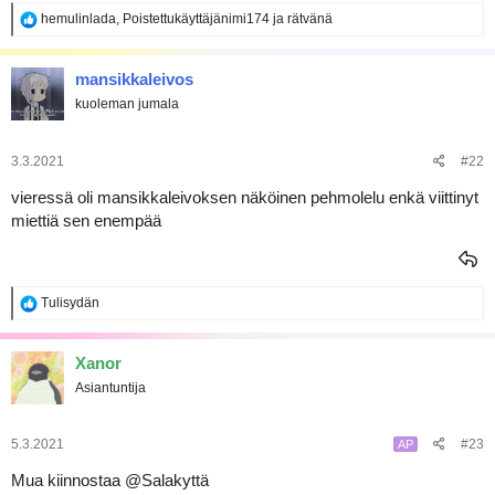
R
hemulinlada
,
Poistettukäyttäjänimi174
ja
rätvänä
e
a
k
mansikkaleivos
t
kuoleman jumala
i
o
t
:
3.3.2021
#22
vieressä oli mansikkaleivoksen näköinen pehmolelu enkä viittinyt
miettiä sen enempää
R
Tulisydän
e
a
k
Xanor
t
Asiantuntija
i
o
t
:
5.3.2021
#23
AP
Mua kiinnostaa
@Salakyttä