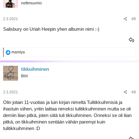
nettimuumio
i
o
t
:
2.3.2021
#8
Salisbury on Uriah Heepin yhen albumin nimi :-)
R
mamiya
e
a
k
tikkuihminen
t
Blöt
i
o
t
:
2.3.2021
#9
Olin jotain 11-vuotias ja luin kirjan nimeltä Tulitikkuihmisiä ja
ihastuin siihen, yritin laittaa nimeksi tulitikkuihminen mutta se oli
demiin liian pitkä, joten siitä tuli tikkuihminen. Onneksi se oli liian
pitkä, on tikkuihminen sentään vähän parempi kuin
tulitikkuihminen :D