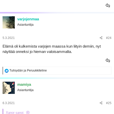
varjojenmaa
Asiantuntija
5.3.2021
#24
Elämä oli kulkemista varjojen maassa kun liityin demiin, nyt
näyttää onneksi jo hieman valoisammalta.
R
Tulisydän
ja
Peruukkiteline
e
a
k
mamiya
t
Asiantuntija
i
o
t
:
6.3.2021
#25
Xanor sanoi: