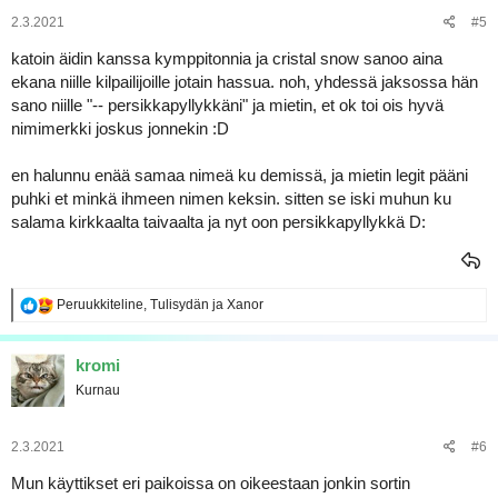
t
:
2.3.2021
#5
katoin äidin kanssa kymppitonnia ja cristal snow sanoo aina
ekana niille kilpailijoille jotain hassua. noh, yhdessä jaksossa hän
sano niille "-- persikkapyllykkäni" ja mietin, et ok toi ois hyvä
nimimerkki joskus jonnekin :D
en halunnu enää samaa nimeä ku demissä, ja mietin legit pääni
puhki et minkä ihmeen nimen keksin. sitten se iski muhun ku
salama kirkkaalta taivaalta ja nyt oon persikkapyllykkä D:
R
Peruukkiteline
,
Tulisydän
ja
Xanor
e
a
k
kromi
t
Kurnau
i
o
t
:
2.3.2021
#6
Mun käyttikset eri paikoissa on oikeestaan jonkin sortin