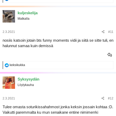
e
a
k
kuljeskelija
t
Matkalla
i
o
t
:
2.3.2021
#11
nosiis katsoin jotain bts funny moments vidii ja siitä se sitte tuli, en
halunnut samaa kuin demissä
R
keksikukka
e
a
k
Syksysydän
t
Löylykauha
i
o
t
:
2.3.2021
#12
Tulee omasta soturikissahahmost jonka keksin jossain kohtaa :D.
Vaikutti paremmalta ku mun senaikane entine nimimerrki