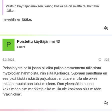
Valitsin käyttäjänimekseni xanor, koska se on mieltä rauhoittava
lääke.
helvetillinen lääke.
Poistettu käyttäjänimi 43
P
Guest
6.3.2021
#26
Pelasin yhtä peliä jossa oli aika paljon ammennettu tällaisista
mytologian hahmoista, niin siitä Kerberos. Suoraan sanottuna en
ees pidä tästä nickistä paljoakaan, mutta ei mulla ole oikein
mitään muutakaan tullut mieleen. Oon yleensäkin huono
keksimään nimimerkkejä eikä mulla ole koskaan ollut mitään
"vakinickiä".