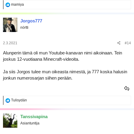
R
mamiya
e
a
k
Jorgos777
t
nörtti
i
o
t
:
2.3.2021
#14
Alunperin tämä oli mun Youtube-kanavan nimi aikoinaan. Tein
joskus 12-vuotiaana Minecraft-videoita.
Ja siis Jorgos tulee mun oikeasta nimestä, ja 777 koska halusin
jonkun numerosarjan siihen perään.
R
Tulisydän
e
a
k
Tanssivapina
t
Asiantuntija
i
o
t