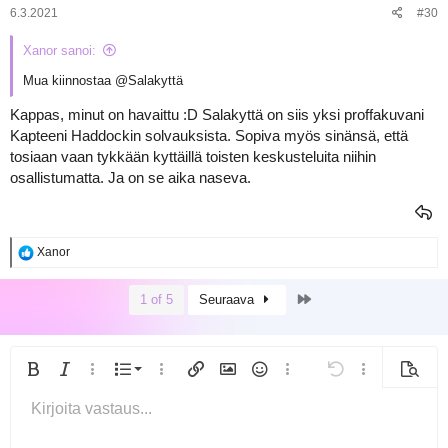
:
6.3.2021
#30
Xanor sanoi:
Mua kiinnostaa
@Salakyttä
Kappas, minut on havaittu :D Salakyttä on siis yksi proffakuvani
Kapteeni Haddockin solvauksista. Sopiva myös sinänsä, että
tosiaan vaan tykkään kyttäillä toisten keskusteluita niihin
osallistumatta. Ja on se aika naseva.
R
Xanor
e
a
Last
k
1 of 5
Seuraava
t
i
o
t
Järjestetty lista
Lihavoitu
Kursivoitu
Lisää vaihtoehtoja...
Lista
Lisää vaihtoehtoja...
Lisää linkki
Lisää kuva
Hymiöt
Lisää vaihtoehtoja...
Kumoa
Lisää vaihtoeh
Esikats
:
Järjestämätön lista
Kirjoita vastaus...
Tasaa vasemmalle
9
Normal
Arial
Tallenna luonnos
Fontin koko
Ojennus
Lisää GIF
Uudelleen
Lainaus
Vaihda BB-koodiin tai pois
Tekstin väri
Kappalemuoto
Lisää video/media
Poista muotoilu
Kirjasintyyli
Lisää taulukko
Luonnokset
Yliviivattu
Lisää vaakasuora viiva
Alleviivattu
Spoileri
Sisäinen koodi
Koodi
Sisäinen spoileri
Sisennys
10
Poista luonnos
Keskitä
Book Antiqua