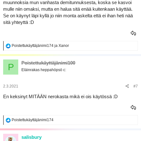
muunnoksia mun vanhasta demitunnuksesta, koska se kasvoi
mulle niin omaksi, mutta en halua sitä enää kuitenkaan käyttää.
Se on käynyt läpi kyllä jo niin monta askelta että ei ihan heti nää
sitä yhteyttä :D
R
Poistettukäyttäjänimi174
ja
Xanor
e
a
k
Poistettukäyttäjänimi100
P
t
Eläinrakas heppahöpsö c:
i
o
t
:
2.3.2021
#7
En keksinyt MITÄÄN nerokasta mikä ei ois käytössä :D
R
Poistettukäyttäjänimi174
e
a
k
salisbury
t