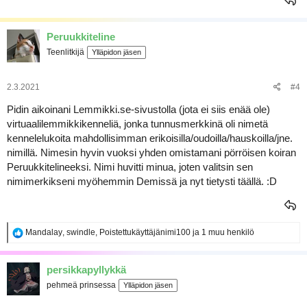
Peruukkiteline
Teenlitkijä
Ylläpidon jäsen
2.3.2021
#4
Pidin aikoinani Lemmikki.se-sivustolla (jota ei siis enää ole)
virtuaalilemmikkikenneliä, jonka tunnusmerkkinä oli nimetä
kennelelukoita mahdollisimman erikoisilla/oudoilla/hauskoilla/jne.
nimillä. Nimesin hyvin vuoksi yhden omistamani pörröisen koiran
Peruukkitelineeksi. Nimi huvitti minua, joten valitsin sen
nimimerkikseni myöhemmin Demissä ja nyt tietysti täällä. :D
R
Mandalay
,
swindle
,
Poistettukäyttäjänimi100
ja 1 muu henkilö
e
a
k
persikkapyllykkä
t
pehmeä prinsessa
Ylläpidon jäsen
i
o