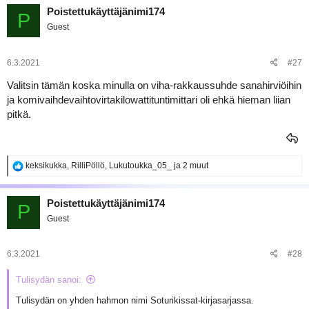
Poistettukäyttäjänimi174
P
Guest
6.3.2021
#27
Valitsin tämän koska minulla on viha-rakkaussuhde sanahirviöihin
ja komivaihdevaihtovirtakilowattituntimittari oli ehkä hieman liian
pitkä.
R
keksikukka
,
RilliPöllö
,
Lukutoukka_05_
ja 2 muut
e
a
k
Poistettukäyttäjänimi174
P
t
Guest
i
o
t
:
6.3.2021
#28
Tulisydän sanoi:
Tulisydän on yhden hahmon nimi Soturikissat-kirjasarjassa.