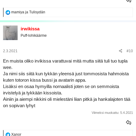
R
mamiya
ja
Tulisydän
e
a
k
irwikissa
t
Puff-lohikäärme
i
o
t
:
2.3.2021
#10
En muista oliko irvikissa varattuvai mitä mutta siitä tuli tuo tupla
wee.
Ja nimi siis siitä kun tykkän yleensä just tommosista hahmoista
kuten totoron kissa bussi ja avatarin appa.
Lisäksi en osaa hymyilla nornaalisti joten se on semmoista
irvistelyä ja tykkään kissoista.
Ainiin ja aiempi nikkini oli mielestäni liian pitkä ja hankalajoten tää
on sopivan lyhyt
Viimeksi muokattu:
5.4.2021
R
Xanor