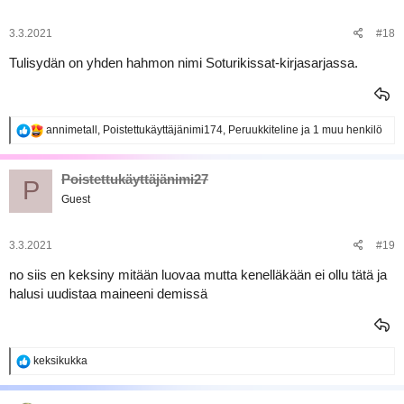
o
t
:
3.3.2021
#18
Tulisydän on yhden hahmon nimi Soturikissat-kirjasarjassa.
R
annimetall
,
Poistettukäyttäjänimi174
,
Peruukkiteline
ja 1 muu henkilö
e
a
k
Poistettukäyttäjänimi27
P
t
Guest
i
o
t
:
3.3.2021
#19
no siis en keksiny mitään luovaa mutta kenelläkään ei ollu tätä ja
halusi uudistaa maineeni demissä
R
keksikukka
e
a
k