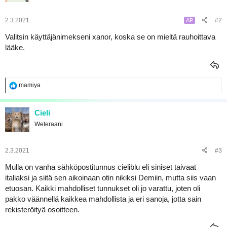
a
2.3.2021
#2
AP
Valitsin käyttäjänimekseni xanor, koska se on mieltä rauhoittava
lääke.
R
mamiya
e
a
k
Cieli
t
Weteraani
i
o
t
:
2.3.2021
#3
Mulla on vanha sähköpostitunnus cieliblu eli siniset taivaat
italiaksi ja siitä sen aikoinaan otin nikiksi Demiin, mutta siis vaan
etuosan. Kaikki mahdolliset tunnukset oli jo varattu, joten oli
pakko väännellä kaikkea mahdollista ja eri sanoja, jotta sain
rekisteröityä osoitteen.