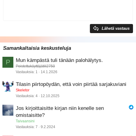
Sisennys
10
Poista luonnos
Keskitä
Book Antiqua
Heading 1
Ulonna
12
Courier New
Tasaa oikealle
Heading 2
Georgia
15
Justify text
Lähetä vastaus
Heading 3
18
Tahoma
22
Times New Roman
Samankaltaisia keskusteluja
26
Trebuchet MS
Mun kämpästä tuli tänään palohälytys.
P
Verdana
Poistettukäyttäjätili2750
Vastauksia
1
14.1.2026
Tilasin piirtopöydän, että voin piirtää sarjakuviani
Skeletor
Vastauksia
4
12.10.2025
Jos kirjoittaisitte kirjan niin kenelle sen
omistaisitte?
Taivaansini
Vastauksia
7
9.2.2024