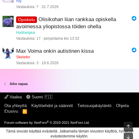
nig
Vastauksia
7
31.7.2026
Olisikohan liian rankkaa opiskella
Opiskelu
avoimessa yliopistossa töiden ohella
Hydrangea
Vastauksia
17
perjantaina klo 13:32
Max Voima onkin autistinen kissa
Skeletor
Vastauksia
3
18.6.2026
Aihe vapaa
Vaalea
Suomi 🇫🇮
Ota yhteyttä
Käyttöehdot ja säännöt
Tietosuojakäytäntö
Ohjeita
Etusivu
R
S
S
®
Forum software by XenForo
© 2010-2021 XenForo Ltd.
Ylös
Tämä sivusto käyttää evästeitä. Jatkamalla tämän sivuston käyttöä, hyväksyt
evästeidemme käytön.
Pohj