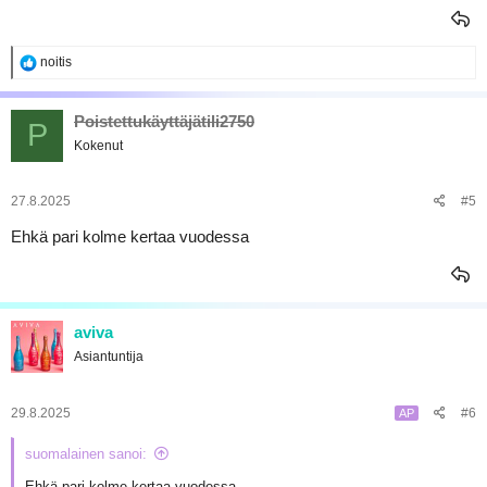
R
noitis
e
a
k
Poistettukäyttäjätili2750
P
t
Kokenut
i
o
t
:
27.8.2025
#5
Ehkä pari kolme kertaa vuodessa
aviva
Asiantuntija
29.8.2025
#6
AP
suomalainen sanoi:
Ehkä pari kolme kertaa vuodessa