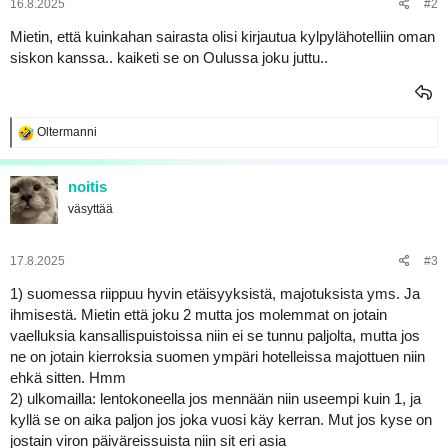
16.8.2025
#2
a
Mietin, että kuinkahan sairasta olisi kirjautua kylpylähotelliin oman
siskon kanssa.. kaiketi se on Oulussa joku juttu..
R
Oltermanni
e
a
k
noitis
t
väsyttää
i
o
t
:
17.8.2025
#3
1) suomessa riippuu hyvin etäisyyksistä, majotuksista yms. Ja
ihmisestä. Mietin että joku 2 mutta jos molemmat on jotain
vaelluksia kansallispuistoissa niin ei se tunnu paljolta, mutta jos
ne on jotain kierroksia suomen ympäri hotelleissa majottuen niin
ehkä sitten. Hmm
2) ulkomailla: lentokoneella jos mennään niin useempi kuin 1, ja
kyllä se on aika paljon jos joka vuosi käy kerran. Mut jos kyse on
jostain viron päiväreissuista niin sit eri asia