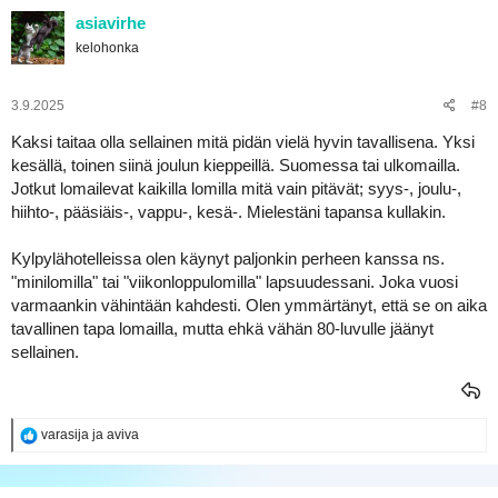
k
asiavirhe
t
kelohonka
i
o
t
:
3.9.2025
#8
Kaksi taitaa olla sellainen mitä pidän vielä hyvin tavallisena. Yksi
kesällä, toinen siinä joulun kieppeillä. Suomessa tai ulkomailla.
Jotkut lomailevat kaikilla lomilla mitä vain pitävät; syys-, joulu-,
hiihto-, pääsiäis-, vappu-, kesä-. Mielestäni tapansa kullakin.
Kylpylähotelleissa olen käynyt paljonkin perheen kanssa ns.
"minilomilla" tai "viikonloppulomilla" lapsuudessani. Joka vuosi
varmaankin vähintään kahdesti. Olen ymmärtänyt, että se on aika
tavallinen tapa lomailla, mutta ehkä vähän 80-luvulle jäänyt
sellainen.
R
varasija
ja
aviva
e
a
k