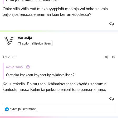
Onko sillä väliä että minkä tyyppisiä matkoja vai onko se vain
paljon jos reissaa enemmän kuin kerran vuodessa?
varasija
Ylläpito
Ylläpidon jäsen
1.9.2025
#7
aviva sanoi:
Oletteko koskaan käyneet kylpylähotellissa?
Kouluretkellä. En muuten. Ikäihmiset taitaa käydä useammin
kuntoutumassa Kelan tai jonkun senioriliiton sponsoroimana.
R
aviva
ja
Oltermanni
e
a