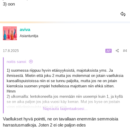
3) oon
aviva
Asiantuntija
17.8.2025
#4
AP
noitis sanoi:
1) suomessa riippuu hyvin etäisyyksistä, majotuksista yms. Ja
ihmisestä. Mietin että joku 2 mutta jos molemmat on jotain vaelluksia
kansallispuistoissa niin ei se tunnu paljolta, mutta jos ne on jotain
kierroksia suomen ympäri hotelleissa majottuen niin ehkä sitten.
Hmm
2) ulkomailla: lentokoneella jos mennään niin useempi kuin 1, ja kyllä
se on aika paljon jos joka vuosi käy kerran. Mut jos kyse on jostain
viron päiväreissuista niin sit eri asia
Napsauta laajentaaksesi...
3) oon
Vaellukset hyvä pointti, ne on tavallaan enemmän semmoisia
harrastusmatkoja. Joten 2 ei ole paljon edes