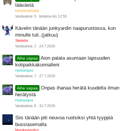
läävästä
KäveleväNakki
Vastauksia
5
tiistaina klo 12:55
Kävelin tänään junkyardin naapurustossa, kun
minulle tuli..(jatkuu)
Skeletor
Vastauksia
2
24.7.2026
Aion palata asumaan lapsuuden
Aihe vapaa
kotipaikkakunnalleni
Hydrangea
Vastauksia
7
27.7.2026
Onpas ihanaa herätä kuudelta ilman
Aihe vapaa
herätystä
Hydrangea
Vastauksia
6
31.7.2026
Siis tänään piti neuvoa ruotsiksi yhtä tyyppiä
bussiasemalla
Myrskyvaroitus