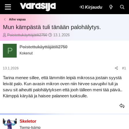
Kirjaudu
Aihe vapaa
Mun kämpästä tuli tänään palohälytys.
K
A
Poistettukäyttäjätili2750
13.1.2026
e
l
s
o
Poistettukäyttäjätili2750
P
k
i
Kokenut
u
t
s
u
t
s
13.1.2026
#1
e
p
l
ä
Tarina menee sillee, että lämmitin leipiä mikrossa jostain syystä
u
i
leivät palo. Kun avasin mikron oven niin hirvee savupilvi tuli ja
n
v
savu sit aiheutti palohälytyksen että jooh tälleen meni tää päivä..
a
ä
Kämppä käryää ja haisee palaneen tuoksulle.
l
m
o
ä
i
ä
t
r
t
ä
Skeletor
a
Tsemp-tsämp
j