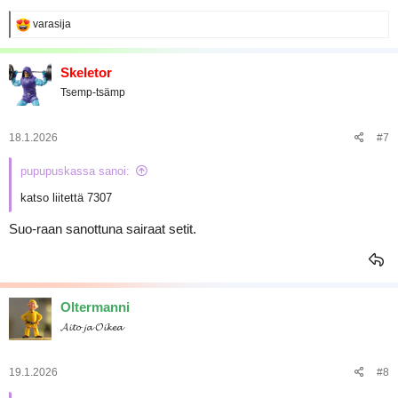
R
varasija
e
a
k
Skeletor
t
Tsemp-tsämp
i
o
t
:
18.1.2026
#7
pupupuskassa sanoi:
katso liitettä 7307
Suo-raan sanottuna sairaat setit.
Oltermanni
𝓐𝓲𝓽𝓸 𝓳𝓪 𝓞𝓲𝓴𝓮𝓪
19.1.2026
#8