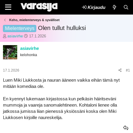
Kirjaudu
Keho, mielenterveys & syvälliset
Olen tullut hulluksi
Mielenterveys
K
A
asiavirhe
17.1.2026
e
l
s
o
asiavirhe
k
i
kelohonka
u
t
s
u
t
s
17.1.2026
#1
e
p
l
ä
Luen Miki Liukkosta ja nauran ääneen vaikka eihän tämä nyt
u
i
mitään komediaa ole.
n
v
a
ä
En kyennyt lukemaan kirjastossa kun pelkäsin häiritseväni
l
m
mummoja ja vaareja sanomalehtineen. Kohtaloni lienee olla
o
ä
i
ä
jatkossa jumissa liian pienessä yksiössäni koska olen Miki
t
r
Liukkosen kirjoille naureskelija.
t
ä
a
j