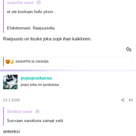
asiavirhe sanoi:
et ole koskaan hullu yksin...
Ehdottomasti. Raejuustolla.
Raejuusto on lisuke joka sopii ihan kaikkeen.
R
asiavirhe
ja
varasija
e
a
k
pupupuskassa
t
pupu joka on puskassa
i
o
t
:
23.1.2026
#9
Skeletor sanoi:
Suo-raan sanottuna sairaat setit.
anteeksi