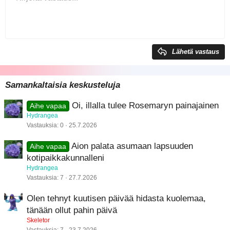
:
Sisennys
10
Poista luonnos
Keskitä
Book Antiqua
Heading 1
Ulonna
12
Courier New
Tasaa oikealle
Heading 2
Georgia
15
Justify text
Lähetä vastaus
Heading 3
18
Tahoma
22
Times New Roman
Samankaltaisia keskusteluja
26
Trebuchet MS
Oi, illalla tulee Rosemaryn painajainen
Aihe vapaa
Verdana
Hydrangea
Vastauksia
0
25.7.2026
Aion palata asumaan lapsuuden
Aihe vapaa
kotipaikkakunnalleni
Hydrangea
Vastauksia
7
27.7.2026
Olen tehnyt kuutisen päivää hidasta kuolemaa,
tänään ollut pahin päivä
Skeletor
Vastauksia
7
23.7.2026