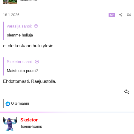
18.1.2026
#4
AP
varasija sanoi:
olemme hulluja
et ole koskaan hullu yksin...
Skeletor sanoi:
Maistuuko puuro?
Ehdottomasti. Raejuustolla.
R
Oltermanni
e
a
k
Skeletor
t
Tsemp-tsämp
i
o