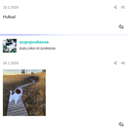
t
:
18.1.2026
#5
Hullua!
pupupuskassa
pupu joka on puskassa
18.1.2026
#6