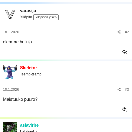
a
varasija
Ylläpito
Ylläpidon jäsen
18.1.2026
#2
olemme hulluja
Skeletor
Tsemp-tsämp
18.1.2026
#3
Maistuuko puuro?
asiavirhe
kelohonka