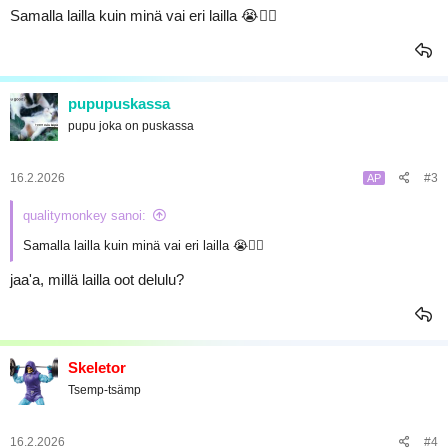
Samalla lailla kuin minä vai eri lailla 😭☝🏻
a
pupupuskassa
pupu joka on puskassa
16.2.2026
#3
AP
qualitymonkey sanoi:
Samalla lailla kuin minä vai eri lailla 😭☝🏻
jaa'a, millä lailla oot delulu?
Skeletor
Tsemp-tsämp
16.2.2026
#4