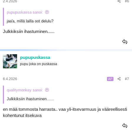
2.4.2026
#6
pupupuskassa sanoi:
jaa'a, millä lailla oot delulu?
Julkkiksiin ihastuminen......
pupupuskassa
pupu joka on puskassa
6.4.2026
#7
AP
qualitymonkey sanoi:
Julkkiksiin ihastuminen......
en mää tommosta harrasta.. vaa yli-itsevarmuus ja vääreellisesti
kohentunut itsekuva