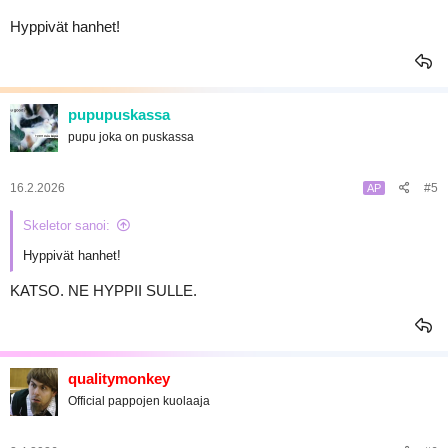
Hyppivät hanhet!
pupupuskassa
pupu joka on puskassa
16.2.2026
#5
AP
Skeletor sanoi:
Hyppivät hanhet!
KATSO. NE HYPPII SULLE.
qualitymonkey
Official pappojen kuolaaja