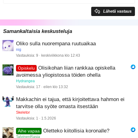
Heading 2
Georgia
15
Justify text
Lähetä vastaus
Heading 3
18
Tahoma
22
Times New Roman
Samankaltaisia keskusteluja
26
Trebuchet MS
Oliko sulla nuorempana ruutuaikaa
Verdana
nig
Vastauksia
9
keskiviikkona klo 12:43
Olisikohan liian rankkaa opiskella
Opiskelu
avoimessa yliopistossa töiden ohella
Hydrangea
Vastauksia
17
eilen klo 13:32
Makkachin ei tajua, että kirjoitettava hahmon ei
tarvitse olla syöte omasta itsestään
Skeletor
Vastauksia
1
1.5.2026
Oletteko kiitollisia koronalle?
Aihe vapaa
TalvinenRasia