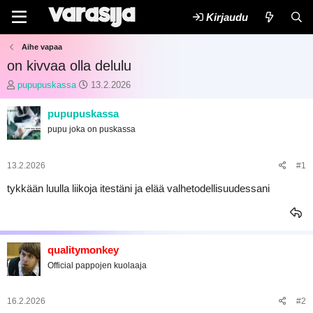
Kirjaudu
Aihe vapaa
on kivvaa olla delulu
K
A
pupupuskassa
13.2.2026
e
l
s
o
pupupuskassa
k
i
pupu joka on puskassa
u
t
s
u
t
s
13.2.2026
#1
e
p
l
ä
tykkään luulla liikoja itestäni ja elää valhetodellisuudessani
u
i
n
v
a
ä
l
m
o
ä
qualitymonkey
i
ä
Official pappojen kuolaaja
t
r
t
ä
a
16.2.2026
#2
j