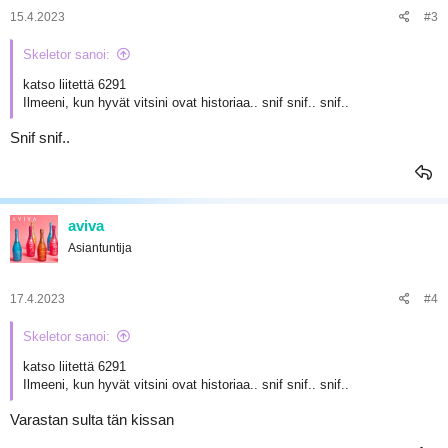
:
15.4.2023
#3
Skeletor sanoi:
katso liitettä 6291
Ilmeeni, kun hyvät vitsini ovat historiaa.. snif snif.. snif..
Snif snif..
aviva
Asiantuntija
17.4.2023
#4
Skeletor sanoi:
katso liitettä 6291
Ilmeeni, kun hyvät vitsini ovat historiaa.. snif snif.. snif..
Varastan sulta tän kissan