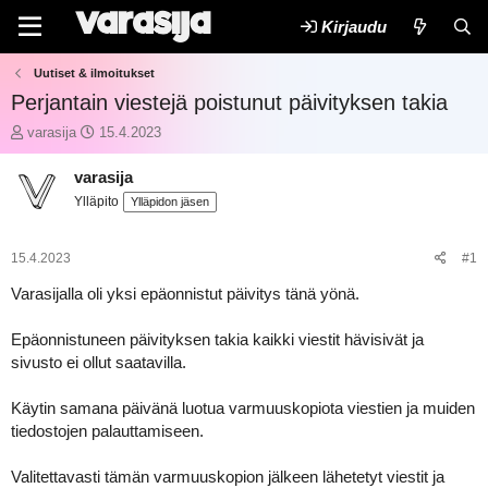
Kirjaudu
Uutiset & ilmoitukset
Perjantain viestejä poistunut päivityksen takia
K
A
varasija
15.4.2023
e
l
s
o
varasija
k
i
Ylläpito
Ylläpidon jäsen
u
t
s
u
t
s
15.4.2023
#1
e
p
l
ä
Varasijalla oli yksi epäonnistut päivitys tänä yönä.
u
i
n
v
Epäonnistuneen päivityksen takia kaikki viestit hävisivät ja
a
ä
sivusto ei ollut saatavilla.
l
m
o
ä
i
ä
Käytin samana päivänä luotua varmuuskopiota viestien ja muiden
t
r
tiedostojen palauttamiseen.
t
ä
a
Valitettavasti tämän varmuuskopion jälkeen lähetetyt viestit ja
j