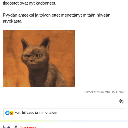
tiedostot ovat nyt kadonneet.
a
Pyydän anteeksi ja toivon ettet menettänyt mitään hirveän
arvokasta.
Viimeksi muokattu:
15.4.2023
R
kori
,
hillasuo
ja
immortalem
e
a
k