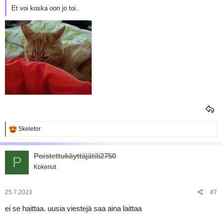
Et voi koska oon jo toi..
R
Skeletor
e
a
k
Poistettukäyttäjätili2750
P
t
Kokenut
i
o
t
:
25.7.2023
#7
ei se haittaa. uusia viestejä saa aina laittaa