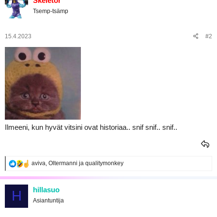
Skeletor
t
Tsemp-tsämp
i
o
t
:
15.4.2023
#2
Ilmeeni, kun hyvät vitsini ovat historiaa.. snif snif.. snif..
R
aviva
,
Oltermanni
ja
qualitymonkey
e
a
k
hillasuo
H
t
Asiantuntija
i
o
t