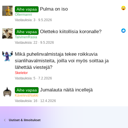
Pulma on iso
Aihe vapaa
Oltermanni
Vastauksia
3
9.5.2026
Oletteko kiitollisia koronalle?
Aihe vapaa
TalvinenRasia
Vastauksia
22
9.5.2026
Mikä puhelinvalmistaja tekee roikkuvia
sianlihavalmisteita, joilla voi myös soittaa ja
lähettää viestejä?
Skeletor
Vastauksia
5
7.2.2026
Jumalauta näitä incellejä
Aihe vapaa
KäveleväNakki
Vastauksia
16
12.4.2026
Uutiset & ilmoitukset