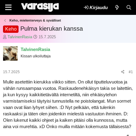
Kirjaudu
Keho, mielenterveys & syvälliset
Pulma kierukan kanssa
Keho
K
A
TalvinenRasia
15.7.2025
e
l
s
o
TalvinenRasia
k
i
Kissan ulkoiluttaja
u
t
s
u
t
s
15.7.2025
#1
e
p
l
ä
Mulle asetettiin kierukka viikko sitten. On ollut tiputteluvuotoa ja
u
i
vähän runsaampaa vuotoa. Raskaudenehkäisyn takia se laitettiin,
n
v
ja kun kysyy kaikkitietävältä internetiltä, niin ehkäisytehon
a
ä
varmistamiseksi täytyisi tunnustella ne poistolangat. Mun sormet
l
m
vaan ovat liian lyhyet siihen. :D Nyt pelkään, että tulenkin
o
ä
i
ä
raskaaksi ja täten olen joidenkin mielestä vastuuton ihminen. D:
t
r
Olen lukenut kaikki ohjeet ja kaiken pitäisi olla kunnossa, mutta
t
ä
aina voi murehtia. xD Onko muilla mitään kokemusta tällaisesta?
a
j