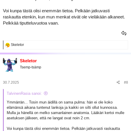
Voi kunpa tästä olisi enemmän tietoa. Pelkään jatkuvasti
raskautta etenkin, kun mun menkat eivät ole vieläkään alkaneet.
Pelkkää tiputteluvuotoa vaan.
R
Skeletor
e
a
k
Skeletor
t
Tsemp-tsämp
i
o
t
:
30.7.2025
#8
TalvinenRasia sanoi:
Ymmärrän... Tosin mun äidillä on sama pulma: hän ei ole koko
elämänsä aikana tuntenut lankoja ja kaikki on silti ollut kunnossa.
Mulla ja hänellä on melko samanlainen anatomia. Lääkäri kertoi mulle
asetuksen jälkeen, että ne langat ovat noin 2 cm.
Voi kunpa tästä olisi enemmän tietoa. Pelkään jatkuvasti raskautta