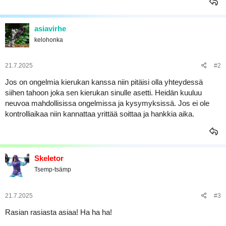
a
asiavirhe
kelohonka
21.7.2025
#2
Jos on ongelmia kierukan kanssa niin pitäisi olla yhteydessä
siihen tahoon joka sen kierukan sinulle asetti. Heidän kuuluu
neuvoa mahdollisissa ongelmissa ja kysymyksissä. Jos ei ole
kontrolliaikaa niin kannattaa yrittää soittaa ja hankkia aika.
Skeletor
Tsemp-tsämp
21.7.2025
#3
Rasian rasiasta asiaa! Ha ha ha!