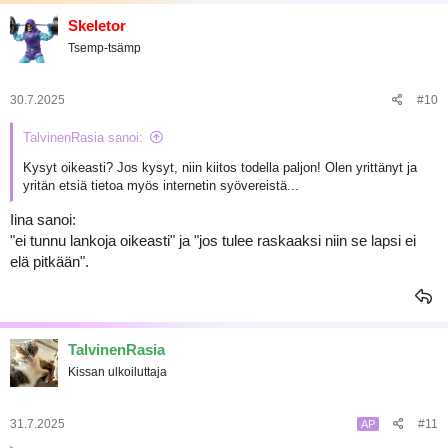
Skeletor
Tsemp-tsämp
30.7.2025
#10
TalvinenRasia sanoi:
Kysyt oikeasti? Jos kysyt, niin kiitos todella paljon! Olen yrittänyt ja
yritän etsiä tietoa myös internetin syövereistä...
Iina sanoi:
"ei tunnu lankoja oikeasti" ja "jos tulee raskaaksi niin se lapsi ei
elä pitkään".
TalvinenRasia
Kissan ulkoiluttaja
31.7.2025
#11
AP