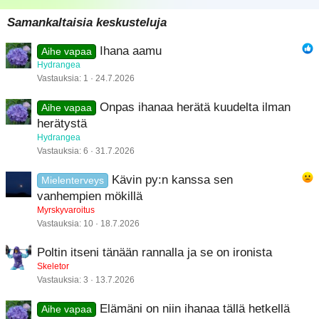
22
Times New Roman
Samankaltaisia keskusteluja
26
Trebuchet MS
Ihana aamu
Aihe vapaa
Verdana
Hydrangea
Vastauksia
1
24.7.2026
Onpas ihanaa herätä kuudelta ilman
Aihe vapaa
herätystä
Hydrangea
Vastauksia
6
31.7.2026
Kävin py:n kanssa sen
Mielenterveys
vanhempien mökillä
Myrskyvaroitus
Vastauksia
10
18.7.2026
Poltin itseni tänään rannalla ja se on ironista
Skeletor
Vastauksia
3
13.7.2026
Elämäni on niin ihanaa tällä hetkellä
Aihe vapaa