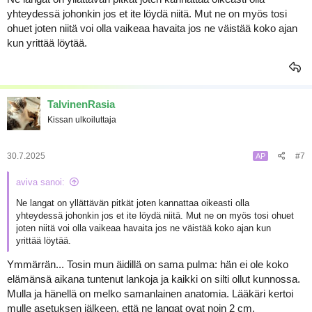
yhteydessä johonkin jos et ite löydä niitä. Mut ne on myös tosi
ohuet joten niitä voi olla vaikeaa havaita jos ne väistää koko ajan
kun yrittää löytää.
TalvinenRasia
Kissan ulkoiluttaja
30.7.2025
#7
AP
aviva sanoi:
Ne langat on yllättävän pitkät joten kannattaa oikeasti olla
yhteydessä johonkin jos et ite löydä niitä. Mut ne on myös tosi ohuet
joten niitä voi olla vaikeaa havaita jos ne väistää koko ajan kun
yrittää löytää.
Ymmärrän... Tosin mun äidillä on sama pulma: hän ei ole koko
elämänsä aikana tuntenut lankoja ja kaikki on silti ollut kunnossa.
Mulla ja hänellä on melko samanlainen anatomia. Lääkäri kertoi
mulle asetuksen jälkeen, että ne langat ovat noin 2 cm.