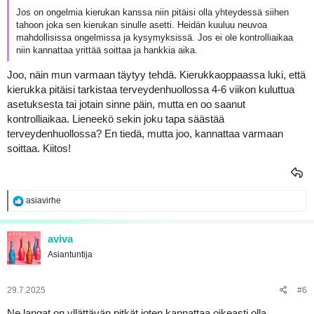
Jos on ongelmia kierukan kanssa niin pitäisi olla yhteydessä siihen
tahoon joka sen kierukan sinulle asetti. Heidän kuuluu neuvoa
mahdollisissa ongelmissa ja kysymyksissä. Jos ei ole kontrolliaikaa
niin kannattaa yrittää soittaa ja hankkia aika.
Joo, näin mun varmaan täytyy tehdä. Kierukkaoppaassa luki, että
kierukka pitäisi tarkistaa terveydenhuollossa 4-6 viikon kuluttua
asetuksesta tai jotain sinne päin, mutta en oo saanut
kontrolliaikaa. Lieneekö sekin joku tapa säästää
terveydenhuollossa? En tiedä, mutta joo, kannattaa varmaan
soittaa. Kiitos!
R
asiavirhe
e
a
k
aviva
t
Asiantuntija
i
o
t
:
29.7.2025
#6
Ne langat on yllättävän pitkät joten kannattaa oikeasti olla