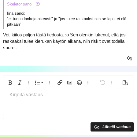
Skeletor sanoi:
Iina sanoi:
"ei tunnu lankoja oikeasti" ja "jos tulee raskaaksi niin se lapsi ei elä
pitkään".
Voi, kiitos paljon tästä tiedosta. :o Sen olenkin lukenut, että jos
raskaaksi tulee kierukan käytön aikana, niin riskit ovat todella
suuret.
Järjestetty lista
Lihavoitu
Kursivoitu
Lisää vaihtoehtoja...
Lista
Lisää vaihtoehtoja...
Lisää linkki
Lisää kuva
Hymiöt
Lisää vaihtoehtoja...
Kumoa
Lisää vaihtoeh
Esikats
Järjestämätön lista
Kirjoita vastaus...
Tasaa vasemmalle
9
Normal
Arial
Tallenna luonnos
Fontin koko
Ojennus
Lisää GIF
Uudelleen
Lainaus
Vaihda BB-koodiin tai pois
Tekstin väri
Kappalemuoto
Lisää video/media
Poista muotoilu
Kirjasintyyli
Lisää taulukko
Luonnokset
Yliviivattu
Lisää vaakasuora viiva
Alleviivattu
Spoileri
Sisäinen koodi
Koodi
Sisäinen spoileri
Sisennys
10
Poista luonnos
Keskitä
Book Antiqua
Heading 1
Ulonna
12
Courier New
Tasaa oikealle
Heading 2
Georgia
15
Justify text
Lähetä vastaus
Heading 3
18
Tahoma