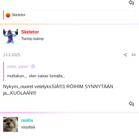
R
Skeletor
e
a
k
Skeletor
t
Tsemp-tsämp
i
o
t
:
13.3.2025
#4
noitis sanoi:
muttakun,,, olen sairas lomalla,,
Nykym,,nuoret vetelyksSIÄ!!!1 RÖIHIM SYNNYTÄÄN
ja,,,KUOLAAN!!!
noitis
väsyttää