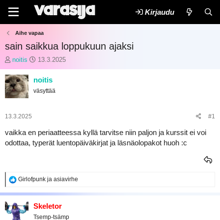
Kirjaudu
Aihe vapaa
sain saikkua loppukuun ajaksi
K
A
noitis
13.3.2025
e
l
s
o
noitis
k
i
väsyttää
u
t
s
u
t
s
13.3.2025
#1
e
p
l
ä
vaikka en periaatteessa kyllä tarvitse niin paljon ja kurssit ei voi
u
i
odottaa, typerät luentopäiväkirjat ja läsnäolopakot huoh :c
n
v
a
ä
l
m
o
ä
R
Girlofpunk
ja
asiavirhe
i
ä
e
t
r
a
t
ä
k
Skeletor
a
t
Tsemp-tsämp
i
j