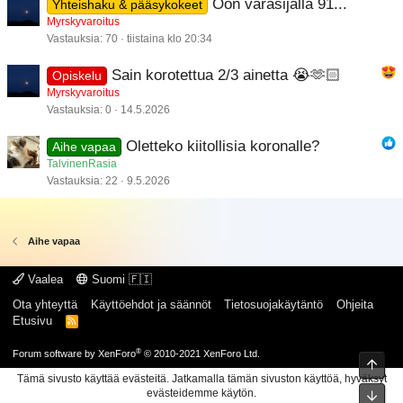
Oon varasijalla 91...
Yhteishaku & pääsykokeet
Myrskyvaroitus
Vastauksia
70
tiistaina klo 20:34
Sain korotettua 2/3 ainetta 😭🫶🏻
Opiskelu
Myrskyvaroitus
Vastauksia
0
14.5.2026
Oletteko kiitollisia koronalle?
Aihe vapaa
TalvinenRasia
Vastauksia
22
9.5.2026
Aihe vapaa
Vaalea
Suomi 🇫🇮
Ota yhteyttä
Käyttöehdot ja säännöt
Tietosuojakäytäntö
Ohjeita
Etusivu
R
S
S
®
Forum software by XenForo
© 2010-2021 XenForo Ltd.
Ylös
Tämä sivusto käyttää evästeitä. Jatkamalla tämän sivuston käyttöä, hyväksyt
evästeidemme käytön.
Pohj