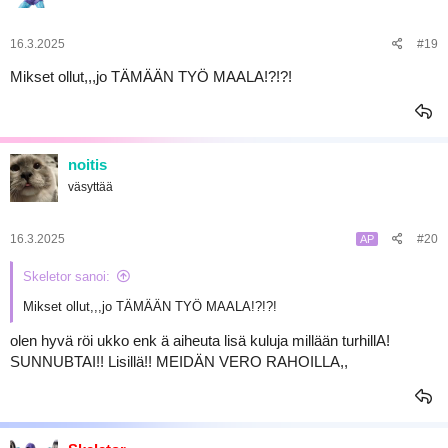
16.3.2025
#19
Mikset ollut,,,jo TÄMÄÄN TYÖ MAALA!?!?!
noitis
väsyttää
16.3.2025
#20
AP
Skeletor sanoi:
Mikset ollut,,,jo TÄMÄÄN TYÖ MAALA!?!?!
olen hyvä röi ukko enk ä aiheuta lisä kuluja millään turhillA!
SUNNUBTAI!! Lisillä!! MEIDÄN VERO RAHOILLA,,