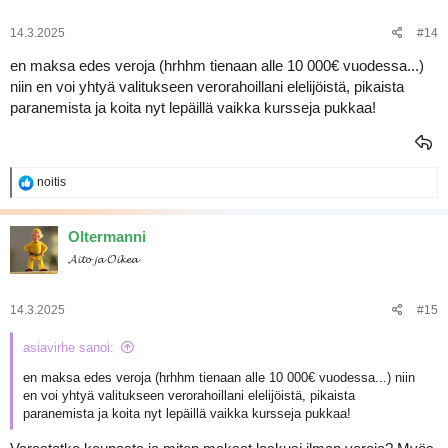
14.3.2025
#14
en maksa edes veroja (hrhhm tienaan alle 10 000€ vuodessa...)
niin en voi yhtyä valitukseen verorahoillani elelijöistä, pikaista
paranemista ja koita nyt lepäillä vaikka kursseja pukkaa!
R
noitis
e
a
k
Oltermanni
t
𝓐𝓲𝓽𝓸 𝓳𝓪 𝓞𝓲𝓴𝓮𝓪
i
o
t
:
14.3.2025
#15
asiavirhe sanoi:
en maksa edes veroja (hrhhm tienaan alle 10 000€ vuodessa...) niin
en voi yhtyä valitukseen verorahoillani elelijöistä, pikaista
paranemista ja koita nyt lepäillä vaikka kursseja pukkaa!