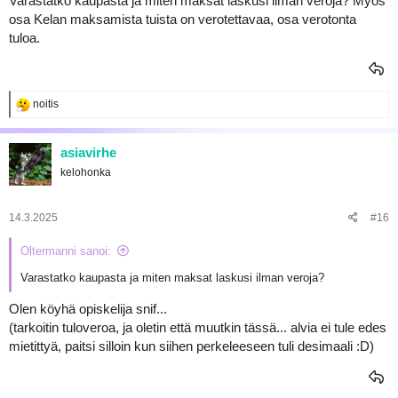
Varastatko kaupasta ja miten maksat laskusi ilman veroja? Myös
osa Kelan maksamista tuista on verotettavaa, osa verotonta
tuloa.
R
noitis
e
a
k
asiavirhe
t
kelohonka
i
o
t
:
14.3.2025
#16
Oltermanni sanoi:
Varastatko kaupasta ja miten maksat laskusi ilman veroja?
Olen köyhä opiskelija snif...
(tarkoitin tuloveroa, ja oletin että muutkin tässä... alvia ei tule edes
mietittyä, paitsi silloin kun siihen perkeleeseen tuli desimaali :D)