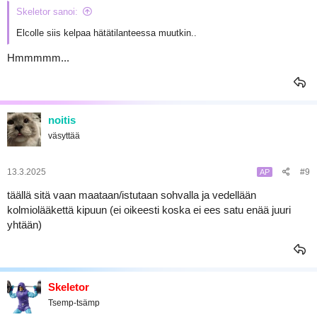
Skeletor sanoi:
Elcolle siis kelpaa hätätilanteessa muutkin..
Hmmmmm...
noitis
väsyttää
13.3.2025
#9
AP
täällä sitä vaan maataan/istutaan sohvalla ja vedellään
kolmiolääkettä kipuun (ei oikeesti koska ei ees satu enää juuri
yhtään)
Skeletor
Tsemp-tsämp