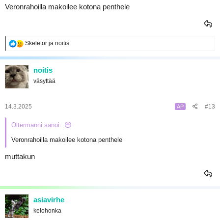
Veronrahoilla makoilee kotona penthele
R
Skeletor
ja
noitis
e
a
k
noitis
t
väsyttää
i
o
t
:
14.3.2025
#13
AP
Oltermanni sanoi:
Veronrahoilla makoilee kotona penthele
muttakun
asiavirhe
kelohonka