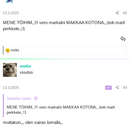
o
a
t
:
13.3.2025
#2
MENE TÖIHIM,,!!! vero markalni MAKKAA KOTONA,,,bob marli
perkkele,,!1
R
noitis
e
a
k
noitis
t
väsyttää
i
o
t
:
13.3.2025
#3
AP
Skeletor sanoi:
MENE TÖIHIM,,!!! vero markalni MAKKAA KOTONA,,,bob marli
perkkele,,!1
muttakun,,, olen sairas lomalla,,