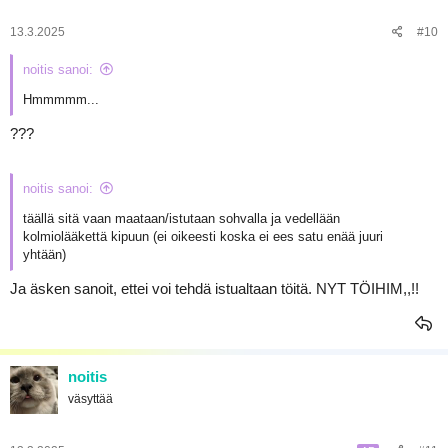
13.3.2025
#10
noitis sanoi:
Hmmmmm...
???
noitis sanoi:
täällä sitä vaan maataan/istutaan sohvalla ja vedellään
kolmiolääkettä kipuun (ei oikeesti koska ei ees satu enää juuri
yhtään)
Ja äsken sanoit, ettei voi tehdä istualtaan töitä. NYT TÖIHIM,,!!
noitis
väsyttää