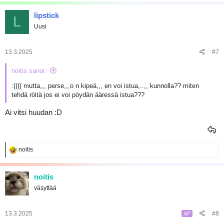
a
k
lipstick
L
t
Uusi
i
o
t
:
13.3.2025
#7
noitis sanoi:
:(((( mutta,,, perse,,,o n kipeä,,, en voi istua,..,, kunnolla?? miten
tehdä röitä jos ei voi pöydän ääressä istua???
Ai vitsi huudan :D
R
noitis
e
a
k
noitis
t
väsyttää
i
o
t
:
13.3.2025
#8
AP