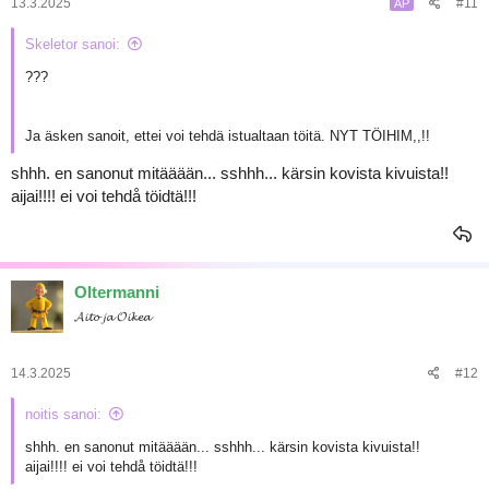
13.3.2025
#11
AP
Skeletor sanoi:
???
Ja äsken sanoit, ettei voi tehdä istualtaan töitä. NYT TÖIHIM,,!!
shhh. en sanonut mitääään... sshhh... kärsin kovista kivuista!!
aijai!!!! ei voi tehdå töidtä!!!
Oltermanni
𝓐𝓲𝓽𝓸 𝓳𝓪 𝓞𝓲𝓴𝓮𝓪
14.3.2025
#12
noitis sanoi:
shhh. en sanonut mitääään... sshhh... kärsin kovista kivuista!!
aijai!!!! ei voi tehdå töidtä!!!