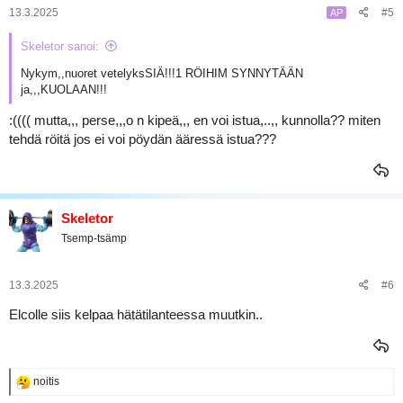
13.3.2025
#5
AP
Skeletor sanoi:
Nykym,,nuoret vetelyksSIÄ!!!1 RÖIHIM SYNNYTÄÄN
ja,,,KUOLAAN!!!
:(((( mutta,,, perse,,,o n kipeä,,, en voi istua,..,, kunnolla?? miten
tehdä röitä jos ei voi pöydän ääressä istua???
Skeletor
Tsemp-tsämp
13.3.2025
#6
Elcolle siis kelpaa hätätilanteessa muutkin..
R
noitis
e