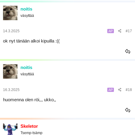
noitis
väsyttää
14.3.2025
#17
AP
ok nyt tänään alkoi kipuilla :((
noitis
väsyttää
16.3.2025
#18
AP
huomenna olen röi,,, ukko,,
Skeletor
Tsemp-tsämp