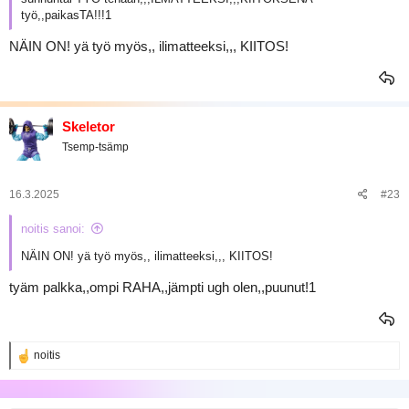
työ,,paikasTA!!!1
NÄIN ON! yä työ myös,, ilimatteeksi,,, KIITOS!
Skeletor
Tsemp-tsämp
16.3.2025
#23
noitis sanoi:
NÄIN ON! yä työ myös,, ilimatteeksi,,, KIITOS!
tyäm palkka,,ompi RAHA,,jämpti ugh olen,,puunut!1
R
noitis
e
a
k