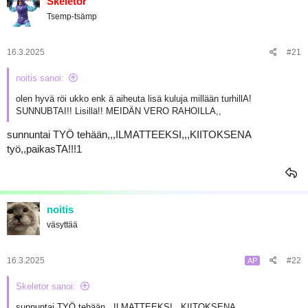
Skeletor
Tsemp-tsämp
16.3.2025
#21
noitis sanoi:
olen hyvä röi ukko enk ä aiheuta lisä kuluja millään turhillA!
SUNNUBTAI!! Lisillä!! MEIDÄN VERO RAHOILLA,,
sunnuntai TYÖ tehään,,,ILMATTEEKSI,,,KIITOKSENA
työ,,paikasTA!!!1
noitis
väsyttää
16.3.2025
#22
AP
Skeletor sanoi:
sunnuntai TYÖ tehään,,,ILMATTEEKSI,,,KIITOKSENA