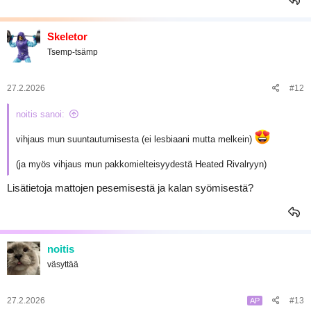
Skeletor
Tsemp-tsämp
27.2.2026
#12
noitis sanoi:
vihjaus mun suuntautumisesta (ei lesbiaani mutta melkein)
(ja myös vihjaus mun pakkomielteisyydestä Heated Rivalryyn)
Lisätietoja mattojen pesemisestä ja kalan syömisestä?
noitis
väsyttää
27.2.2026
#13
AP