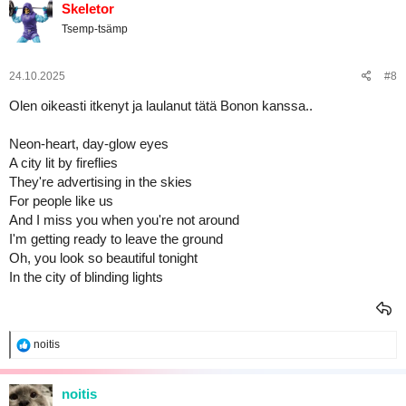
Skeletor
Tsemp-tsämp
24.10.2025
#8
Olen oikeasti itkenyt ja laulanut tätä Bonon kanssa..
Neon-heart, day-glow eyes
A city lit by fireflies
They're advertising in the skies
For people like us
And I miss you when you're not around
I'm getting ready to leave the ground
Oh, you look so beautiful tonight
In the city of blinding lights
R
noitis
e
a
k
noitis
t