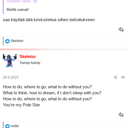
Skeletor sanoi:
Meillä samat!
saa käyttää tätä keskustelua siihen tarkoitukseen
R
Skeletor
e
a
k
Skeletor
t
Tsemp-tsämp
i
o
t
:
29.9.2025
#5
How to do, where to go, what to do without you?
What to think, how to dream, if I don't sleep with you?
How to do, where to go, what to do without you?
You're my Pole Star
R
noitis