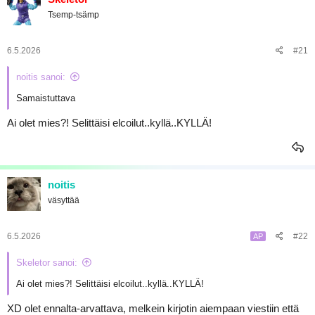
Tsemp-tsämp
6.5.2026
#21
noitis sanoi:
Samaistuttava
Ai olet mies?! Selittäisi elcoilut..kyllä..KYLLÄ!
noitis
väsyttää
6.5.2026
#22
AP
Skeletor sanoi:
Ai olet mies?! Selittäisi elcoilut..kyllä..KYLLÄ!
XD olet ennalta-arvattava, melkein kirjotin aiempaan viestiin että