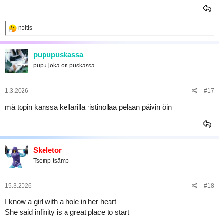
R
noitis
e
a
k
pupupuskassa
t
pupu joka on puskassa
i
o
t
:
1.3.2026
#17
mä topin kanssa kellarilla ristinollaa pelaan päivin öin
Skeletor
Tsemp-tsämp
15.3.2026
#18
I know a girl with a hole in her heart
She said infinity is a great place to start