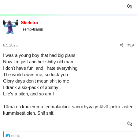
Skeletor
Tsemp-tsämp
6.5.2026
#19
I was a young boy that had big plans
Now I'm just another shitty old man
I don't have fun, and I hate everything
The world owes me, so fuck you
Glory days don't mean shit to me
I drank a six-pack of apathy
Life's a bitch, and so am I
Tämä on kuulemma teemalauluni, sanoi hyvä ystävä jonka lasten
kummisetä olen. Snif snif.
R
noitis