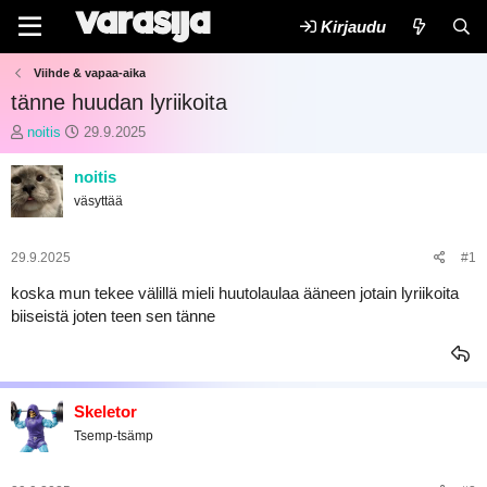
Kirjaudu
Viihde & vapaa-aika
tänne huudan lyriikoita
K
A
noitis
29.9.2025
e
l
s
o
noitis
k
i
väsyttää
u
t
s
u
t
s
29.9.2025
#1
e
p
l
ä
koska mun tekee välillä mieli huutolaulaa ääneen jotain lyriikoita
u
i
biiseistä joten teen sen tänne
n
v
a
ä
l
m
o
ä
i
ä
Skeletor
t
r
Tsemp-tsämp
t
ä
a
j