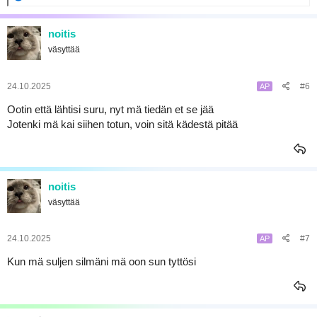
e
a
k
noitis
t
väsyttää
i
o
t
:
24.10.2025
#6
AP
Ootin että lähtisi suru, nyt mä tiedän et se jää
Jotenki mä kai siihen totun, voin sitä kädestä pitää
noitis
väsyttää
24.10.2025
#7
AP
Kun mä suljen silmäni mä oon sun tyttösi