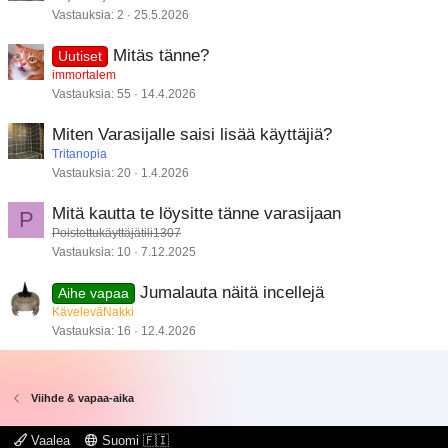
Vastauksia
2
25.5.2026
Mitäs tänne?
Uutiset
immortalem
Vastauksia
55
14.4.2026
Miten Varasijalle saisi lisää käyttäjiä?
Tritanopia
Vastauksia
20
1.4.2026
Mitä kautta te löysitte tänne varasijaan
P
Poistettukäyttäjätili1307
Vastauksia
10
7.12.2025
Jumalauta näitä incellejä
Aihe vapaa
KäveleväNakki
Vastauksia
16
12.4.2026
Viihde & vapaa-aika
Vaalea
Suomi 🇫🇮