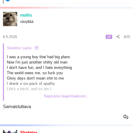
e
a
k
noitis
t
väsyttää
i
o
t
:
6.5.2026
#20
AP
Skeletor sanoi:
I was a young boy that had big plans
Now I'm just another shitty old man
I don't have fun, and I hate everything
The world owes me, so fuck you
Glory days don't mean shit to me
I drank a six-pack of apathy
Life's a bitch, and so am I
Napsauta laajentaaksesi...
Tämä on kuulemma teemalauluni, sanoi hyvä ystävä jonka lasten
kummisetä olen. Snif snif.
Samaistuttava
Skeletor