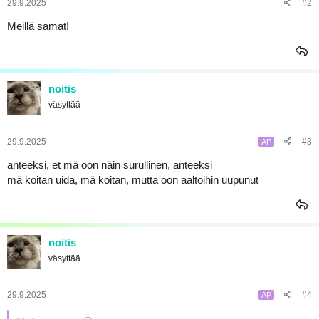
29.9.2025
#2
a
Meillä samat!
noitis
väsyttää
29.9.2025
#3
AP
anteeksi, et mä oon näin surullinen, anteeksi
mä koitan uida, mä koitan, mutta oon aaltoihin uupunut
noitis
väsyttää
29.9.2025
#4
AP