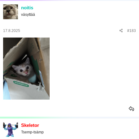
noitis
väsyttää
17.8.2025
#183
Skeletor
Tsemp-tsämp