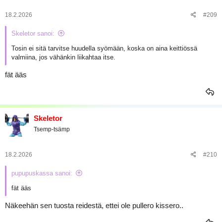
18.2.2026
#209
Skeletor sanoi:
Tosin ei sitä tarvitse huudella syömään, koska on aina keittiössä
valmiina, jos vähänkin liikahtaa itse.
fät ääs
Skeletor
Tsemp-tsämp
18.2.2026
#210
pupupuskassa sanoi:
fät ääs
Näkeehän sen tuosta reidestä, ettei ole pullero kissero..