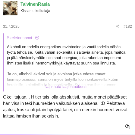
TalvinenRasia
Kissan ulkoiluttaja
31.7.2025
#182
Skeletor sanoi:
Alkoholi on todella energiarikas ravintoaine ja vaatii todella vähän
työtä tehdä se. Keitä vähän sokereita sisältäviä aineita, jopa maitoa
ja jätä härskiintymään niin saat energiaa, jolla rakentaa imperiumi.
Ihmisten lisäksi hermomyrkkyjä käyttävät suurin osa linnuista.
Ja on, alkoholi aktivoi soluja aivoissa jotka edesauttavat
luomisprosessia, sama on myös tietyillä luonnonkasveilla kuten
heroiinilla, kokaiinilla ja kannabiksella. Suurin osa ihmiskunnan
Napsauta laajentaaksesi...
suurista ihmisistä, Stan Leestä, Nikola Teslaan, Remembrandtiin ja
Adolf Hitleriin, ovat jokainen ottaneet miestä (tai naista) väkevämpää.
Okeii tajuan... Hitler taisi olla absolutisti, mutta monet päätökset
Itsekin teen suurimman osan asioistani humalassa enkä ole katunut
hän vissiin teki huumeiden vaikutuksen alaisena. ':D Pelottava
päivääkään sitä 3d-mallia tai sarjakuvayritelmää, mikä on on tullut
ajatus, koska oli jotain hyötyjä tai ei, niin etenkin huumeet voivat
aivoistani, sen sijaan kadun miten olen joskus kohdellut läheisiäni.
laittaa ihmisen ihan sekaisin.
Kehtasin jopa lyödä kerran vastaan kun lyötiin puukolla päähän
(neljästi).