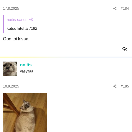
17.8.2025
#184
noitis sanoi:
katso liitettä 7192
Oon toi kissa.
noitis
väsyttää
10.9.2025
#185