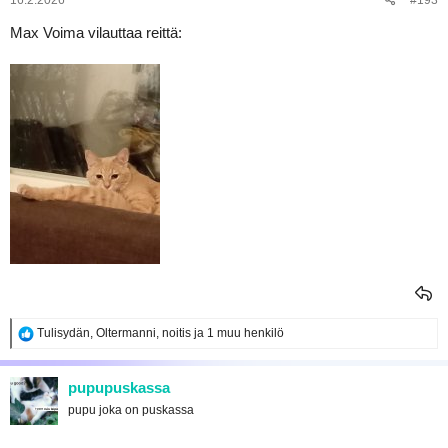
16.2.2026
#193
Max Voima vilauttaa reittä:
R
Tulisydän
,
Oltermanni
,
noitis
ja 1 muu henkilö
e
a
k
pupupuskassa
t
pupu joka on puskassa
i
o
t