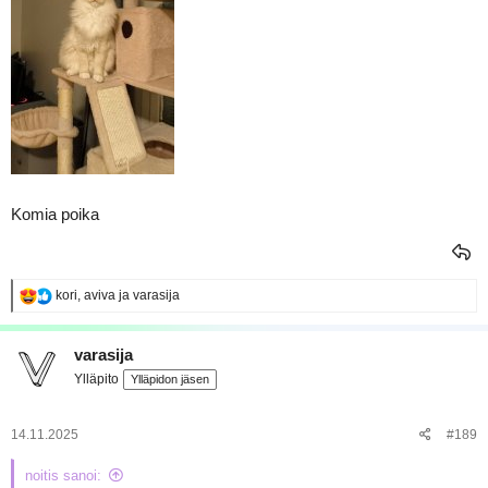
Komia poika
R
kori
,
aviva
ja
varasija
e
a
k
varasija
t
Ylläpito
Ylläpidon jäsen
i
o
t
:
14.11.2025
#189
noitis sanoi: