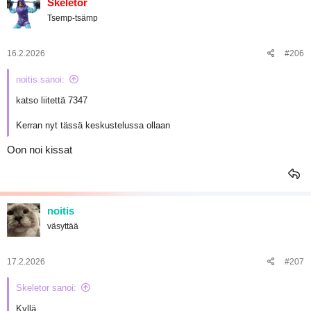
Skeletor
Tsemp-tsämp
16.2.2026
#206
noitis sanoi:
katso liitettä 7347
Kerran nyt tässä keskustelussa ollaan
Oon noi kissat
noitis
väsyttää
17.2.2026
#207
Skeletor sanoi:
Kyllä..