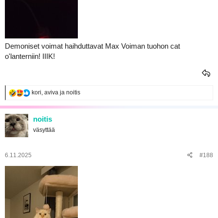
Demoniset voimat haihduttavat Max Voiman tuohon cat
o'lanterniin! IIIK!
R
kori
,
aviva
ja
noitis
e
a
k
noitis
t
väsyttää
i
o
t
:
6.11.2025
#188