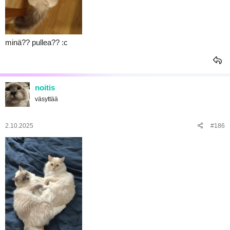
minä?? pullea?? :c
noitis
väsyttää
2.10.2025
#186