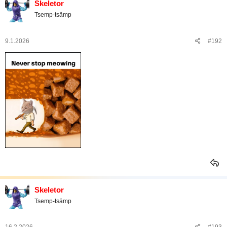
Skeletor
t
Tsemp-tsämp
i
o
t
:
9.1.2026
#192
Skeletor
Tsemp-tsämp