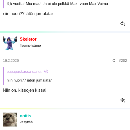
3,5 vuotta! Miu mau! Ja ei ole pelkkä Max, vaan Max Voima.
niin nuori?? iätön jumalatar
Skeletor
Tsemp-tsämp
16.2.2026
#202
pupupuskassa sanoi:
niin nuori?? iätön jumalatar
Niin on, kissojen kissa!
noitis
väsyttää