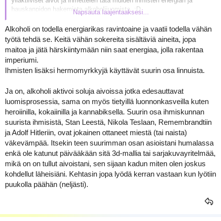
yliaktiiviset aivot ja ihmettelen tätä muiden ihmisten energian ja
a
hauskanpidon hakemista alkoholijuomista. :D
Napsauta laajentaaksesi...
Nyt kun alkoholista tuli puhe, niin onko mitään oikeasti järkevää
Alkoholi on todella energiarikas ravintoaine ja vaatii todella vähän
syytä juoda sitä? Oikeasti perusteltua syytä? Sellainen syy, johon
työtä tehdä se. Keitä vähän sokereita sisältäviä aineita, jopa
minäkin absolutistina pystyn vastaamaan, että joo, järkevää.
maitoa ja jätä härskiintymään niin saat energiaa, jolla rakentaa
imperiumi.
Ihmisten lisäksi hermomyrkkyjä käyttävät suurin osa linnuista.
Ja on, alkoholi aktivoi soluja aivoissa jotka edesauttavat
luomisprosessia, sama on myös tietyillä luonnonkasveilla kuten
heroiinilla, kokaiinilla ja kannabiksella. Suurin osa ihmiskunnan
suurista ihmisistä, Stan Leestä, Nikola Teslaan, Remembrandtiin
ja Adolf Hitleriin, ovat jokainen ottaneet miestä (tai naista)
väkevämpää. Itsekin teen suurimman osan asioistani humalassa
enkä ole katunut päivääkään sitä 3d-mallia tai sarjakuvayritelmää,
mikä on on tullut aivoistani, sen sijaan kadun miten olen joskus
kohdellut läheisiäni. Kehtasin jopa lyödä kerran vastaan kun lyötiin
puukolla päähän (neljästi).