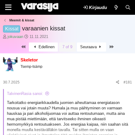
Kirjaudu
Meemit & kissat
varaanien kissat
Kissat
K
A
jokuvaan
11.11.2021
e
l
First
Last
Edellinen
7 of 9
Seuraava
s
o
k
i
u
t
Skeletor
s
u
Tsemp-tsämp
t
s
e
p
l
ä
30.7.2025
#181
u
i
n
v
TalvinenRasia sanoi:
a
ä
l
m
Tarkoitatko energiarikkaudella juomien aiheuttamaa energiatason
o
ä
nousua vai jotain muuta? Humala ja muu päihtyminen on varmaan
i
ä
hauskaa ja pari alkoholijuomaa voi auttaa rentoutumaan, mutta aina
t
r
mua pistää miettimään, että tarvitseeko ihminen oikeasti
t
ä
hermomyrkkyä rentoutuakseen. Jos energiaa kaipaa, niin saahan sitä
a
monella muulla kestävälläkin tavalla. Tai sitten mulla on vaan
j