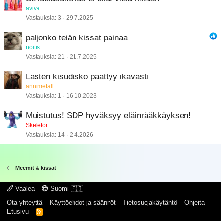
aviva
Vastauksia
3
29.7.2025
paljonko teiän kissat painaa
noitis
Vastauksia
21
21.7.2025
Lasten kisudisko päättyy ikävästi
annimetall
Vastauksia
1
16.10.2023
Muistutus! SDP hyväksyy eläinrääkkäyksen!
Skeletor
Vastauksia
14
2.4.2026
Meemit & kissat
Vaalea
Suomi 🇫🇮
Ota yhteyttä
Käyttöehdot ja säännöt
Tietosuojakäytäntö
Ohjeita
Etusivu
R
S