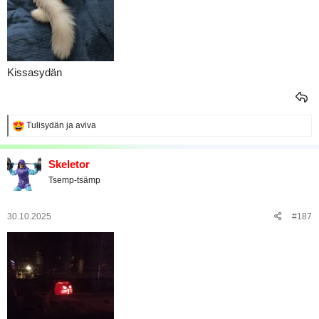
Kissasydän
R
Tulisydän
ja
aviva
e
a
k
Skeletor
t
Tsemp-tsämp
i
o
t
:
30.10.2025
#187