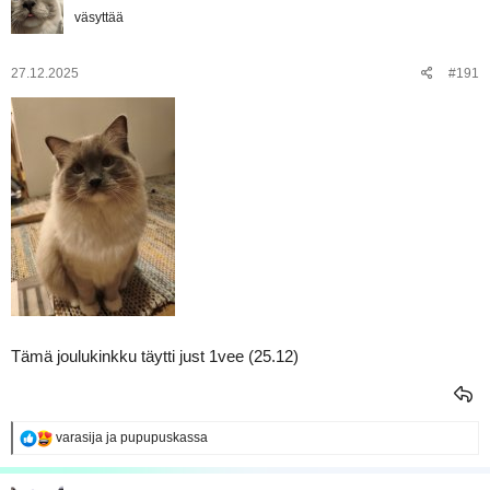
väsyttää
27.12.2025
#191
Tämä joulukinkku täytti just 1vee (25.12)
R
varasija
ja
pupupuskassa
e
a
k