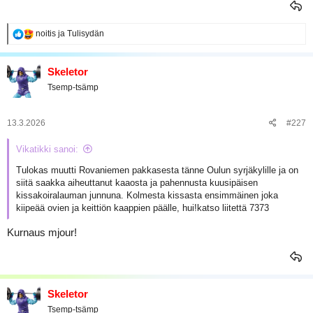
R
noitis
ja
Tulisydän
e
a
k
Skeletor
t
Tsemp-tsämp
i
o
t
:
13.3.2026
#227
Vikatikki sanoi:
Tulokas muutti Rovaniemen pakkasesta tänne Oulun syrjäkylille ja on
siitä saakka aiheuttanut kaaosta ja pahennusta kuusipäisen
kissakoiralauman junnuna. Kolmesta kissasta ensimmäinen joka
kiipeää ovien ja keittiön kaappien päälle, hui!
katso liitettä 7373
Kurnaus mjour!
Skeletor
Tsemp-tsämp