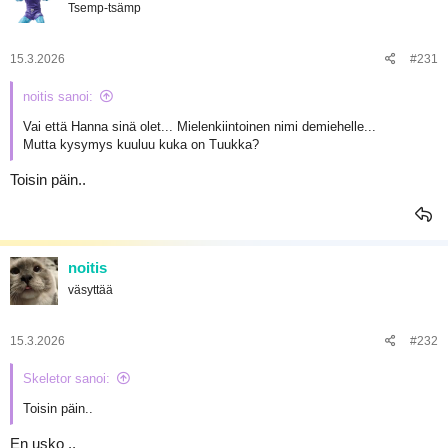
Tsemp-tsämp
i
o
t
:
15.3.2026
#231
noitis sanoi:
Vai että Hanna sinä olet... Mielenkiintoinen nimi demiehelle...
Mutta kysymys kuuluu kuka on Tuukka?
Toisin päin..
noitis
väsyttää
15.3.2026
#232
Skeletor sanoi:
Toisin päin..
En usko ..