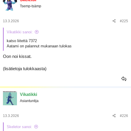
t
Tsemp-tsämp
i
o
t
:
13.3.2026
#225
Vikatikki sanoi:
katso liitettä 7372
Aatami on palannut mukanaan tulokas
Oon noi kissat.
(lisätietoja tulokkaasta)
Vikatikki
Asiantuntija
13.3.2026
#226
Skeletor sanoi: