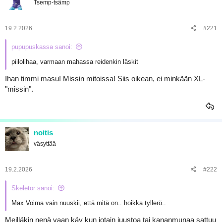
Tsemp-tsämp
19.2.2026
#221
pupupuskassa sanoi:
piilolihaa, varmaan mahassa reidenkin läskit
Ihan timmi masu! Missin mitoissa! Siis oikean, ei minkään XL-
"missin".
noitis
väsyttää
19.2.2026
#222
Skeletor sanoi:
Max Voima vain nuuskii, että mitä on.. hoikka tyllerö..
Meilläkin nenä vaan käy kun jotain juustoa tai kananmunaa sattuu