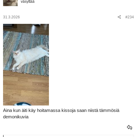
väsyttää
i
o
t
:
31.3.2026
#234
Aina kun äiti käy hoitamassa kissoja saan niistä tämmösiä
demonikuvia