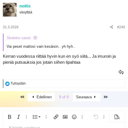
noitis
väsyttää
31.3.2026
#240
Skeletor sanoi:
Vai peset mattosi vain kesäisin.. yh hyh..
Kerran vuodessa riittää hyvin kun en syö siitä... Ja imuroin ja
pieniä putsauksia jos jotain siihen tipahtaa
R
Tulisydän
e
a
First
Last
k
Edellinen
8 of 9
Seuraava
t
i
o
t
Järjestetty lista
Lihavoitu
Kursivoitu
Lisää vaihtoehtoja...
Lista
Lisää vaihtoehtoja...
Lisää linkki
Lisää kuva
Hymiöt
Lisää vaihtoehtoja...
Kumoa
Lisää vaihtoeh
Esikats
:
Järjestämätön lista