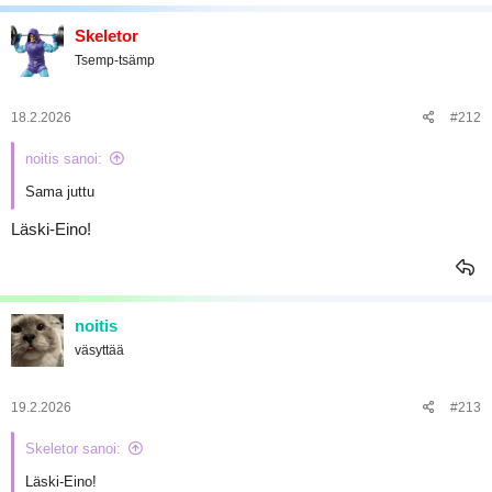
a
Skeletor
Tsemp-tsämp
18.2.2026
#212
noitis sanoi:
Sama juttu
Läski-Eino!
noitis
väsyttää
19.2.2026
#213
Skeletor sanoi:
Läski-Eino!