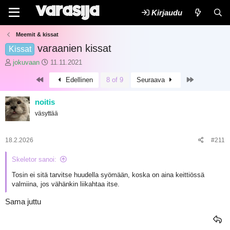
Kirjaudu
Meemit & kissat
varaanien kissat
Kissat
K
A
jokuvaan
11.11.2021
e
l
First
Last
Edellinen
8 of 9
Seuraava
s
o
k
i
u
t
noitis
s
u
väsyttää
t
s
e
p
l
ä
18.2.2026
#211
u
i
n
v
Skeletor sanoi:
a
ä
l
m
Tosin ei sitä tarvitse huudella syömään, koska on aina keittiössä
o
ä
valmiina, jos vähänkin liikahtaa itse.
i
ä
t
r
Sama juttu
t
ä
a
j