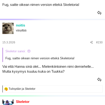
Fug, saitte oikean nimen version ettekä Skeletoria!
noitis
väsyttää
15.3.2026
#230
Skeletor sanoi:
Fug, saitte oikean nimen version ettekä Skeletoria!
Vai että Hanna sinä olet... Mielenkiintoinen nimi demiehelle...
Mutta kysymys kuuluu kuka on Tuukka?
R
Tulisydän
ja
Skeletor
e
a
k
Skeletor
t