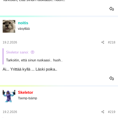
noitis
väsyttää
19.2.2026
#218
Skeletor sanoi:
Tarkoitin, että sinun ruokaasi.. huoh..
Ai... Yrittää kyllä ... Läski poika..
Skeletor
Tsemp-tsämp
19.2.2026
#219