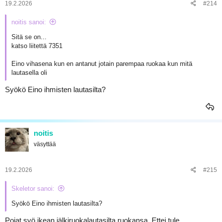
19.2.2026
#214
noitis sanoi:
Sitä se on...
katso liitettä 7351
Eino vihasena kun en antanut jotain parempaa ruokaa kun mitä
lautasella oli
Syökö Eino ihmisten lautasilta?
noitis
väsyttää
19.2.2026
#215
Skeletor sanoi:
Syökö Eino ihmisten lautasilta?
Pojat syö ikean jälkiruokalautasilta ruokansa. Ettei tule