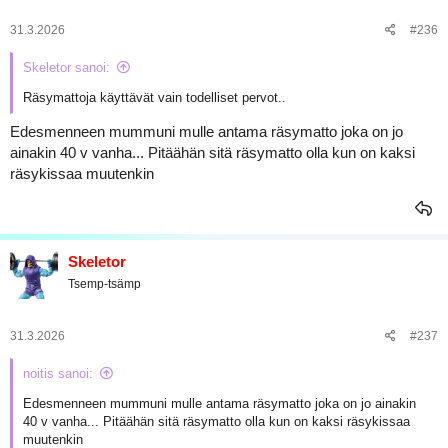
t
:
31.3.2026
#236
Skeletor sanoi:
Räsymattoja käyttävät vain todelliset pervot..
Edesmenneen mummuni mulle antama räsymatto joka on jo
ainakin 40 v vanha... Pitäähän sitä räsymatto olla kun on kaksi
räsykissaa muutenkin
Skeletor
Tsemp-tsämp
31.3.2026
#237
noitis sanoi:
Edesmenneen mummuni mulle antama räsymatto joka on jo ainakin
40 v vanha... Pitäähän sitä räsymatto olla kun on kaksi räsykissaa
muutenkin