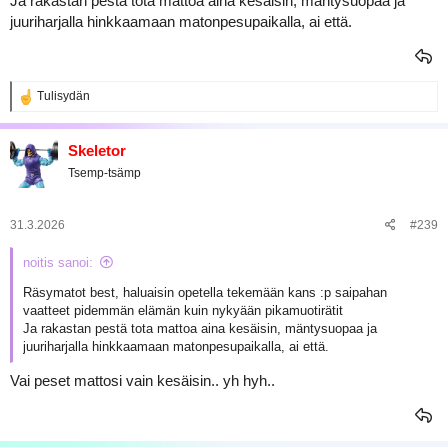
Ja rakastan pestä tota mattoa aina kesäisin, mäntysuopaa ja
juuriharjalla hinkkaamaan matonpesupaikalla, ai että.
R
Tulisydän
e
a
k
Skeletor
t
Tsemp-tsämp
i
o
t
:
31.3.2026
#239
noitis sanoi:
Räsymatot best, haluaisin opetella tekemään kans :p saipahan
vaatteet pidemmän elämän kuin nykyään pikamuotirätit
Ja rakastan pestä tota mattoa aina kesäisin, mäntysuopaa ja
juuriharjalla hinkkaamaan matonpesupaikalla, ai että.
Vai peset mattosi vain kesäisin.. yh hyh..