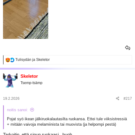
R
Tulisydän
ja
Skeletor
e
a
k
Skeletor
t
Tsemp-tsämp
i
o
t
:
19.2.2026
#217
noitis sanoi:
Pojat syö ikean jälkiruokalautasilta ruokansa. Ettei tule viiksistressiä
+ mitään vaivoja melamiinista tai muovista (ja helpompi pestä)
Tarkoitin, että sinun ruokaasi.. huoh..