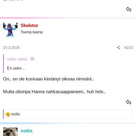
Skeletor
Tsemp-tsämp
15.3.2026
#233
noitis sanoi:
En usko ..
On.. en ole koskaan kiistänyt oikeaa nimeäni..
Mutta olisinpa Hanna nahkasaappaineen.. huh hels..
R
noitis
e
a
k
noitis
t