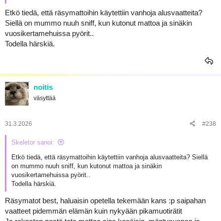
Etkö tiedä, että räsymattoihin käytettiin vanhoja alusvaatteita?
Siellä on mummo nuuh sniff, kun kutonut mattoa ja sinäkin
vuosikertamehuissa pyörit..
Todella härskiä.
noitis
väsyttää
31.3.2026
#238
Skeletor sanoi:
Etkö tiedä, että räsymattoihin käytettiin vanhoja alusvaatteita? Siellä
on mummo nuuh sniff, kun kutonut mattoa ja sinäkin
vuosikertamehuissa pyörit..
Todella härskiä.
Räsymatot best, haluaisin opetella tekemään kans :p saipahan
vaatteet pidemmän elämän kuin nykyään pikamuotirätit