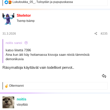
R
Lukutoukka_05_
,
Tulisydän
ja
pupupuskassa
e
a
k
Skeletor
t
Tsemp-tsämp
i
o
t
:
31.3.2026
#235
noitis sanoi:
katso liitettä 7396
Aina kun äiti käy hoitamassa kissoja saan niistä tämmösiä
demonikuvia
Räsymattoja käyttävät vain todelliset pervot..
R
Oltermanni
e
a
k
noitis
t
väsyttää
i
o