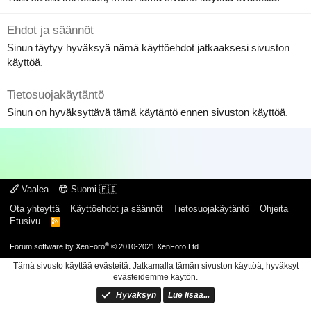
Ehdot ja säännöt
Sinun täytyy hyväksyä nämä käyttöehdot jatkaaksesi sivuston
käyttöä.
Tietosuojakäytäntö
Sinun on hyväksyttävä tämä käytäntö ennen sivuston käyttöä.
Vaalea
Suomi 🇫🇮
Ota yhteyttä
Käyttöehdot ja säännöt
Tietosuojakäytäntö
Ohjeita
Etusivu
R
S
S
®
Forum software by XenForo
© 2010-2021 XenForo Ltd.
Tämä sivusto käyttää evästeitä. Jatkamalla tämän sivuston käyttöä, hyväksyt
evästeidemme käytön.
Hyväksyn
Lue lisää...