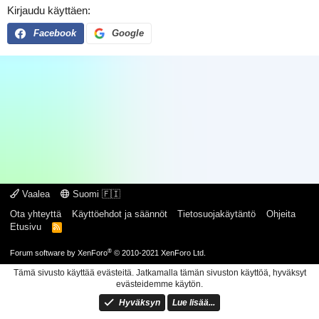
Kirjaudu käyttäen
Facebook
Google
Vaalea
Suomi 🇫🇮
Ota yhteyttä
Käyttöehdot ja säännöt
Tietosuojakäytäntö
Ohjeita
Etusivu
R
S
S
®
Forum software by XenForo
© 2010-2021 XenForo Ltd.
Tämä sivusto käyttää evästeitä. Jatkamalla tämän sivuston käyttöä, hyväksyt
evästeidemme käytön.
Hyväksyn
Lue lisää...