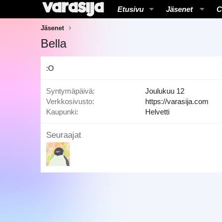
Etusivu
Jäsenet
C
Jäsenet
Bella
:O
Syntymäpäivä
Joulukuu 12
Verkkosivusto
https://varasija.com
Kaupunki
Helvetti
Seuraajat