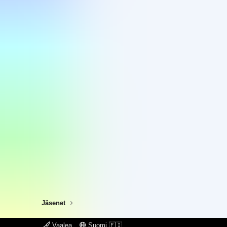
Jäsenet
Vaalea
Suomi 🇫🇮