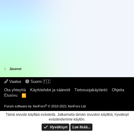
Jäsenet
Vaalea
Suomi 🇫🇮
Ota yhteyttä
Käyttöehdot ja säännöt
Tietosuojakäytäntö
Ohjeita
Etusivu
R
S
S
®
Forum software by XenForo
© 2010-2021 XenForo Ltd.
Tämä sivusto käyttää evästeitä. Jatkamalla tämän sivuston käyttöä, hyväksyt
evästeidemme käytön.
Hyväksyn
Lue lisää...