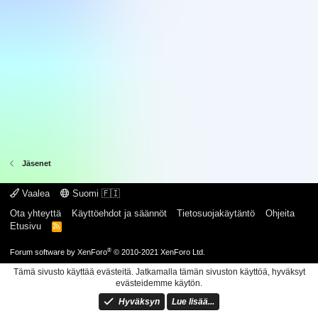
Jäsenet
Vaalea
Suomi 🇫🇮
Ota yhteyttä
Käyttöehdot ja säännöt
Tietosuojakäytäntö
Ohjeita
Etusivu
R
S
S
®
Forum software by XenForo
© 2010-2021 XenForo Ltd.
Tämä sivusto käyttää evästeitä. Jatkamalla tämän sivuston käyttöä, hyväksyt
evästeidemme käytön.
Hyväksyn
Lue lisää...