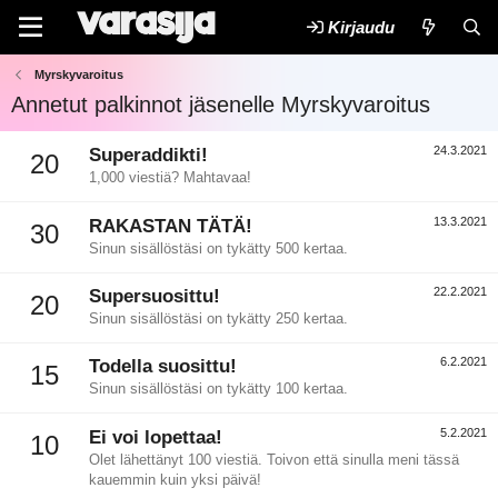
Kirjaudu
Myrskyvaroitus
Annetut palkinnot jäsenelle Myrskyvaroitus
24.3.2021
Superaddikti!
20
1,000 viestiä? Mahtavaa!
13.3.2021
RAKASTAN TÄTÄ!
30
Sinun sisällöstäsi on tykätty 500 kertaa.
22.2.2021
Supersuosittu!
20
Sinun sisällöstäsi on tykätty 250 kertaa.
6.2.2021
Todella suosittu!
15
Sinun sisällöstäsi on tykätty 100 kertaa.
5.2.2021
Ei voi lopettaa!
10
Olet lähettänyt 100 viestiä. Toivon että sinulla meni tässä
kauemmin kuin yksi päivä!