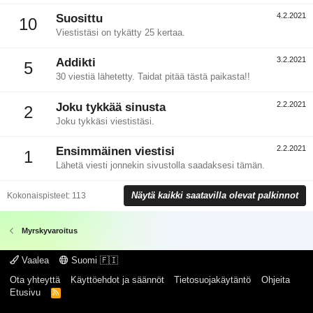
4.2.2021
Suosittu
10
Viestistäsi on tykätty 25 kertaa.
3.2.2021
Addikti
5
30 viestiä lähetetty. Taidat pitää tästä paikasta!!
2.2.2021
Joku tykkää sinusta
2
Joku tykkäsi viestistäsi.
2.2.2021
Ensimmäinen viestisi
1
Lähetä viesti jonnekin sivustolla saadaksesi tämän.
Näytä kaikki saatavilla olevat palkinnot
Kokonaispisteet: 113
Myrskyvaroitus
Vaalea
Suomi 🇫🇮
Ota yhteyttä
Käyttöehdot ja säännöt
Tietosuojakäytäntö
Ohjeita
Etusivu
R
S
S