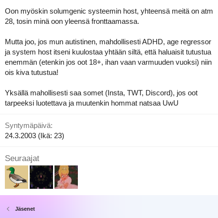
Oon myöskin solumgenic systeemin host, yhteensä meitä on atm
28, tosin minä oon yleensä fronttaamassa.
Mutta joo, jos mun autistinen, mahdollisesti ADHD, age regressor
ja system host itseni kuulostaa yhtään siltä, että haluaisit tutustua
enemmän (etenkin jos oot 18+, ihan vaan varmuuden vuoksi) niin
ois kiva tutustua!
Yksällä mahollisesti saa somet (Insta, TWT, Discord), jos oot
tarpeeksi luotettava ja muutenkin hommat natsaa UwU
Syntymäpäivä
24.3.2003 (Ikä: 23)
Seuraajat
Jäsenet