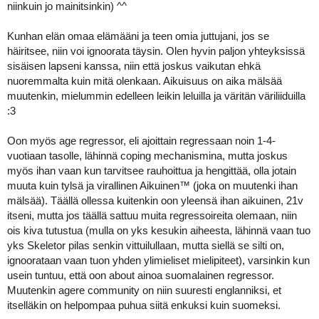
niinkuin jo mainitsinkin) ^^
Kunhan elän omaa elämääni ja teen omia juttujani, jos se
häiritsee, niin voi ignoorata täysin. Olen hyvin paljon yhteyksissä
sisäisen lapseni kanssa, niin että joskus vaikutan ehkä
nuoremmalta kuin mitä olenkaan. Aikuisuus on aika mälsää
muutenkin, mielummin edelleen leikin leluilla ja väritän väriliiduilla
:3
Oon myös age regressor, eli ajoittain regressaan noin 1-4-
vuotiaan tasolle, lähinnä coping mechanismina, mutta joskus
myös ihan vaan kun tarvitsee rauhoittua ja hengittää, olla jotain
muuta kuin tylsä ja virallinen Aikuinen™ (joka on muutenki ihan
mälsää). Täällä ollessa kuitenkin oon yleensä ihan aikuinen, 21v
itseni, mutta jos täällä sattuu muita regressoireita olemaan, niin
ois kiva tutustua (mulla on yks kesukin aiheesta, lähinnä vaan tuo
yks Skeletor pilas senkin vittuilullaan, mutta siellä se silti on,
ignoorataan vaan tuon yhden ylimieliset mielipiteet), varsinkin kun
usein tuntuu, että oon about ainoa suomalainen regressor.
Muutenkin agere community on niin suuresti englanniksi, et
itselläkin on helpompaa puhua siitä enkuksi kuin suomeksi.