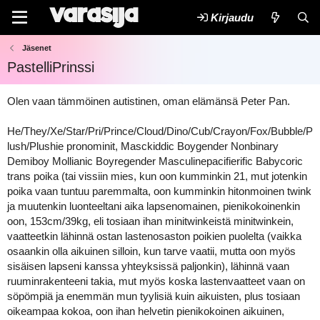
Kirjaudu
Jäsenet
PastelliPrinssi
Olen vaan tämmöinen autistinen, oman elämänsä Peter Pan.
He/They/Xe/Star/Pri/Prince/Cloud/Dino/Cub/Crayon/Fox/Bubble/P
lush/Plushie pronominit, Masckiddic Boygender Nonbinary
Demiboy Mollianic Boyregender Masculinepacifierific Babycoric
trans poika (tai vissiin mies, kun oon kumminkin 21, mut jotenkin
poika vaan tuntuu paremmalta, oon kumminkin hitonmoinen twink
ja muutenkin luonteeltani aika lapsenomainen, pienikokoinenkin
oon, 153cm/39kg, eli tosiaan ihan minitwinkeistä minitwinkein,
vaatteetkin lähinnä ostan lastenosaston poikien puolelta (vaikka
osaankin olla aikuinen silloin, kun tarve vaatii, mutta oon myös
sisäisen lapseni kanssa yhteyksissä paljonkin), lähinnä vaan
ruuminrakenteeni takia, mut myös koska lastenvaatteet vaan on
söpömpiä ja enemmän mun tyylisiä kuin aikuisten, plus tosiaan
oikeampaa kokoa, oon ihan helvetin pienikokoinen aikuinen,