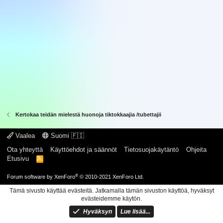
Kertokaa teidän mielestä huonoja tiktokkaajia /tubettajii
Vaalea
Suomi 🇫🇮
Ota yhteyttä
Käyttöehdot ja säännöt
Tietosuojakäytäntö
Ohjeita
Etusivu
R
S
S
®
Forum software by XenForo
© 2010-2021 XenForo Ltd.
Tämä sivusto käyttää evästeitä. Jatkamalla tämän sivuston käyttöä, hyväksyt
evästeidemme käytön.
Hyväksyn
Lue lisää...