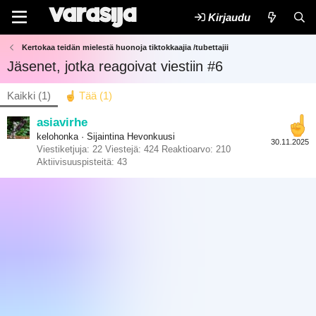
Kirjaudu
Kertokaa teidän mielestä huonoja tiktokkaajia /tubettajii
Jäsenet, jotka reagoivat viestiin #6
Kaikki
(1)
Tää
(1)
asiavirhe
kelohonka
·
Sijaintina
Hevonkuusi
30.11.2025
Viestiketjuja
22
Viestejä
424
Reaktioarvo
210
Aktiivisuuspisteitä
43