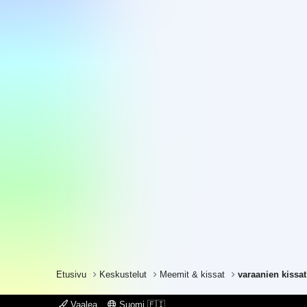
Etusivu
Keskustelut
Meemit & kissat
varaanien kissat
Vaalea
Suomi 🇫🇮