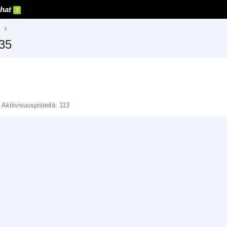
hat
3
235
Aktiivisuuspisteitä
113