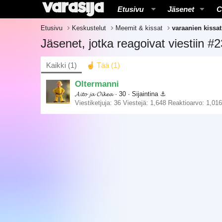
Etusivu
Jäsenet
C
Etusivu
Keskustelut
Meemit & kissat
varaanien kissat
Jäsenet, jotka reagoivat viestiin #
Kaikki
(1)
Tää
(1)
Oltermanni
𝓐𝓲𝓽𝓸 𝓳𝓪 𝓞𝓲𝓴𝓮𝓪
·
30
·
Sijaintina
⚓︎
Viestiketjuja
36
Viestejä
1,648
Reaktioarvo
1,016