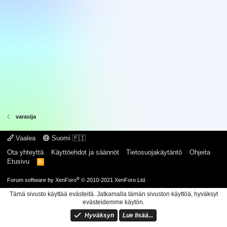
varasija
Vaalea
Suomi 🇫🇮
Ota yhteyttä
Käyttöehdot ja säännöt
Tietosuojakäytäntö
Ohjeita
Etusivu
R
S
S
®
Forum software by XenForo
© 2010-2021 XenForo Ltd.
Tämä sivusto käyttää evästeitä. Jatkamalla tämän sivuston käyttöä, hyväksyt
evästeidemme käytön.
Hyväksyn
Lue lisää...