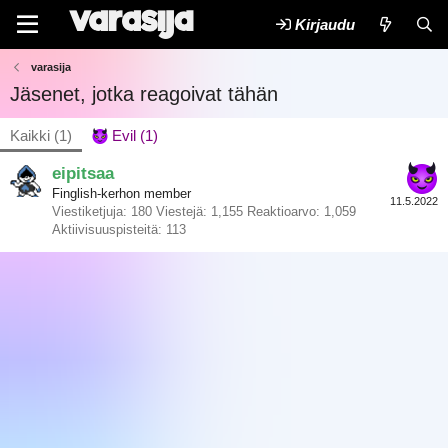
Kirjaudu
varasija
Jäsenet, jotka reagoivat tähän
Kaikki
(1)
Evil
(1)
eipitsaa
Finglish-kerhon member
11.5.2022
Viestiketjuja
180
Viestejä
1,155
Reaktioarvo
1,059
Aktiivisuuspisteitä
113