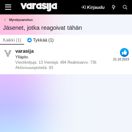
Kirjaudu
Myrskyvaroitus
Jäsenet, jotka reagoivat tähän
Kaikki
(1)
Tykkää
(1)
varasija
Ylläpito
21.10.2023
Viestiketjuja
13
Viestejä
494
Reaktioarvo
736
Aktiivisuuspisteitä
93