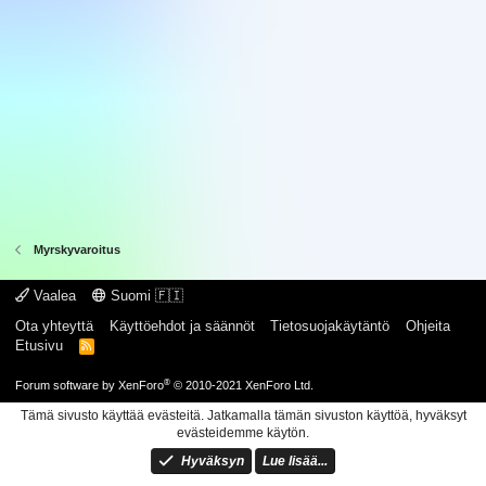
Myrskyvaroitus
Vaalea
Suomi 🇫🇮
Ota yhteyttä
Käyttöehdot ja säännöt
Tietosuojakäytäntö
Ohjeita
Etusivu
R
S
S
®
Forum software by XenForo
© 2010-2021 XenForo Ltd.
Tämä sivusto käyttää evästeitä. Jatkamalla tämän sivuston käyttöä, hyväksyt
evästeidemme käytön.
Hyväksyn
Lue lisää...