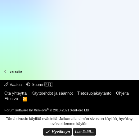
varasija
Vaalea
Suomi 🇫🇮
Ota yhteyttä
Käyttöehdot ja säännöt
Tietosuojakäytäntö
Ohjeita
Etusivu
R
S
S
®
Forum software by XenForo
© 2010-2021 XenForo Ltd.
Tämä sivusto käyttää evästeitä. Jatkamalla tämän sivuston käyttöä, hyväksyt
evästeidemme käytön.
Hyväksyn
Lue lisää...