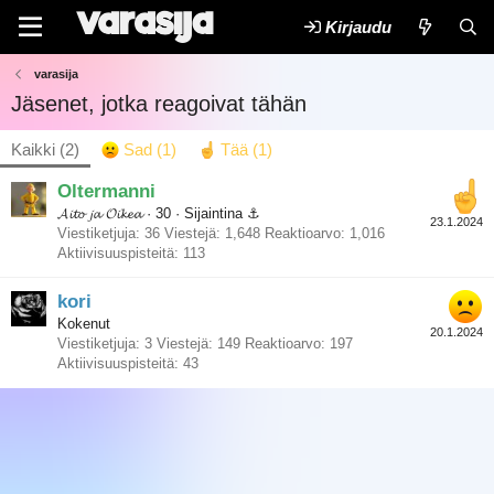
Kirjaudu
varasija
Jäsenet, jotka reagoivat tähän
Kaikki
(2)
Sad
(1)
Tää
(1)
Oltermanni
𝓐𝓲𝓽𝓸 𝓳𝓪 𝓞𝓲𝓴𝓮𝓪
·
30
·
Sijaintina
⚓︎
23.1.2024
Viestiketjuja
36
Viestejä
1,648
Reaktioarvo
1,016
Aktiivisuuspisteitä
113
kori
Kokenut
20.1.2024
Viestiketjuja
3
Viestejä
149
Reaktioarvo
197
Aktiivisuuspisteitä
43