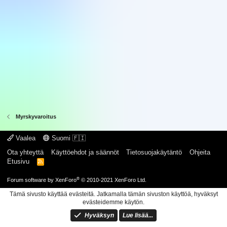
Myrskyvaroitus
Vaalea
Suomi 🇫🇮
Ota yhteyttä
Käyttöehdot ja säännöt
Tietosuojakäytäntö
Ohjeita
Etusivu
R
S
S
®
Forum software by XenForo
© 2010-2021 XenForo Ltd.
Tämä sivusto käyttää evästeitä. Jatkamalla tämän sivuston käyttöä, hyväksyt
evästeidemme käytön.
Hyväksyn
Lue lisää...