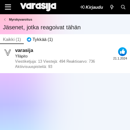
Kirjaudu
Myrskyvaroitus
Jäsenet, jotka reagoivat tähän
Kaikki
(1)
Tykkää
(1)
varasija
Ylläpito
21.1.2024
Viestiketjuja
13
Viestejä
494
Reaktioarvo
736
Aktiivisuuspisteitä
93