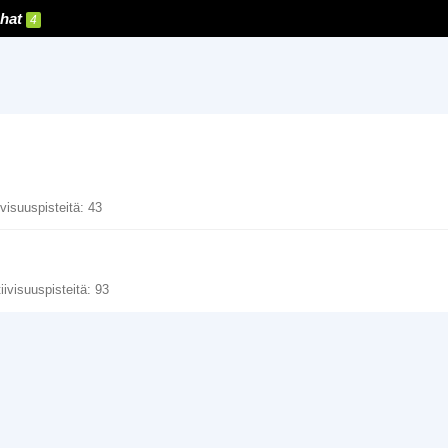
hat
4
ivisuuspisteitä
43
iivisuuspisteitä
93