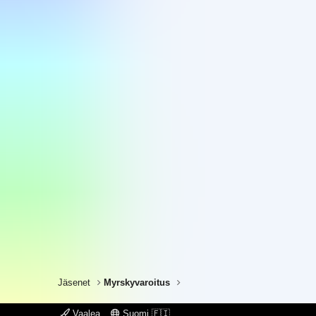
Jäsenet
Myrskyvaroitus
Vaalea
Suomi 🇫🇮