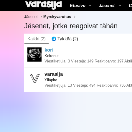
Etusivu
Jäsenet
C
Jäsenet
Myrskyvaroitus
Jäsenet, jotka reagoivat tähän
Kaikki
(2)
Tykkää
(2)
kori
Kokenut
Viestiketjuja
3
Viestejä
149
Reaktioarvo
197
Akti
varasija
Ylläpito
Viestiketjuja
13
Viestejä
494
Reaktioarvo
736
Akt