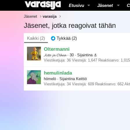
Etusivu
Jäsenet
C
Jäsenet
varasija
Jäsenet, jotka reagoivat tähän
Kaikki
(2)
Tykkää
(2)
Oltermanni
𝓐𝓲𝓽𝓸 𝓳𝓪 𝓞𝓲𝓴𝓮𝓪
·
30
·
Sijaintina
⚓︎
Viestiketjuja
36
Viestejä
1,647
Reaktioarvo
1,015
hemulinlada
hömelö
·
Sijaintina
Keittiö
Viestiketjuja
34
Viestejä
609
Reaktioarvo
662
Akt