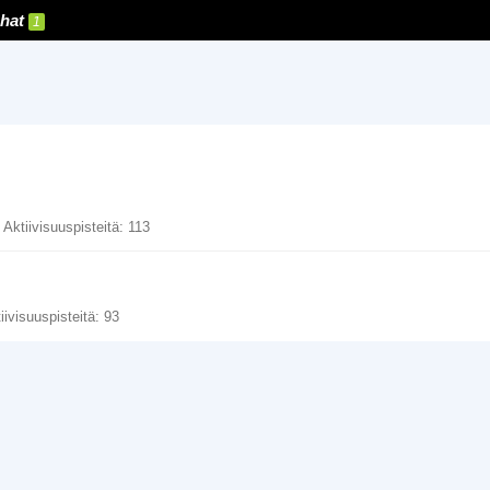
hat
1
Aktiivisuuspisteitä
113
iivisuuspisteitä
93