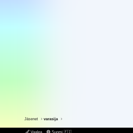
Jäsenet
varasija
Vaalea
Suomi 🇫🇮