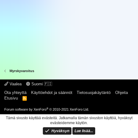
Myrskyvaroitus
Vaalea
Suomi 🇫🇮
Ota yhteyttä
Käyttöehdot ja säännöt
Tietosuojakäytäntö
Ohjeita
Etusivu
R
S
S
®
Forum software by XenForo
© 2010-2021 XenForo Ltd.
Tämä sivusto käyttää evästeitä. Jatkamalla tämän sivuston käyttöä, hyväksyt
evästeidemme käytön.
Hyväksyn
Lue lisää...