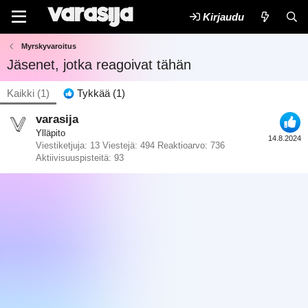
Kirjaudu
Myrskyvaroitus
Jäsenet, jotka reagoivat tähän
Kaikki
(1)
Tykkää
(1)
varasija
Ylläpito
14.8.2024
Viestiketjuja
13
Viestejä
494
Reaktioarvo
736
Aktiivisuuspisteitä
93