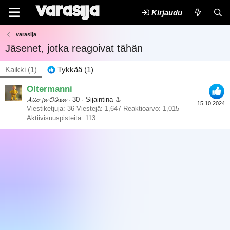
Kirjaudu
varasija
Jäsenet, jotka reagoivat tähän
Kaikki
(1)
Tykkää
(1)
Oltermanni
𝓐𝓲𝓽𝓸 𝓳𝓪 𝓞𝓲𝓴𝓮𝓪
·
30
·
Sijaintina
⚓︎
15.10.2024
Viestiketjuja
36
Viestejä
1,647
Reaktioarvo
1,015
Aktiivisuuspisteitä
113