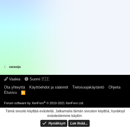
varasija
Vaalea
Suomi 🇫🇮
Ota yhteyttä
Käyttöehdot ja säännöt
Tietosuojakäytäntö
Ohjeita
Etusivu
R
S
S
®
Forum software by XenForo
© 2010-2021 XenForo Ltd.
Tämä sivusto käyttää evästeitä. Jatkamalla tämän sivuston käyttöä, hyväksyt
evästeidemme käytön.
Hyväksyn
Lue lisää...