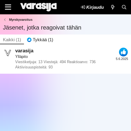
Kirjaudu
Myrskyvaroitus
Jäsenet, jotka reagoivat tähän
Kaikki
(1)
Tykkää
(1)
varasija
Ylläpito
5.6.2025
Viestiketjuja
13
Viestejä
494
Reaktioarvo
736
Aktiivisuuspisteitä
93