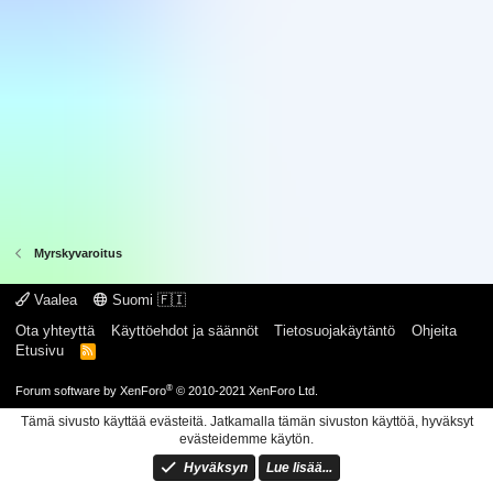
Myrskyvaroitus
Vaalea
Suomi 🇫🇮
Ota yhteyttä
Käyttöehdot ja säännöt
Tietosuojakäytäntö
Ohjeita
Etusivu
R
S
S
®
Forum software by XenForo
© 2010-2021 XenForo Ltd.
Tämä sivusto käyttää evästeitä. Jatkamalla tämän sivuston käyttöä, hyväksyt
evästeidemme käytön.
Hyväksyn
Lue lisää...