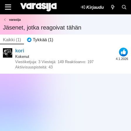
Kirjaudu
varasija
Jäsenet, jotka reagoivat tähän
Kaikki
(1)
Tykkää
(1)
kori
Kokenut
4.1.2026
Viestiketjuja
3
Viestejä
149
Reaktioarvo
197
Aktiivisuuspisteitä
43