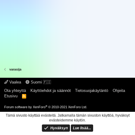
varasija
Vaalea
Suomi 🇫🇮
Ota yhteyttä
Käyttöehdot ja säännöt
Tietosuojakäytäntö
Ohjeita
Etusivu
R
S
S
®
Forum software by XenForo
© 2010-2021 XenForo Ltd.
Tämä sivusto käyttää evästeitä. Jatkamalla tämän sivuston käyttöä, hyväksyt
evästeidemme käytön.
Hyväksyn
Lue lisää...