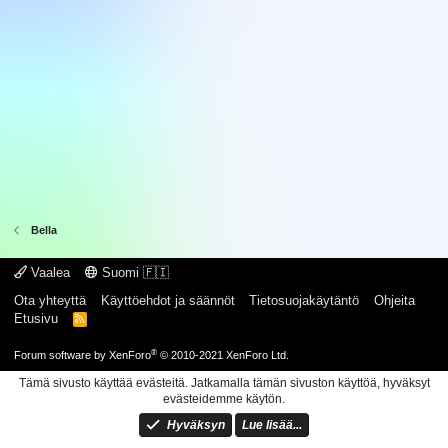
Bella
Vaalea
Suomi 🇫🇮
Ota yhteyttä
Käyttöehdot ja säännöt
Tietosuojakäytäntö
Ohjeita
Etusivu
R
S
S
®
Forum software by XenForo
© 2010-2021 XenForo Ltd.
Tämä sivusto käyttää evästeitä. Jatkamalla tämän sivuston käyttöä, hyväksyt
evästeidemme käytön.
Hyväksyn
Lue lisää...