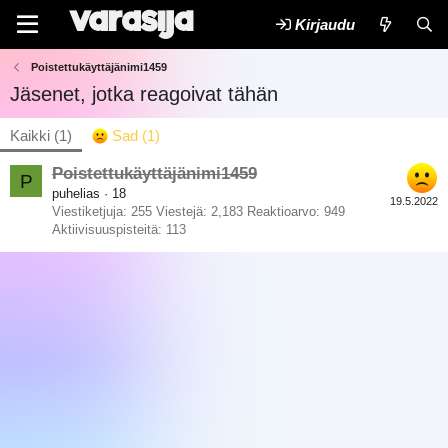
Kirjaudu
Poistettukäyttäjänimi1459
Jäsenet, jotka reagoivat tähän
Kaikki
(1)
Sad
(1)
Poistettukäyttäjänimi1459
P
puhelias
·
18
19.5.2022
Viestiketjuja
255
Viestejä
2,183
Reaktioarvo
949
Aktiivisuuspisteitä
113