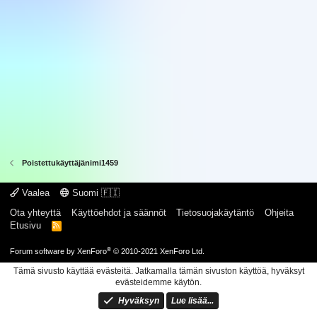
Poistettukäyttäjänimi1459
Vaalea
Suomi 🇫🇮
Ota yhteyttä
Käyttöehdot ja säännöt
Tietosuojakäytäntö
Ohjeita
Etusivu
R
S
S
®
Forum software by XenForo
© 2010-2021 XenForo Ltd.
Tämä sivusto käyttää evästeitä. Jatkamalla tämän sivuston käyttöä, hyväksyt
evästeidemme käytön.
Hyväksyn
Lue lisää...