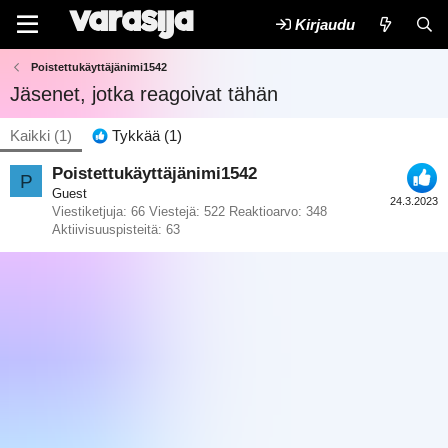
Kirjaudu
Poistettukäyttäjänimi1542
Jäsenet, jotka reagoivat tähän
Kaikki
(1)
Tykkää
(1)
Poistettukäyttäjänimi1542
P
Guest
24.3.2023
Viestiketjuja
66
Viestejä
522
Reaktioarvo
348
Aktiivisuuspisteitä
63