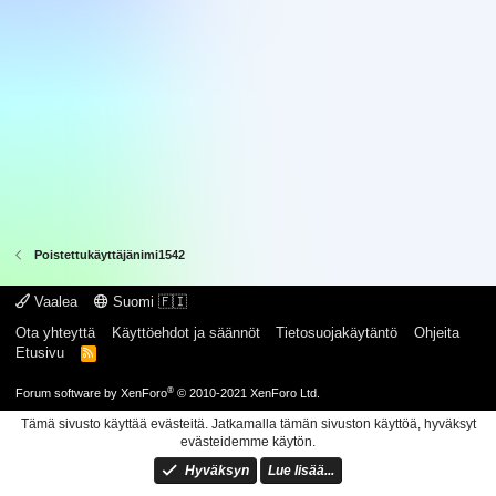
Poistettukäyttäjänimi1542
Vaalea
Suomi 🇫🇮
Ota yhteyttä
Käyttöehdot ja säännöt
Tietosuojakäytäntö
Ohjeita
Etusivu
R
S
S
®
Forum software by XenForo
© 2010-2021 XenForo Ltd.
Tämä sivusto käyttää evästeitä. Jatkamalla tämän sivuston käyttöä, hyväksyt
evästeidemme käytön.
Hyväksyn
Lue lisää...