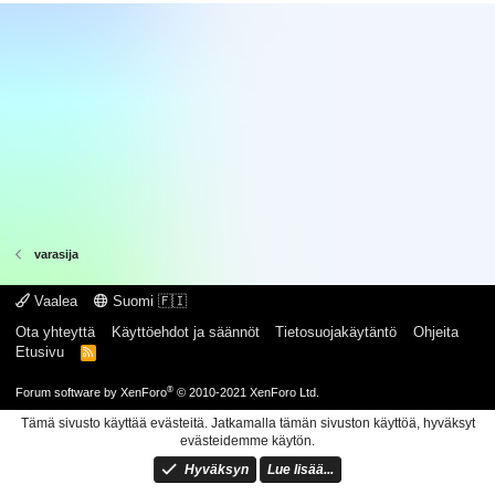
varasija
Vaalea
Suomi 🇫🇮
Ota yhteyttä
Käyttöehdot ja säännöt
Tietosuojakäytäntö
Ohjeita
Etusivu
R
S
S
®
Forum software by XenForo
© 2010-2021 XenForo Ltd.
Tämä sivusto käyttää evästeitä. Jatkamalla tämän sivuston käyttöä, hyväksyt
evästeidemme käytön.
Hyväksyn
Lue lisää...