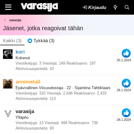
Kirjaudu
varasija
Jäsenet, jotka reagoivat tähän
Kaikki
(3)
Tykkää
(3)
kori
Kokenut
30.1.2024
Viestiketjuja
3
Viestejä
149
Reaktioarvo
197
Aktiivisuuspisteitä
43
annimetall
Epävirallinen Viisuselostaja
·
22
·
Sijaintina
Tähtiklaani
28.1.2024
Viestiketjuja
316
Viestejä
2,646
Reaktioarvo
2,433
Aktiivisuuspisteitä
113
varasija
Ylläpito
28.1.2024
Viestiketjuja
13
Viestejä
494
Reaktioarvo
736
Aktiivisuuspisteitä
93