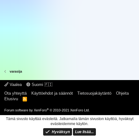
varasija
Vaalea
Suomi 🇫🇮
Ota yhteyttä
Käyttöehdot ja säännöt
Tietosuojakäytäntö
Ohjeita
Etusivu
R
S
S
®
Forum software by XenForo
© 2010-2021 XenForo Ltd.
Tämä sivusto käyttää evästeitä. Jatkamalla tämän sivuston käyttöä, hyväksyt
evästeidemme käytön.
Hyväksyn
Lue lisää...