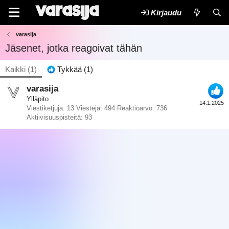
Kirjaudu
varasija
Jäsenet, jotka reagoivat tähän
Kaikki
(1)
Tykkää
(1)
varasija
Ylläpito
14.1.2025
Viestiketjuja
13
Viestejä
494
Reaktioarvo
736
Aktiivisuuspisteitä
93